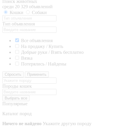
Поиск животных
среди 20 329 объявлений
Кошки
Собаки
Тип объявления
Все объявления
На продажу / Купить
Добрые руки / Взять бесплатно
Вязка
Потерялись / Найдены
Сбросить
Применить
Породы кошек
Выбрать все
Популярные
Каталог пород
Ничего не найдено
Укажите другую породу