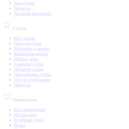
Заводчики
Приюты
Частные продавцы
Статьи
Все статьи
Породы собак
Мечтаете о щенке
Выбираем щенка
Щенок дома
Здоровье собак
Питание собак
Дрессировка собак
Уход и содержание
Новости
Объявления
Все объявления
На продажу
В добрые руки
Вязка