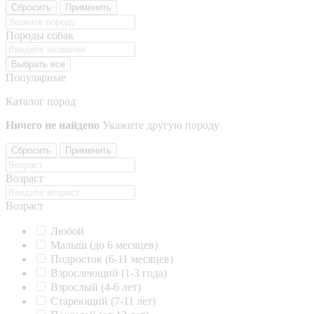
Сбросить
Применить
Породы собак
Выбрать все
Популярные
Каталог пород
Ничего не найдено
Укажите другую породу
Сбросить
Применить
Возраст
Возраст
Любой
Малыш (до 6 месяцев)
Подросток (6-11 месяцев)
Взрослеющий (1-3 года)
Взрослый (4-6 лет)
Стареющий (7-11 лет)