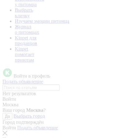
у питомца
Выбрать
кличку
Изучаем эмоции питомца
Журнал
о питомцах
Kinpet для
продавцов
Kinpet
помогает
приютам
Войти в профиль
Подать объявление
Нет результатов
Войти
Москва
Ваш город
Москва
?
Выбрать город
Да
Город подтверждён
Войти
Подать объявление