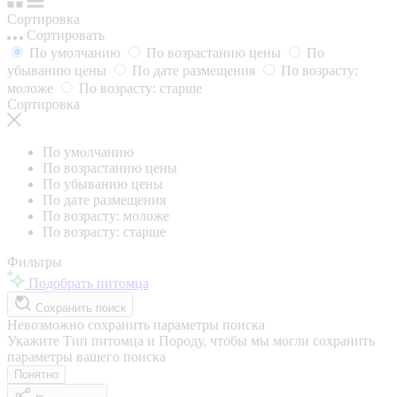
Сортировка
Сортировать
По умолчанию
По возрастанию цены
По
убыванию цены
По дате размещения
По возрасту:
моложе
По возрасту: старше
Сортировка
По умолчанию
По возрастанию цены
По убыванию цены
По дате размещения
По возрасту: моложе
По возрасту: старше
Фильтры
Подобрать питомца
Сохранить поиск
Невозможно сохранить параметры поиска
Укажите Тип питомца и Породу, чтобы мы могли сохранить
параметры вашего поиска
Понятно