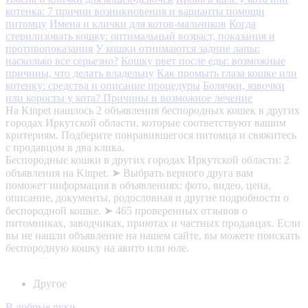
котенка: 7 причин возникновения и варианты помощи
питомцу
Имена и клички для котов-мальчиков
Когда
стерилизовать кошку: оптимальный возраст, показания и
противопоказания
У кошки отнимаются задние лапы:
насколько все серьезно?
Кошку рвет после еды: возможные
причины, что делать владельцу
Как промыть глаза кошке или
котенку: средства и описание процедуры
Болячки, язвочки
или коросты у кота? Причины и возможное лечение
На Kinpet нашлось 2 объявления беспородных кошек в других
городах Иркутской области, которые соответствуют вашим
критериям. Подберите понравившегося питомца и свяжитесь
с продавцом в два клика.
Беспородные кошки в других городах Иркутской области: 2
объявления на Kinpet. ➤ Выбрать верного друга вам
поможет информация в объявлениях: фото, видео, цена,
описание, документы, родословная и другие подробности о
беспородной кошке. ➤ 465 проверенных отзывов о
питомниках, заводчиках, приютах и частных продавцах. Если
вы не нашли объявление на нашем сайте, вы можете поискать
беспородную кошку на авито или юле.
Другое
В добрые руки