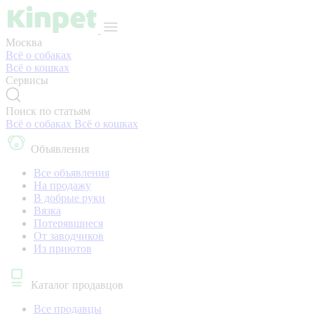
Москва
Всё о собаках
Всё о кошках
Сервисы
Поиск по статьям
Всё о собаках
Всё о кошках
Объявления
Все объявления
На продажу
В добрые руки
Вязка
Потерявшиеся
От заводчиков
Из приютов
Каталог продавцов
Все продавцы