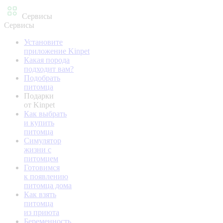
Сервисы
Сервисы
Установите
приложение Kinpet
Какая порода
подходит вам?
Подобрать
питомца
Подарки
от Kinpet
Как выбрать
и купить
питомца
Симулятор
жизни с
питомцем
Готовимся
к появлению
питомца дома
Как взять
питомца
из приюта
Беременность