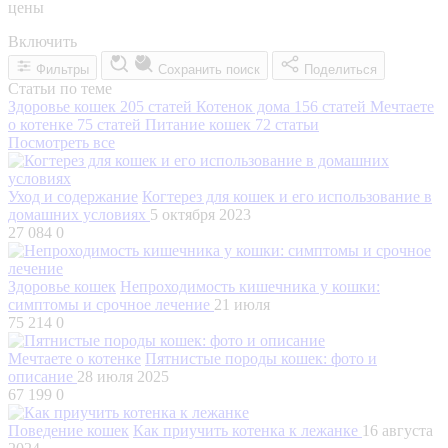
цены
Включить
Фильтры
Сохранить поиск
Поделиться
Статьи по теме
Здоровье кошек
205 статей
Котенок дома
156 статей
Мечтаете
о котенке
75 статей
Питание кошек
72 статьи
Посмотреть все
Уход и содержание
Когтерез для кошек и его использование в
домашних условиях
5 октября 2023
27 084
0
Здоровье кошек
Непроходимость кишечника у кошки:
симптомы и срочное лечение
21 июля
75 214
0
Мечтаете о котенке
Пятнистые породы кошек: фото и
описание
28 июля 2025
67 199
0
Поведение кошек
Как приучить котенка к лежанке
16 августа