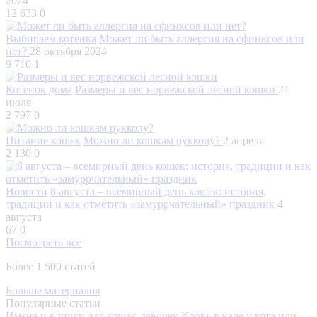
2024
12 633
0
Выбираем котенка
Может ли быть аллергия на сфинксов или
нет?
28 октября 2024
9 710
1
Котенок дома
Размеры и вес норвежской лесной кошки
21
июля
2 797
0
Питание кошек
Можно ли кошкам рукколу?
2 апреля
2 130
0
Новости
8 августа – всемирный день кошек: история,
традиции и как отметить «замуррчательный» праздник
4
августа
67
0
Посмотреть все
Более 1 500 статей
Больше материалов
Популярные статьи
Имена и клички для кошек-девочек
Кровь в кале у кота или