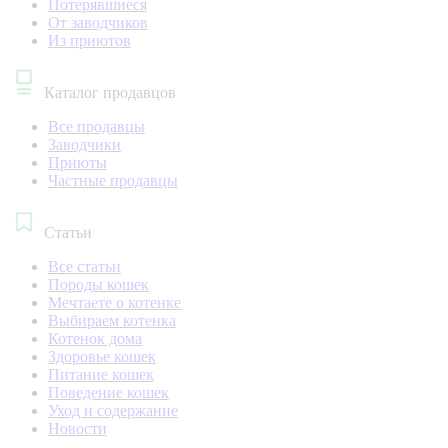
Потерявшиеся
От заводчиков
Из приютов
Каталог продавцов
Все продавцы
Заводчики
Приюты
Частные продавцы
Статьи
Все статьи
Породы кошек
Мечтаете о котенке
Выбираем котенка
Котенок дома
Здоровье кошек
Питание кошек
Поведение кошек
Уход и содержание
Новости