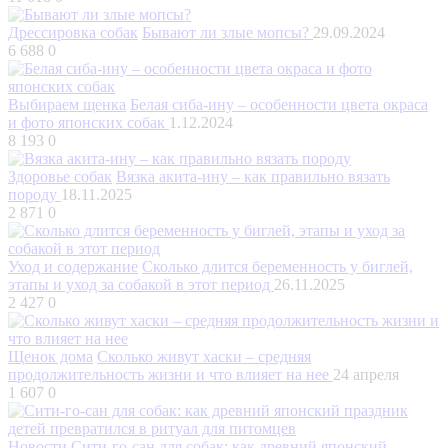
Дрессировка собак
Бывают ли злые мопсы?
29.09.2024
6 688
0
Выбираем щенка
Белая сиба-ину – особенности цвета окраса
и фото японских собак
1.12.2024
8 193
0
Здоровье собак
Вязка акита-ину – как правильно вязать
породу
18.11.2025
2 871
0
Уход и содержание
Сколько длится беременность у биглей,
этапы и уход за собакой в этот период
26.11.2025
2 427
0
Щенок дома
Сколько живут хаски – средняя
продолжительность жизни и что влияет на нее
24 апреля
1 607
0
Новости
Сити-го-сан для собак: как древний японский