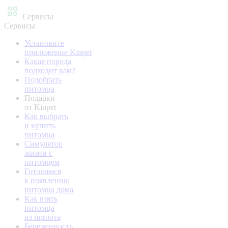
Сервисы
Сервисы
Установите
приложение Kinpet
Какая порода
подходит вам?
Подобрать
питомца
Подарки
от Kinpet
Как выбрать
и купить
питомца
Симулятор
жизни с
питомцем
Готовимся
к появлению
питомца дома
Как взять
питомца
из приюта
Беременность