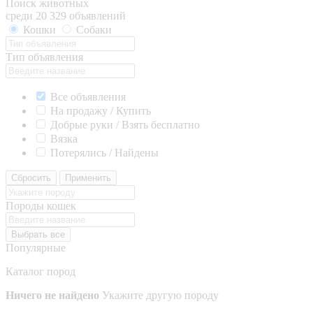
Поиск животных
среди 20 329 объявлений
Кошки
Собаки
Тип объявления
Все объявления
На продажу / Купить
Добрые руки / Взять бесплатно
Вязка
Потерялись / Найдены
Сбросить
Применить
Породы кошек
Выбрать все
Популярные
Каталог пород
Ничего не найдено
Укажите другую породу