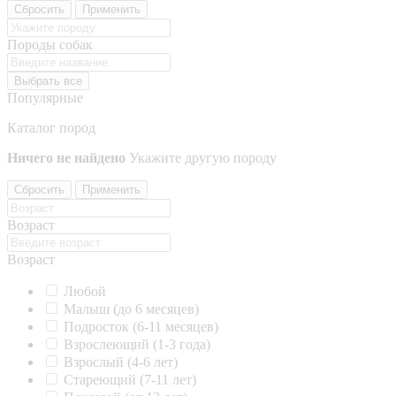
Сбросить
Применить
Породы собак
Выбрать все
Популярные
Каталог пород
Ничего не найдено
Укажите другую породу
Сбросить
Применить
Возраст
Возраст
Любой
Малыш (до 6 месяцев)
Подросток (6-11 месяцев)
Взрослеющий (1-3 года)
Взрослый (4-6 лет)
Стареющий (7-11 лет)