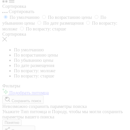
Сортировка
Сортировать
По умолчанию
По возрастанию цены
По
убыванию цены
По дате размещения
По возрасту:
моложе
По возрасту: старше
Сортировка
По умолчанию
По возрастанию цены
По убыванию цены
По дате размещения
По возрасту: моложе
По возрасту: старше
Фильтры
Подобрать питомца
Сохранить поиск
Невозможно сохранить параметры поиска
Укажите Тип питомца и Породу, чтобы мы могли сохранить
параметры вашего поиска
Понятно