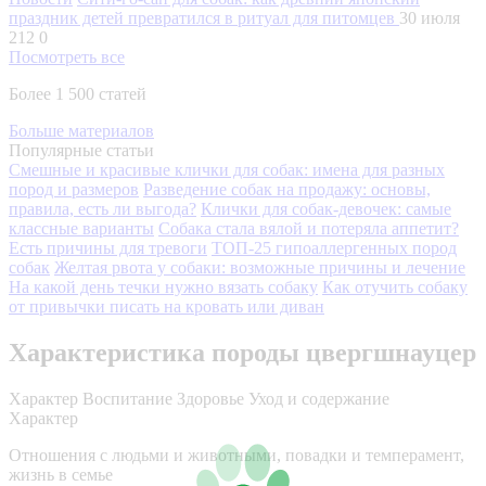
праздник детей превратился в ритуал для питомцев
30 июля
212
0
Посмотреть все
Более 1 500 статей
Больше материалов
Популярные статьи
Смешные и красивые клички для собак: имена для разных
пород и размеров
Разведение собак на продажу: основы,
правила, есть ли выгода?
Клички для собак-девочек: самые
классные варианты
Собака стала вялой и потеряла аппетит?
Есть причины для тревоги
ТОП-25 гипоаллергенных пород
собак
Желтая рвота у собаки: возможные причины и лечение
На какой день течки нужно вязать собаку
Как отучить собаку
от привычки писать на кровать или диван
Характеристика породы цвергшнауцер
Характер
Воспитание
Здоровье
Уход и содержание
Характер
Отношения с людьми и животными, повадки и темперамент,
жизнь в семье