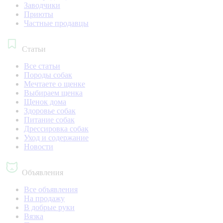
Заводчики
Приюты
Частные продавцы
Статьи
Все статьи
Породы собак
Мечтаете о щенке
Выбираем щенка
Щенок дома
Здоровье собак
Питание собак
Дрессировка собак
Уход и содержание
Новости
Объявления
Все объявления
На продажу
В добрые руки
Вязка