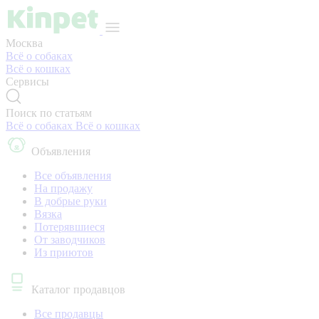
Москва
Всё о собаках
Всё о кошках
Сервисы
Поиск по статьям
Всё о собаках
Всё о кошках
Объявления
Все объявления
На продажу
В добрые руки
Вязка
Потерявшиеся
От заводчиков
Из приютов
Каталог продавцов
Все продавцы