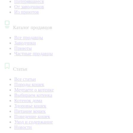
Потерявшиеся
От заводчиков
Из приютов
Каталог продавцов
Все продавцы
Заводчики
Приюты
Частные продавцы
Статьи
Все статьи
Породы кошек
Мечтаете о котенке
Выбираем котенка
Котенок дома
Здоровье кошек
Питание кошек
Поведение кошек
Уход и содержание
Новости