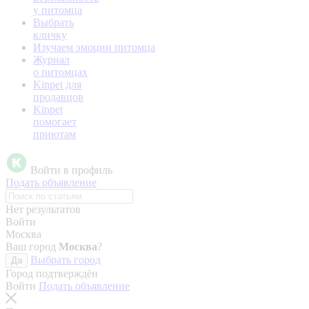
у питомца
Выбрать
кличку
Изучаем эмоции питомца
Журнал
о питомцах
Kinpet для
продавцов
Kinpet
помогает
приютам
Войти в профиль
Подать объявление
Нет результатов
Войти
Москва
Ваш город
Москва
?
Выбрать город
Да
Город подтверждён
Войти
Подать объявление