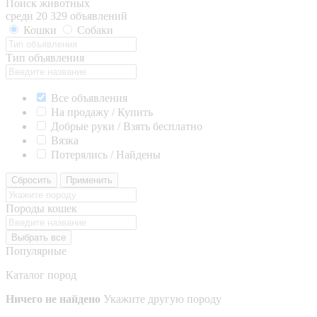
Поиск животных
среди 20 329 объявлений
Кошки
Собаки
Тип объявления
Все объявления
На продажу / Купить
Добрые руки / Взять бесплатно
Вязка
Потерялись / Найдены
Сбросить
Применить
Породы кошек
Выбрать все
Популярные
Каталог пород
Ничего не найдено
Укажите другую породу