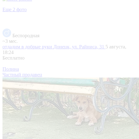
Еще 2 фото
Беспородная
~3 мес.
отдадим в добрые руки
Донецк, ул. Райниса, 31
5 августа,
18:24
Бесплатно
Полина
Частный продавец