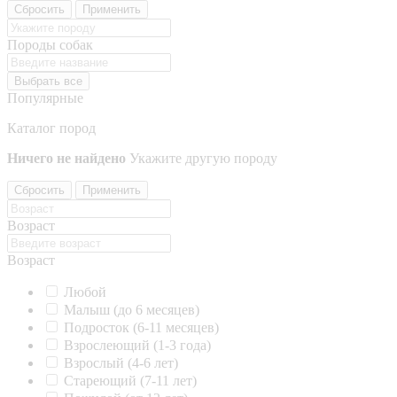
Сбросить
Применить
Породы собак
Выбрать все
Популярные
Каталог пород
Ничего не найдено
Укажите другую породу
Сбросить
Применить
Возраст
Возраст
Любой
Малыш (до 6 месяцев)
Подросток (6-11 месяцев)
Взрослеющий (1-3 года)
Взрослый (4-6 лет)
Стареющий (7-11 лет)