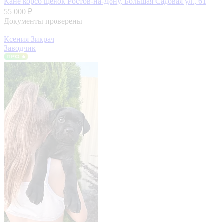
Кане корсо щенок
Ростов-на-Дону, Большая Садовая ул., 61
55 000 ₽
Документы проверены
Ксения Зикрач
Заводчик