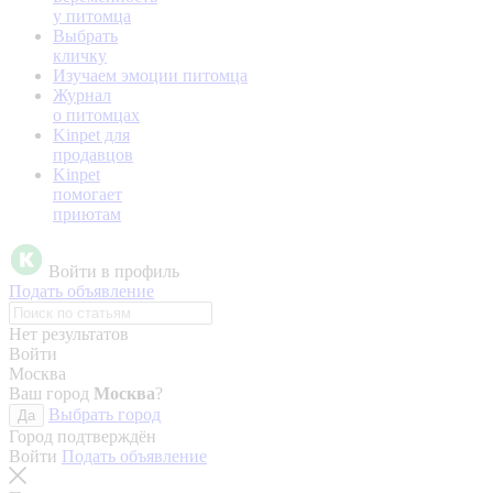
у питомца
Выбрать
кличку
Изучаем эмоции питомца
Журнал
о питомцах
Kinpet для
продавцов
Kinpet
помогает
приютам
Войти в профиль
Подать объявление
Нет результатов
Войти
Москва
Ваш город
Москва
?
Выбрать город
Да
Город подтверждён
Войти
Подать объявление