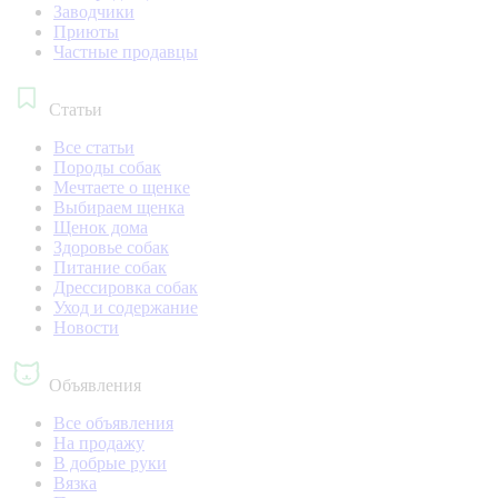
Заводчики
Приюты
Частные продавцы
Статьи
Все статьи
Породы собак
Мечтаете о щенке
Выбираем щенка
Щенок дома
Здоровье собак
Питание собак
Дрессировка собак
Уход и содержание
Новости
Объявления
Все объявления
На продажу
В добрые руки
Вязка