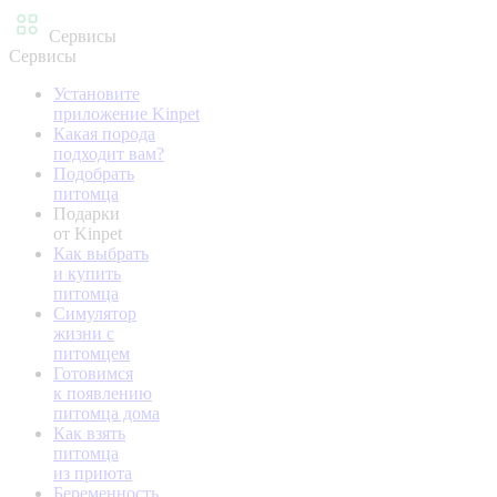
Сервисы
Сервисы
Установите
приложение Kinpet
Какая порода
подходит вам?
Подобрать
питомца
Подарки
от Kinpet
Как выбрать
и купить
питомца
Симулятор
жизни с
питомцем
Готовимся
к появлению
питомца дома
Как взять
питомца
из приюта
Беременность