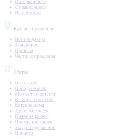
Потерявшиеся
От заводчиков
Из приютов
Каталог продавцов
Все продавцы
Заводчики
Приюты
Частные продавцы
Статьи
Все статьи
Породы кошек
Мечтаете о котенке
Выбираем котенка
Котенок дома
Здоровье кошек
Питание кошек
Поведение кошек
Уход и содержание
Новости