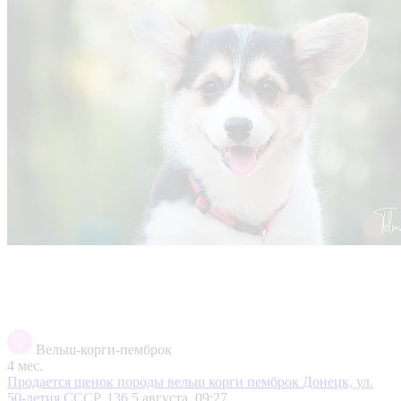
Вельш-корги-пемброк
4 мес.
Продается щенок породы вельш корги пемброк
Донецк, ул.
50-летия СССР, 136
5 августа, 09:27