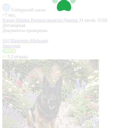
Сибирский хаски
~7 мес.
Хаски Щенки Разных окрасов
Донецк
31 июля, 15:02
Договорная
Документы проверены
101 Щеночек (Наталья)
Заводчик
5
2 отзыва