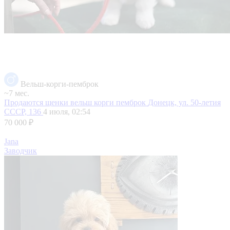
Вельш-корги-пемброк
~7 мес.
Продаются щенки вельш корги пемброк
Донецк, ул. 50-летия
СССР, 136
4 июля, 02:54
70 000 ₽
Jana
Заводчик