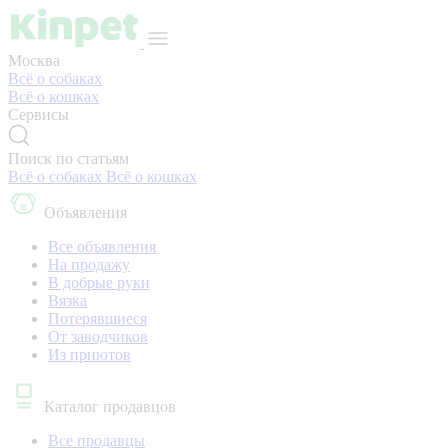
Москва
Всё о собаках
Всё о кошках
Сервисы
Поиск по статьям
Всё о собаках
Всё о кошках
Объявления
Все объявления
На продажу
В добрые руки
Вязка
Потерявшиеся
От заводчиков
Из приютов
Каталог продавцов
Все продавцы