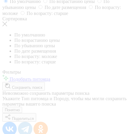
По умолчанию
По возрастанию цены
По
убыванию цены
По дате размещения
По возрасту:
моложе
По возрасту: старше
Сортировка
По умолчанию
По возрастанию цены
По убыванию цены
По дате размещения
По возрасту: моложе
По возрасту: старше
Фильтры
Подобрать питомца
Сохранить поиск
Невозможно сохранить параметры поиска
Укажите Тип питомца и Породу, чтобы мы могли сохранить
параметры вашего поиска
Понятно
Поделиться