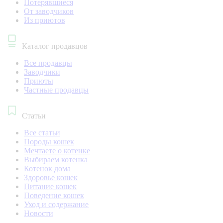
Потерявшиеся
От заводчиков
Из приютов
Каталог продавцов
Все продавцы
Заводчики
Приюты
Частные продавцы
Статьи
Все статьи
Породы кошек
Мечтаете о котенке
Выбираем котенка
Котенок дома
Здоровье кошек
Питание кошек
Поведение кошек
Уход и содержание
Новости