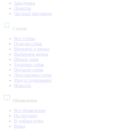
Заводчики
Приюты
Частные продавцы
Статьи
Все статьи
Породы собак
Мечтаете о щенке
Выбираем щенка
Щенок дома
Здоровье собак
Питание собак
Дрессировка собак
Уход и содержание
Новости
Объявления
Все объявления
На продажу
В добрые руки
Вязка