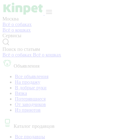
Москва
Всё о собаках
Всё о кошках
Сервисы
Поиск по статьям
Всё о собаках
Всё о кошках
Объявления
Все объявления
На продажу
В добрые руки
Вязка
Потерявшиеся
От заводчиков
Из приютов
Каталог продавцов
Все продавцы