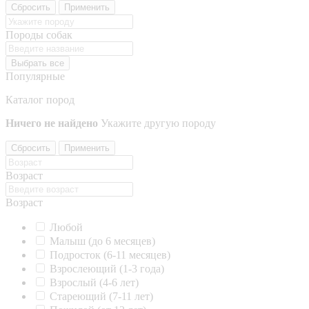
Сбросить
Применить
Породы собак
Выбрать все
Популярные
Каталог пород
Ничего не найдено
Укажите другую породу
Сбросить
Применить
Возраст
Возраст
Любой
Малыш (до 6 месяцев)
Подросток (6-11 месяцев)
Взрослеющий (1-3 года)
Взрослый (4-6 лет)
Стареющий (7-11 лет)