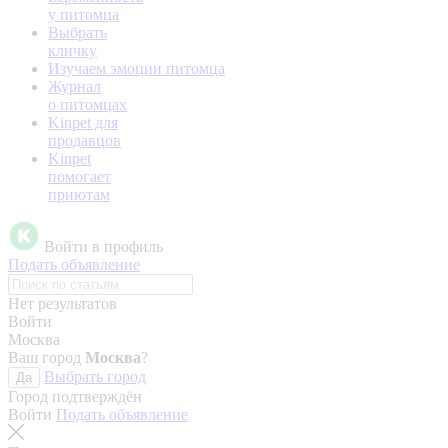
у питомца
Выбрать
кличку
Изучаем эмоции питомца
Журнал
о питомцах
Kinpet для
продавцов
Kinpet
помогает
приютам
Войти в профиль
Подать объявление
Нет результатов
Войти
Москва
Ваш город
Москва
?
Выбрать город
Да
Город подтверждён
Войти
Подать объявление