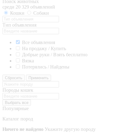
Поиск животных
среди 20 329 объявлений
Кошки
Собаки
Тип объявления
Все объявления
На продажу / Купить
Добрые руки / Взять бесплатно
Вязка
Потерялись / Найдены
Сбросить
Применить
Породы кошек
Выбрать все
Популярные
Каталог пород
Ничего не найдено
Укажите другую породу