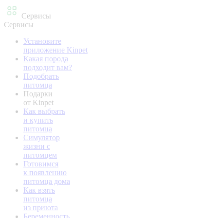
Сервисы
Сервисы
Установите
приложение Kinpet
Какая порода
подходит вам?
Подобрать
питомца
Подарки
от Kinpet
Как выбрать
и купить
питомца
Симулятор
жизни с
питомцем
Готовимся
к появлению
питомца дома
Как взять
питомца
из приюта
Беременность