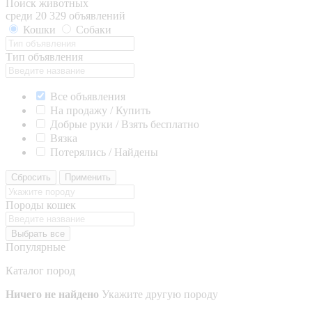
Поиск животных
среди 20 329 объявлений
Кошки
Собаки
Тип объявления
Все объявления
На продажу / Купить
Добрые руки / Взять бесплатно
Вязка
Потерялись / Найдены
Сбросить
Применить
Породы кошек
Выбрать все
Популярные
Каталог пород
Ничего не найдено
Укажите другую породу