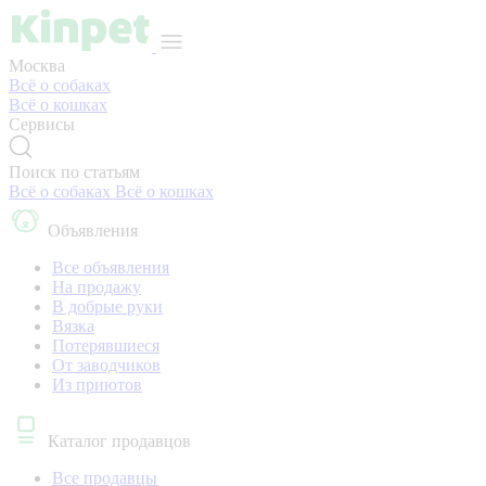
Москва
Всё о собаках
Всё о кошках
Сервисы
Поиск по статьям
Всё о собаках
Всё о кошках
Объявления
Все объявления
На продажу
В добрые руки
Вязка
Потерявшиеся
От заводчиков
Из приютов
Каталог продавцов
Все продавцы