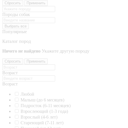
Сбросить
Применить
Породы собак
Выбрать все
Популярные
Каталог пород
Ничего не найдено
Укажите другую породу
Сбросить
Применить
Возраст
Возраст
Любой
Малыш (до 6 месяцев)
Подросток (6-11 месяцев)
Взрослеющий (1-3 года)
Взрослый (4-6 лет)
Стареющий (7-11 лет)