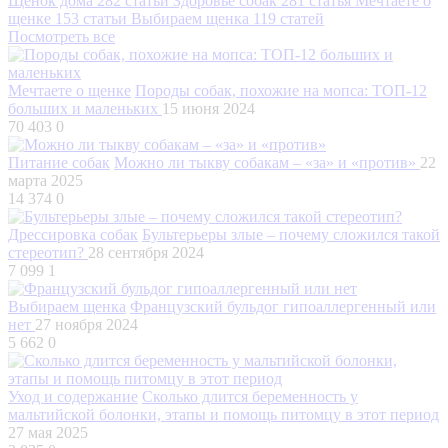
Щенок дома
282 статьи
Здоровье собак
281 статья
Мечтаете о
щенке
153 статьи
Выбираем щенка
119 статей
Посмотреть все
Мечтаете о щенке
Породы собак, похожие на мопса: ТОП-12
больших и маленьких
15 июня 2024
70 403
0
Питание собак
Можно ли тыкву собакам – «за» и «против»
22
марта 2025
14 374
0
Дрессировка собак
Бультерьеры злые – почему сложился такой
стереотип?
28 сентября 2024
7 099
1
Выбираем щенка
Французский бульдог гипоаллергенный или
нет
27 ноября 2024
5 662
0
Уход и содержание
Сколько длится беременность у
мальтийской болонки, этапы и помощь питомцу в этот период
27 мая 2025