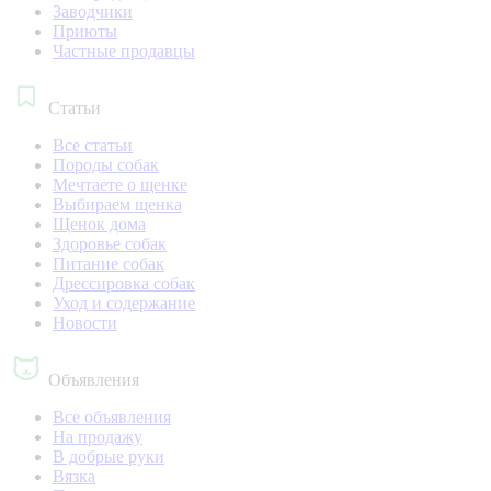
Заводчики
Приюты
Частные продавцы
Статьи
Все статьи
Породы собак
Мечтаете о щенке
Выбираем щенка
Щенок дома
Здоровье собак
Питание собак
Дрессировка собак
Уход и содержание
Новости
Объявления
Все объявления
На продажу
В добрые руки
Вязка