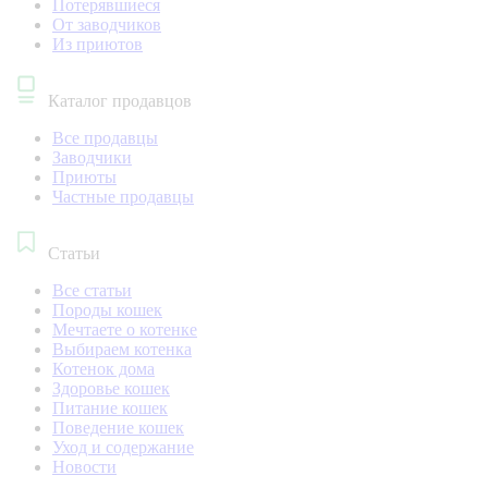
Потерявшиеся
От заводчиков
Из приютов
Каталог продавцов
Все продавцы
Заводчики
Приюты
Частные продавцы
Статьи
Все статьи
Породы кошек
Мечтаете о котенке
Выбираем котенка
Котенок дома
Здоровье кошек
Питание кошек
Поведение кошек
Уход и содержание
Новости