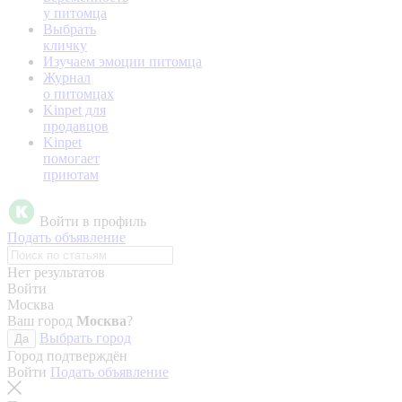
у питомца
Выбрать
кличку
Изучаем эмоции питомца
Журнал
о питомцах
Kinpet для
продавцов
Kinpet
помогает
приютам
Войти в профиль
Подать объявление
Нет результатов
Войти
Москва
Ваш город
Москва
?
Выбрать город
Да
Город подтверждён
Войти
Подать объявление