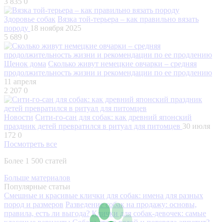
3 835
0
Здоровье собак
Вязка той-терьера – как правильно вязать
породу
18 ноября 2025
5 689
0
Щенок дома
Сколько живут немецкие овчарки – средняя
продолжительность жизни и рекомендации по ее продлению
11 апреля
2 207
0
Новости
Сити-го-сан для собак: как древний японский
праздник детей превратился в ритуал для питомцев
30 июля
172
0
Посмотреть все
Более 1 500 статей
Больше материалов
Популярные статьи
Смешные и красивые клички для собак: имена для разных
пород и размеров
Разведение собак на продажу: основы,
правила, есть ли выгода?
Клички для собак-девочек: самые