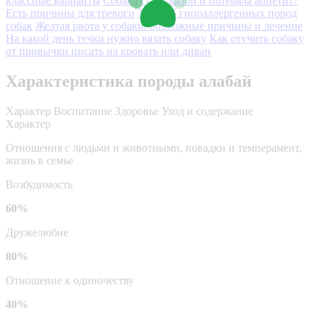
классные варианты
Собака стала вялой и потеряла аппетит?
Есть причины для тревоги
ТОП-25 гипоаллергенных пород
собак
Желтая рвота у собаки: возможные причины и лечение
На какой день течки нужно вязать собаку
Как отучить собаку
от привычки писать на кровать или диван
Характеристика породы алабай
Характер
Воспитание
Здоровье
Уход и содержание
Характер
Отношения с людьми и животными, повадки и темперамент,
жизнь в семье
Возбудимость
60%
Дружелюбие
80%
Отношение к одиночеству
40%