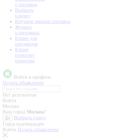
у питомца
Выбрать
кличку
Изучаем эмоции питомца
Журнал
о питомцах
Kinpet для
продавцов
Kinpet
помогает
приютам
Войти в профиль
Подать объявление
Нет результатов
Войти
Москва
Ваш город
Москва
?
Выбрать город
Да
Город подтверждён
Войти
Подать объявление