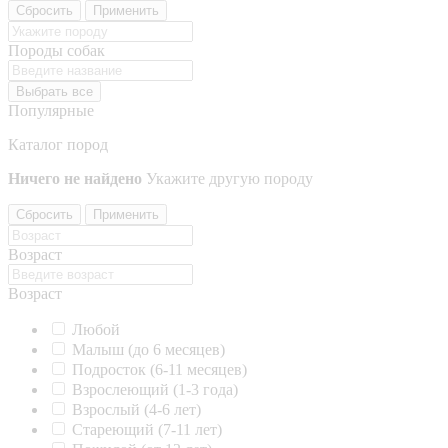
Сбросить
Применить
Породы собак
Выбрать все
Популярные
Каталог пород
Ничего не найдено
Укажите другую породу
Сбросить
Применить
Возраст
Возраст
Любой
Малыш (до 6 месяцев)
Подросток (6-11 месяцев)
Взрослеющий (1-3 года)
Взрослый (4-6 лет)
Стареющий (7-11 лет)