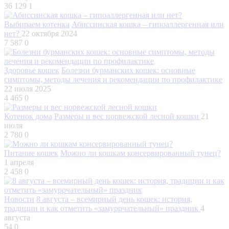
36 129
1
Выбираем котенка
Абиссинская кошка – гипоаллергенная или
нет?
22 октября 2024
7 587
0
Здоровье кошек
Болезни бурманских кошек: основные
симптомы, методы лечения и рекомендации по профилактике
22 июля 2025
4 465
0
Котенок дома
Размеры и вес норвежской лесной кошки
21
июля
2 780
0
Питание кошек
Можно ли кошкам консервированный тунец?
1 апреля
2 458
0
Новости
8 августа – всемирный день кошек: история,
традиции и как отметить «замуррчательный» праздник
4
августа
54
0