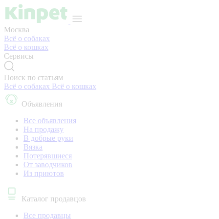
Москва
Всё о собаках
Всё о кошках
Сервисы
Поиск по статьям
Всё о собаках
Всё о кошках
Объявления
Все объявления
На продажу
В добрые руки
Вязка
Потерявшиеся
От заводчиков
Из приютов
Каталог продавцов
Все продавцы