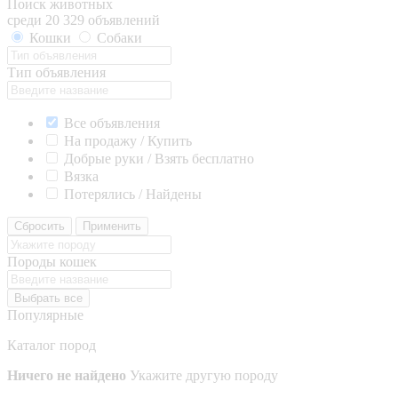
Поиск животных
среди 20 329 объявлений
Кошки
Собаки
Тип объявления
Все объявления
На продажу / Купить
Добрые руки / Взять бесплатно
Вязка
Потерялись / Найдены
Сбросить
Применить
Породы кошек
Выбрать все
Популярные
Каталог пород
Ничего не найдено
Укажите другую породу