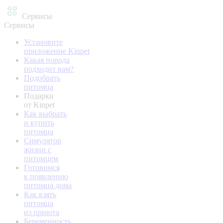
Сервисы
Сервисы
Установите
приложение Kinpet
Какая порода
подходит вам?
Подобрать
питомца
Подарки
от Kinpet
Как выбрать
и купить
питомца
Симулятор
жизни с
питомцем
Готовимся
к появлению
питомца дома
Как взять
питомца
из приюта
Беременность