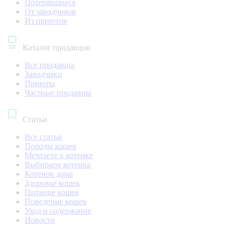
Потерявшиеся
От заводчиков
Из приютов
Каталог продавцов
Все продавцы
Заводчики
Приюты
Частные продавцы
Статьи
Все статьи
Породы кошек
Мечтаете о котенке
Выбираем котенка
Котенок дома
Здоровье кошек
Питание кошек
Поведение кошек
Уход и содержание
Новости