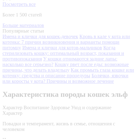
Посмотреть все
Более 1 500 статей
Больше материалов
Популярные статьи
Имена и клички для кошек-девочек
Кровь в кале у кота или
котенка: 7 причин возникновения и варианты помощи
питомцу
Имена и клички для котов-мальчиков
Когда
стерилизовать кошку: оптимальный возраст, показания и
противопоказания
У кошки отнимаются задние лапы:
насколько все серьезно?
Кошку рвет после еды: возможные
причины, что делать владельцу
Как промыть глаза кошке или
котенку: средства и описание процедуры
Болячки, язвочки
или коросты у кота? Причины и возможное лечение
Характеристика породы кошек эльф
Характер
Воспитание
Здоровье
Уход и содержание
Характер
Повадки и темперамент, жизнь в семье, отношения с
человеком