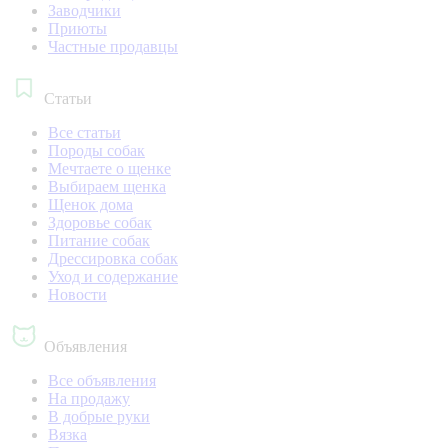
Заводчики
Приюты
Частные продавцы
Статьи
Все статьи
Породы собак
Мечтаете о щенке
Выбираем щенка
Щенок дома
Здоровье собак
Питание собак
Дрессировка собак
Уход и содержание
Новости
Объявления
Все объявления
На продажу
В добрые руки
Вязка