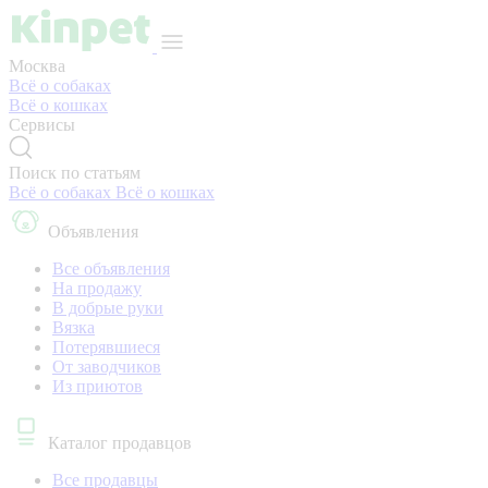
Москва
Всё о собаках
Всё о кошках
Сервисы
Поиск по статьям
Всё о собаках
Всё о кошках
Объявления
Все объявления
На продажу
В добрые руки
Вязка
Потерявшиеся
От заводчиков
Из приютов
Каталог продавцов
Все продавцы