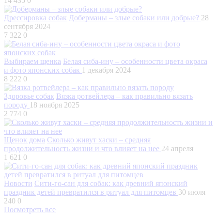
14 435
0
Дрессировка собак
Доберманы – злые собаки или добрые?
28
сентября 2024
7 322
0
Выбираем щенка
Белая сиба-ину – особенности цвета окраса
и фото японских собак
1 декабря 2024
8 222
0
Здоровье собак
Вязка ротвейлера – как правильно вязать
породу
18 ноября 2025
2 774
0
Щенок дома
Сколько живут хаски – средняя
продолжительность жизни и что влияет на нее
24 апреля
1 621
0
Новости
Сити-го-сан для собак: как древний японский
праздник детей превратился в ритуал для питомцев
30 июля
240
0
Посмотреть все