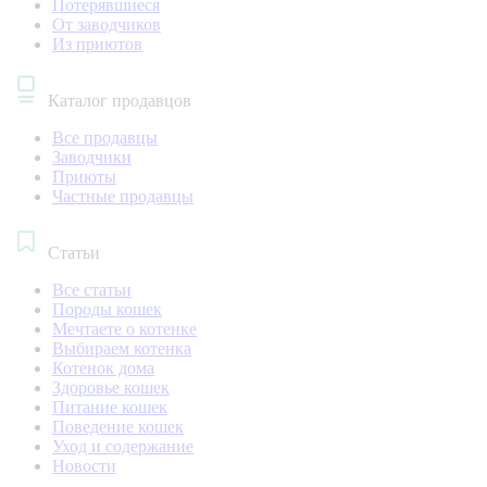
Потерявшиеся
От заводчиков
Из приютов
Каталог продавцов
Все продавцы
Заводчики
Приюты
Частные продавцы
Статьи
Все статьи
Породы кошек
Мечтаете о котенке
Выбираем котенка
Котенок дома
Здоровье кошек
Питание кошек
Поведение кошек
Уход и содержание
Новости