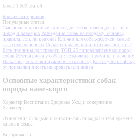
Более 1 500 статей
Больше материалов
Популярные статьи
Смешные и красивые клички для собак: имена для разных
пород и размеров
Разведение собак на продажу: основы,
правила, есть ли выгода?
Клички для собак-девочек: самые
классные варианты
Собака стала вялой и потеряла аппетит?
Есть причины для тревоги
ТОП-25 гипоаллергенных пород
собак
Желтая рвота у собаки: возможные причины и лечение
На какой день течки нужно вязать собаку
Как отучить собаку
от привычки писать на кровать или диван
Основные характеристики собак
породы кане-корсо
Характер
Воспитание
Здоровье
Уход и содержание
Характер
Отношения с людьми и животными, повадки и темперамент,
жизнь в семье
Возбудимость