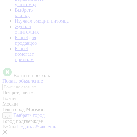
у питомца
Выбрать
кличку
Изучаем эмоции питомца
Журнал
о питомцах
Kinpet для
продавцов
Kinpet
помогает
приютам
Войти в профиль
Подать объявление
Нет результатов
Войти
Москва
Ваш город
Москва
?
Выбрать город
Да
Город подтверждён
Войти
Подать объявление