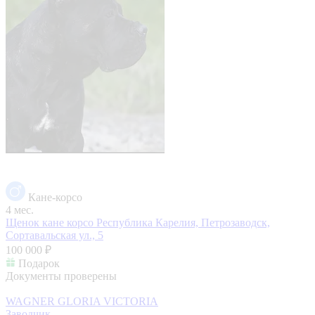
Кане-корсо
4 мес.
Щенок кане корсо
Республика Карелия, Петрозаводск,
Сортавальская ул., 5
100 000 ₽
Подарок
Документы проверены
WAGNER GLORIA VICTORIA
Заводчик