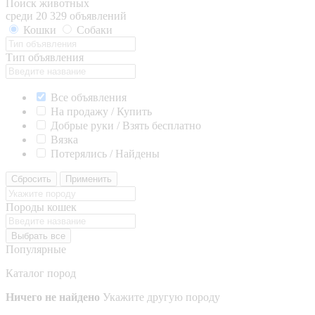
Поиск животных
среди 20 329 объявлений
Кошки
Собаки
Тип объявления
Все объявления
На продажу / Купить
Добрые руки / Взять бесплатно
Вязка
Потерялись / Найдены
Сбросить
Применить
Породы кошек
Выбрать все
Популярные
Каталог пород
Ничего не найдено
Укажите другую породу