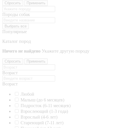
Сбросить
Применить
Породы собак
Выбрать все
Популярные
Каталог пород
Ничего не найдено
Укажите другую породу
Сбросить
Применить
Возраст
Возраст
Любой
Малыш (до 6 месяцев)
Подросток (6-11 месяцев)
Взрослеющий (1-3 года)
Взрослый (4-6 лет)
Стареющий (7-11 лет)