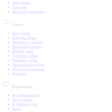
Заводчики
Приюты
Частные продавцы
Статьи
Все статьи
Породы собак
Мечтаете о щенке
Выбираем щенка
Щенок дома
Здоровье собак
Питание собак
Дрессировка собак
Уход и содержание
Новости
Объявления
Все объявления
На продажу
В добрые руки
Вязка