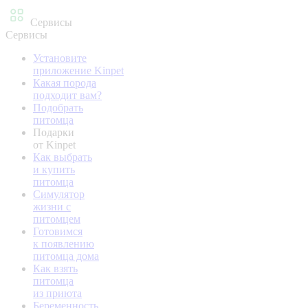
Сервисы
Сервисы
Установите
приложение Kinpet
Какая порода
подходит вам?
Подобрать
питомца
Подарки
от Kinpet
Как выбрать
и купить
питомца
Симулятор
жизни с
питомцем
Готовимся
к появлению
питомца дома
Как взять
питомца
из приюта
Беременность