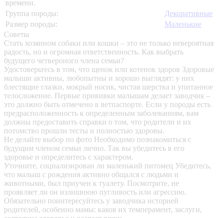
времени.
Группа породы:
Декоративные
Размер породы:
Маленькие
Советы
Стать хозяином собаки или кошки – это не только невероятная
радость, но и огромная ответственность. Как выбрать
будущего четвероного члена семьи?
Удостоверьтесь в том, что щенок или котенок здоров
Здоровые
малыши активны, любопытны и хорошо выглядят: у них
блестящие глазки, мокрый носик, чистая шерстка и упитанное
телосложение. Первые прививки малышам делает заводчик –
это должно быть отмечено в ветпаспорте. Если у породы есть
предрасположенность к определенным заболеваниям, вам
должны предоставить справки о том, что родители и их
потомство прошли тесты и полностью здоровы.
Не делайте выбор по фото
Необходимо познакомиться с
будущим членом семьи лично. Так вы убедитесь в его
здоровье и определитесь с характером.
Уточните, социализирован ли маленький питомец
Убедитесь,
что малыш с рождения активно общался с людьми и
животными, был приучен к туалету. Посмотрите, не
проявляет ли он излишнюю пугливость или агрессию.
Обязательно поинтересуйтесь у заводчика историей
родителей, особенно мамы: каков их темперамент, заслуги,