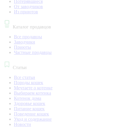
Потерявшиеся
От заводчиков
Из приютов
Каталог продавцов
Все продавцы
Заводчики
Приюты
Частные продавцы
Статьи
Все статьи
Породы кошек
Мечтаете о котенке
Выбираем котенка
Котенок дома
Здоровье кошек
Питание кошек
Поведение кошек
Уход и содержание
Новости