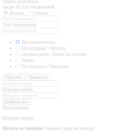
Поиск животных
среди 20 329 объявлений
Кошки
Собаки
Тип объявления
Все объявления
На продажу / Купить
Добрые руки / Взять бесплатно
Вязка
Потерялись / Найдены
Сбросить
Применить
Породы кошек
Выбрать все
Популярные
Каталог пород
Ничего не найдено
Укажите другую породу