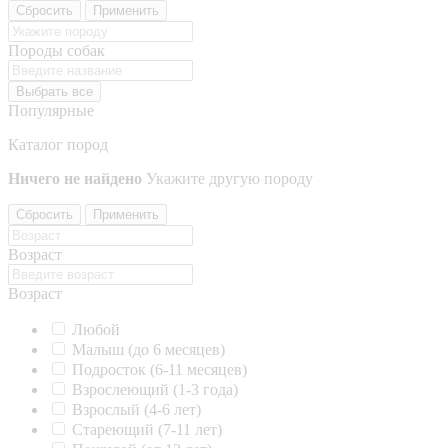
Сбросить
Применить
Породы собак
Выбрать все
Популярные
Каталог пород
Ничего не найдено
Укажите другую породу
Сбросить
Применить
Возраст
Возраст
Любой
Малыш (до 6 месяцев)
Подросток (6-11 месяцев)
Взрослеющий (1-3 года)
Взрослый (4-6 лет)
Стареющий (7-11 лет)