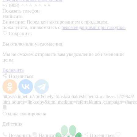
+7 (908) ⚬⚬⚬ ⚬⚬ ⚬⚬
Показать телефон
Написать
Внимание:
Перед контактированием с продавцом,
пожалуйста, ознакомьтесь с
рекомендациями при покупке.
Сохранить
Вы отключили уведомления
Мы не сможем отправить вам уведомление об изменении
цены
Включить
Поделиться
https://kinpet.ru/card/chelyabinsk/sobaki/shchenki-malteze-120994/?
utm_source=linkcopy&utm_medium=referral&utm_campaign=sharec
Ссылка скопирована
Действия
Позвонить
Написать сообщение
Поделиться