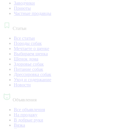
Заводчики
Приюты
Частные продавцы
Статьи
Все статьи
Породы собак
Мечтаете о щенке
Выбираем щенка
Щенок дома
Здоровье собак
Питание собак
Дрессировка собак
Уход и содержание
Новости
Объявления
Все объявления
На продажу
В добрые руки
Вязка