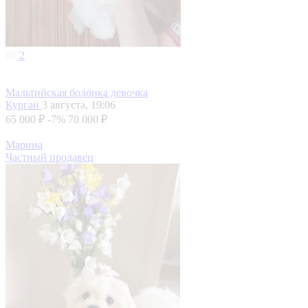
2
Мальтийская болонка девочка
Курган
3 августа, 19:06
65 000 ₽
-7%
70 000 ₽
Марина
Частный продавец