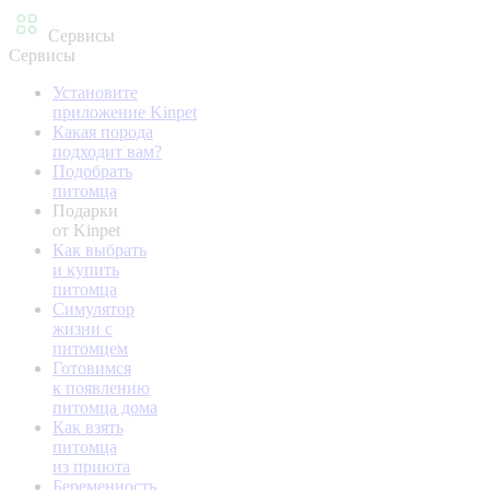
Сервисы
Сервисы
Установите
приложение Kinpet
Какая порода
подходит вам?
Подобрать
питомца
Подарки
от Kinpet
Как выбрать
и купить
питомца
Симулятор
жизни с
питомцем
Готовимся
к появлению
питомца дома
Как взять
питомца
из приюта
Беременность