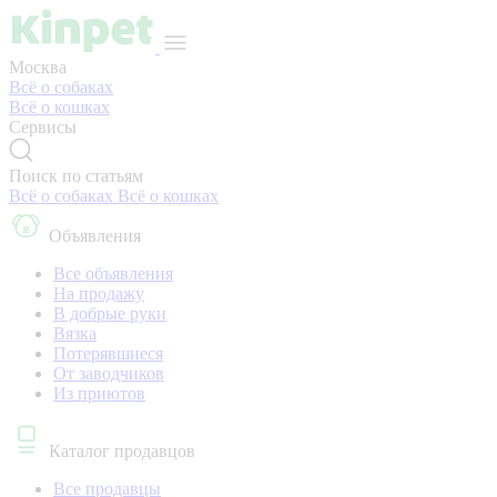
Москва
Всё о собаках
Всё о кошках
Сервисы
Поиск по статьям
Всё о собаках
Всё о кошках
Объявления
Все объявления
На продажу
В добрые руки
Вязка
Потерявшиеся
От заводчиков
Из приютов
Каталог продавцов
Все продавцы