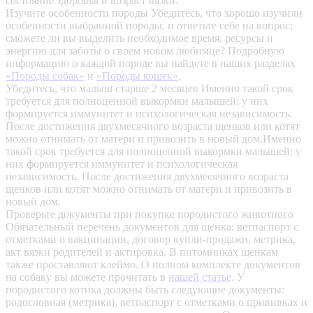
состояние здоровья и возраст вязки.
Изучите особенности породы
Убедитесь, что хорошо изучили
особенности выбранной породы, и ответьте себе на вопрос:
сможете ли вы выделить необходимое время, ресурсы и
энергию для заботы о своем новом любимце? Подробную
информацию о каждой породе вы найдете в наших разделах
«Породы собак»
и
«Породы кошек»
.
Убедитесь, что малыш старше 2 месяцев
Именно такой срок
требуется для полноценной выкормки малышей: у них
формируется иммунитет и психологическая независимость.
После достижения двухмесячного возраста щенков или котят
можно отнимать от матери и привозить в новый дом.Именно
такой срок требуется для полноценной выкормки малышей: у
них формируется иммунитет и психологическая
независимость. После достижения двухмесячного возраста
щенков или котят можно отнимать от матери и привозить в
новый дом.
Проверьте документы при покупке породистого животного
Обязательный перечень документов для щенка: ветпаспорт с
отметками о вакцинации, договор купли-продажи, метрика,
акт вязки родителей и актировка. В питомниках щенкам
также проставляют клеймо. О полном комплекте документов
на собаку вы можете прочитать в
нашей статье
.
У
породистого котика должны быть следующие документы:
родословная (метрика), ветпаспорт с отметками о прививках и