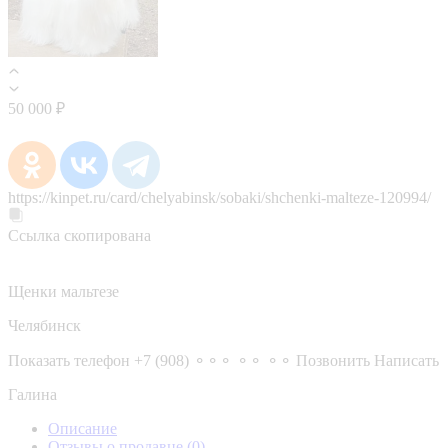
50 000 ₽
https://kinpet.ru/card/chelyabinsk/sobaki/shchenki-malteze-120994/
Ссылка скопирована
Щенки мальтезе
Челябинск
Показать телефон
+7 (908) ⚬⚬⚬ ⚬⚬ ⚬⚬
Позвонить
Написать
Галина
Описание
Отзывы о продавце
(0)