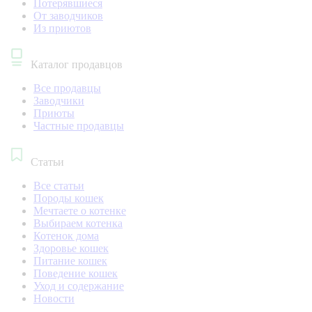
Потерявшиеся
От заводчиков
Из приютов
Каталог продавцов
Все продавцы
Заводчики
Приюты
Частные продавцы
Статьи
Все статьи
Породы кошек
Мечтаете о котенке
Выбираем котенка
Котенок дома
Здоровье кошек
Питание кошек
Поведение кошек
Уход и содержание
Новости