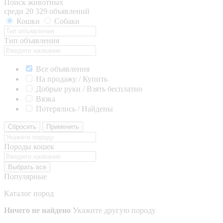
Поиск животных
среди 20 329 объявлений
Кошки
Собаки
Тип объявления
Все объявления
На продажу / Купить
Добрые руки / Взять бесплатно
Вязка
Потерялись / Найдены
Сбросить
Применить
Породы кошек
Выбрать все
Популярные
Каталог пород
Ничего не найдено
Укажите другую породу