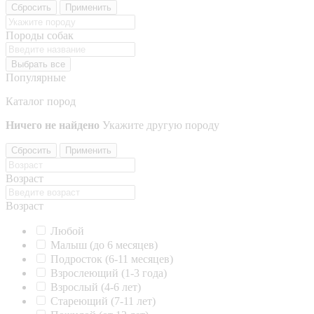
Сбросить
Применить
Породы собак
Выбрать все
Популярные
Каталог пород
Ничего не найдено
Укажите другую породу
Сбросить
Применить
Возраст
Возраст
Любой
Малыш (до 6 месяцев)
Подросток (6-11 месяцев)
Взрослеющий (1-3 года)
Взрослый (4-6 лет)
Стареющий (7-11 лет)