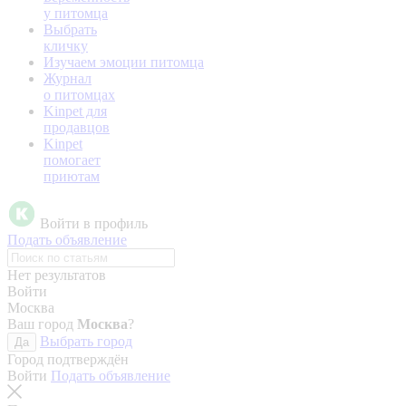
у питомца
Выбрать
кличку
Изучаем эмоции питомца
Журнал
о питомцах
Kinpet для
продавцов
Kinpet
помогает
приютам
Войти в профиль
Подать объявление
Нет результатов
Войти
Москва
Ваш город
Москва
?
Выбрать город
Да
Город подтверждён
Войти
Подать объявление