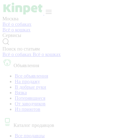
Москва
Всё о собаках
Всё о кошках
Сервисы
Поиск по статьям
Всё о собаках
Всё о кошках
Объявления
Все объявления
На продажу
В добрые руки
Вязка
Потерявшиеся
От заводчиков
Из приютов
Каталог продавцов
Все продавцы