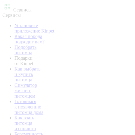
Сервисы
Сервисы
Установите
приложение Kinpet
Какая порода
подходит вам?
Подобрать
питомца
Подарки
от Kinpet
Как выбрать
и купить
питомца
Симулятор
жизни с
питомцем
Готовимся
к появлению
питомца дома
Как взять
питомца
из приюта
Беременность