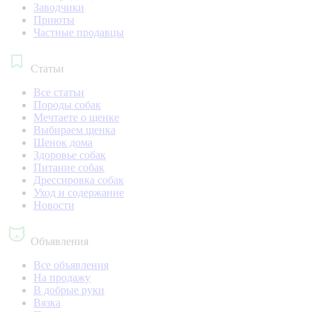
Заводчики
Приюты
Частные продавцы
Статьи
Все статьи
Породы собак
Мечтаете о щенке
Выбираем щенка
Щенок дома
Здоровье собак
Питание собак
Дрессировка собак
Уход и содержание
Новости
Объявления
Все объявления
На продажу
В добрые руки
Вязка