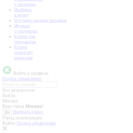
у питомца
Выбрать
кличку
Изучаем эмоции питомца
Журнал
о питомцах
Kinpet для
продавцов
Kinpet
помогает
приютам
Войти в профиль
Подать объявление
Нет результатов
Войти
Москва
Ваш город
Москва
?
Выбрать город
Да
Город подтверждён
Войти
Подать объявление