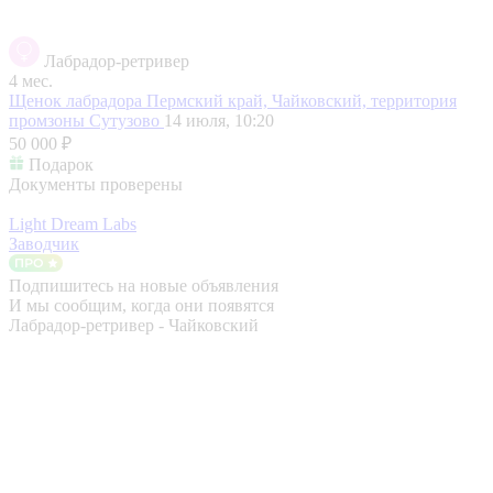
Лабрадор-ретривер
4 мес.
Щенок лабрадора
Пермский край, Чайковский, территория
промзоны Сутузово
14 июля, 10:20
50 000 ₽
Подарок
Документы проверены
Light Dream Labs
Заводчик
Подпишитесь на новые объявления
И мы сообщим, когда они появятся
Лабрадор-ретривер - Чайковский