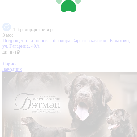
Лабрадор-ретривер
3 мес.
Подрощенный щенок лабрадора
Саратовская обл., Балаково,
ул. Гагарина, 40А
40 000 ₽
Лариса
Заводчик