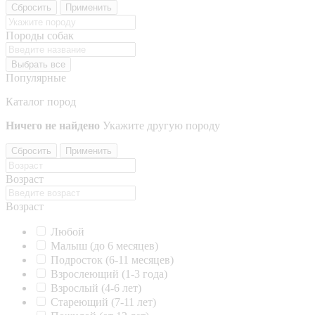
Сбросить
Применить
Породы собак
Выбрать все
Популярные
Каталог пород
Ничего не найдено
Укажите другую породу
Сбросить
Применить
Возраст
Возраст
Любой
Малыш (до 6 месяцев)
Подросток (6-11 месяцев)
Взрослеющий (1-3 года)
Взрослый (4-6 лет)
Стареющий (7-11 лет)