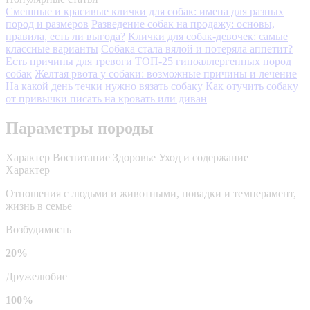
Смешные и красивые клички для собак: имена для разных
пород и размеров
Разведение собак на продажу: основы,
правила, есть ли выгода?
Клички для собак-девочек: самые
классные варианты
Собака стала вялой и потеряла аппетит?
Есть причины для тревоги
ТОП-25 гипоаллергенных пород
собак
Желтая рвота у собаки: возможные причины и лечение
На какой день течки нужно вязать собаку
Как отучить собаку
от привычки писать на кровать или диван
Параметры породы
Характер
Воспитание
Здоровье
Уход и содержание
Характер
Отношения с людьми и животными, повадки и темперамент,
жизнь в семье
Возбудимость
20%
Дружелюбие
100%