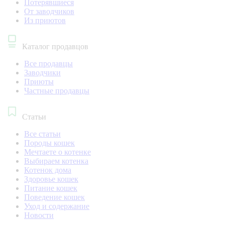
Потерявшиеся
От заводчиков
Из приютов
Каталог продавцов
Все продавцы
Заводчики
Приюты
Частные продавцы
Статьи
Все статьи
Породы кошек
Мечтаете о котенке
Выбираем котенка
Котенок дома
Здоровье кошек
Питание кошек
Поведение кошек
Уход и содержание
Новости