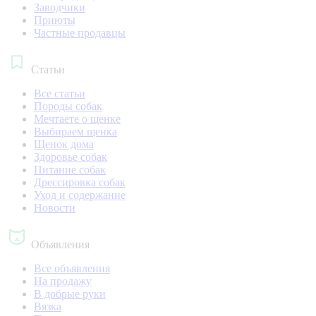
Заводчики
Приюты
Частные продавцы
Статьи
Все статьи
Породы собак
Мечтаете о щенке
Выбираем щенка
Щенок дома
Здоровье собак
Питание собак
Дрессировка собак
Уход и содержание
Новости
Объявления
Все объявления
На продажу
В добрые руки
Вязка