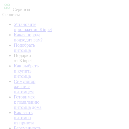
Сервисы
Сервисы
Установите
приложение Kinpet
Какая порода
подходит вам?
Подобрать
питомца
Подарки
от Kinpet
Как выбрать
и купить
питомца
Симулятор
жизни с
питомцем
Готовимся
к появлению
питомца дома
Как взять
питомца
из приюта
Беременность