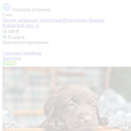
Лабрадор-ретривер
1 мес.
Щенок лабрадора
Удмуртская Республика, Ижевск,
Киварский пер., 6
60 000 ₽
Подарок
Документы проверены
Светлана Озкайнак
Заводчик