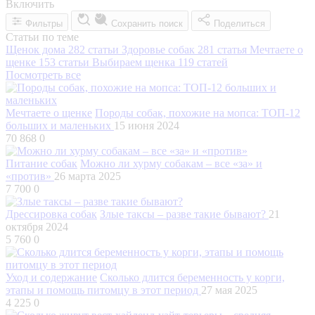
Включить
Фильтры
Сохранить поиск
Поделиться
Статьи по теме
Щенок дома
282 статьи
Здоровье собак
281 статья
Мечтаете о
щенке
153 статьи
Выбираем щенка
119 статей
Посмотреть все
Мечтаете о щенке
Породы собак, похожие на мопса: ТОП-12
больших и маленьких
15 июня 2024
70 868
0
Питание собак
Можно ли хурму собакам – все «за» и
«против»
26 марта 2025
7 700
0
Дрессировка собак
Злые таксы – разве такие бывают?
21
октября 2024
5 760
0
Уход и содержание
Сколько длится беременность у корги,
этапы и помощь питомцу в этот период
27 мая 2025
4 225
0