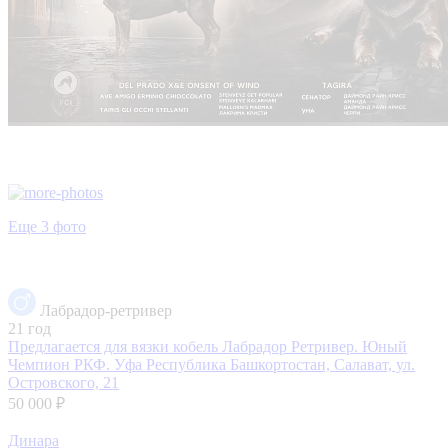
Еще 3 фото
Лабрадор-ретривер
21 год
Предлагается для вязки кобель Лабрадор Ретривер. Юный
Чемпион РКФ. Уфа
Республика Башкортостан, Салават, ул.
Островского, 21
50 000 ₽
Динара