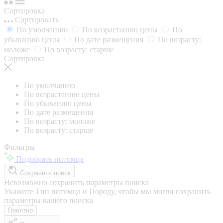
Сортировка
Сортировать
По умолчанию
По возрастанию цены
По
убыванию цены
По дате размещения
По возрасту:
моложе
По возрасту: старше
Сортировка
По умолчанию
По возрастанию цены
По убыванию цены
По дате размещения
По возрасту: моложе
По возрасту: старше
Фильтры
Подобрать питомца
Сохранить поиск
Невозможно сохранить параметры поиска
Укажите Тип питомца и Породу, чтобы мы могли сохранить
параметры вашего поиска
Понятно