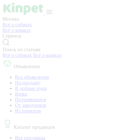
Москва
Всё о собаках
Всё о кошках
Сервисы
Поиск по статьям
Всё о собаках
Всё о кошках
Объявления
Все объявления
На продажу
В добрые руки
Вязка
Потерявшиеся
От заводчиков
Из приютов
Каталог продавцов
Все продавцы