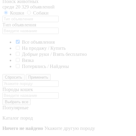
Поиск животных
среди 20 329 объявлений
Кошки
Собаки
Тип объявления
Все объявления
На продажу / Купить
Добрые руки / Взять бесплатно
Вязка
Потерялись / Найдены
Сбросить
Применить
Породы кошек
Выбрать все
Популярные
Каталог пород
Ничего не найдено
Укажите другую породу