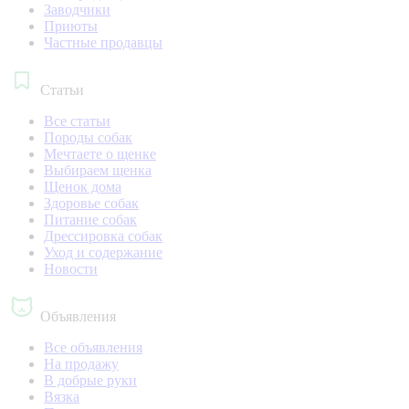
Заводчики
Приюты
Частные продавцы
Статьи
Все статьи
Породы собак
Мечтаете о щенке
Выбираем щенка
Щенок дома
Здоровье собак
Питание собак
Дрессировка собак
Уход и содержание
Новости
Объявления
Все объявления
На продажу
В добрые руки
Вязка