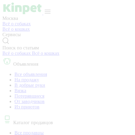
Москва
Всё о собаках
Всё о кошках
Сервисы
Поиск по статьям
Всё о собаках
Всё о кошках
Объявления
Все объявления
На продажу
В добрые руки
Вязка
Потерявшиеся
От заводчиков
Из приютов
Каталог продавцов
Все продавцы