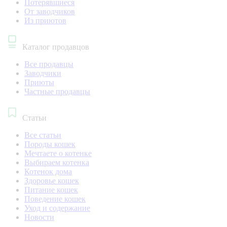
Потерявшиеся
От заводчиков
Из приютов
Каталог продавцов
Все продавцы
Заводчики
Приюты
Частные продавцы
Статьи
Все статьи
Породы кошек
Мечтаете о котенке
Выбираем котенка
Котенок дома
Здоровье кошек
Питание кошек
Поведение кошек
Уход и содержание
Новости