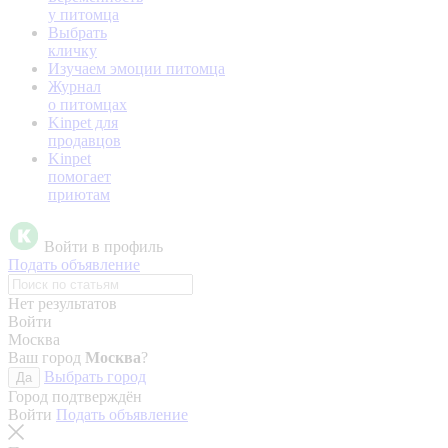
у питомца
Выбрать
кличку
Изучаем эмоции питомца
Журнал
о питомцах
Kinpet для
продавцов
Kinpet
помогает
приютам
Войти в профиль
Подать объявление
Нет результатов
Войти
Москва
Ваш город
Москва
?
Выбрать город
Да
Город подтверждён
Войти
Подать объявление