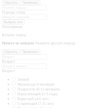
Сбросить
Применить
Породы собак
Выбрать все
Популярные
Каталог пород
Ничего не найдено
Укажите другую породу
Сбросить
Применить
Возраст
Возраст
Любой
Малыш (до 6 месяцев)
Подросток (6-11 месяцев)
Взрослеющий (1-3 года)
Взрослый (4-6 лет)
Стареющий (7-11 лет)