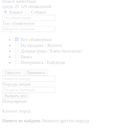
Поиск животных
среди 20 329 объявлений
Кошки
Собаки
Тип объявления
Все объявления
На продажу / Купить
Добрые руки / Взять бесплатно
Вязка
Потерялись / Найдены
Сбросить
Применить
Породы кошек
Выбрать все
Популярные
Каталог пород
Ничего не найдено
Укажите другую породу