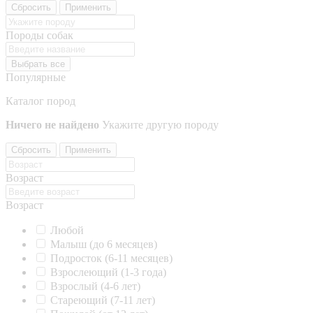
Сбросить
Применить
Породы собак
Выбрать все
Популярные
Каталог пород
Ничего не найдено
Укажите другую породу
Сбросить
Применить
Возраст
Возраст
Любой
Малыш (до 6 месяцев)
Подросток (6-11 месяцев)
Взрослеющий (1-3 года)
Взрослый (4-6 лет)
Стареющий (7-11 лет)