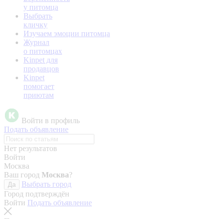
у питомца
Выбрать
кличку
Изучаем эмоции питомца
Журнал
о питомцах
Kinpet для
продавцов
Kinpet
помогает
приютам
Войти в профиль
Подать объявление
Нет результатов
Войти
Москва
Ваш город
Москва
?
Выбрать город
Да
Город подтверждён
Войти
Подать объявление