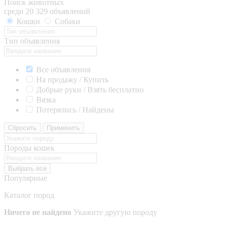
Поиск животных
среди 20 329 объявлений
Кошки
Собаки
Тип объявления
Все объявления
На продажу / Купить
Добрые руки / Взять бесплатно
Вязка
Потерялись / Найдены
Сбросить
Применить
Породы кошек
Выбрать все
Популярные
Каталог пород
Ничего не найдено
Укажите другую породу