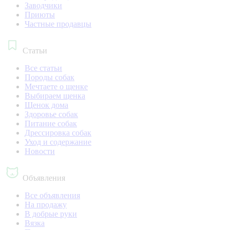
Заводчики
Приюты
Частные продавцы
Статьи
Все статьи
Породы собак
Мечтаете о щенке
Выбираем щенка
Щенок дома
Здоровье собак
Питание собак
Дрессировка собак
Уход и содержание
Новости
Объявления
Все объявления
На продажу
В добрые руки
Вязка