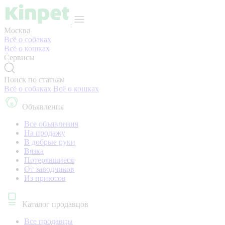
Москва
Всё о собаках
Всё о кошках
Сервисы
Поиск по статьям
Всё о собаках
Всё о кошках
Объявления
Все объявления
На продажу
В добрые руки
Вязка
Потерявшиеся
От заводчиков
Из приютов
Каталог продавцов
Все продавцы