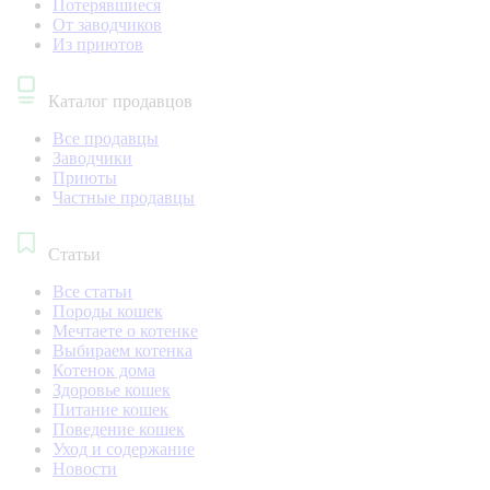
Потерявшиеся
От заводчиков
Из приютов
Каталог продавцов
Все продавцы
Заводчики
Приюты
Частные продавцы
Статьи
Все статьи
Породы кошек
Мечтаете о котенке
Выбираем котенка
Котенок дома
Здоровье кошек
Питание кошек
Поведение кошек
Уход и содержание
Новости