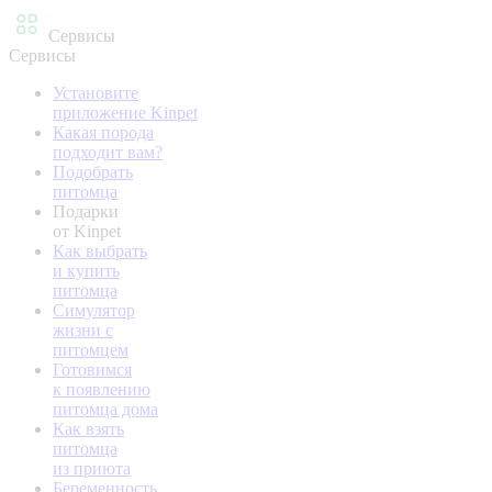
Сервисы
Сервисы
Установите
приложение Kinpet
Какая порода
подходит вам?
Подобрать
питомца
Подарки
от Kinpet
Как выбрать
и купить
питомца
Симулятор
жизни с
питомцем
Готовимся
к появлению
питомца дома
Как взять
питомца
из приюта
Беременность