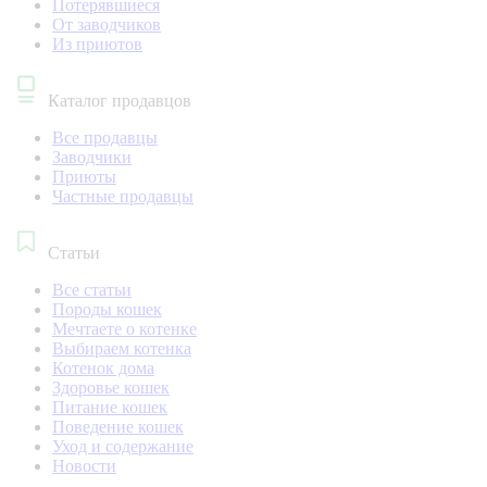
Потерявшиеся
От заводчиков
Из приютов
Каталог продавцов
Все продавцы
Заводчики
Приюты
Частные продавцы
Статьи
Все статьи
Породы кошек
Мечтаете о котенке
Выбираем котенка
Котенок дома
Здоровье кошек
Питание кошек
Поведение кошек
Уход и содержание
Новости