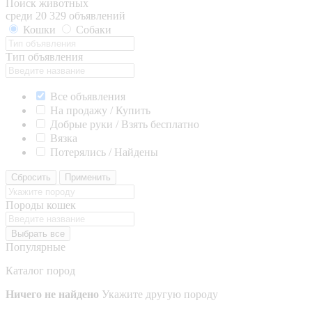
Поиск животных
среди 20 329 объявлений
Кошки
Собаки
Тип объявления
Все объявления
На продажу / Купить
Добрые руки / Взять бесплатно
Вязка
Потерялись / Найдены
Сбросить
Применить
Породы кошек
Выбрать все
Популярные
Каталог пород
Ничего не найдено
Укажите другую породу