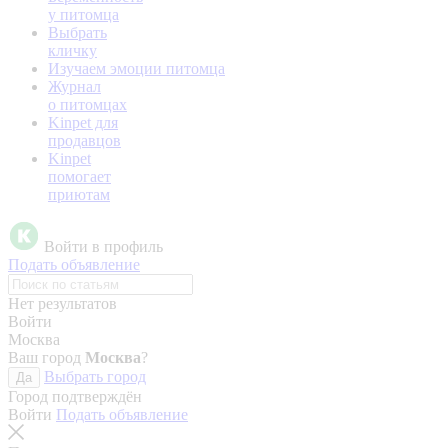
у питомца
Выбрать
кличку
Изучаем эмоции питомца
Журнал
о питомцах
Kinpet для
продавцов
Kinpet
помогает
приютам
Войти в профиль
Подать объявление
Нет результатов
Войти
Москва
Ваш город
Москва
?
Выбрать город
Да
Город подтверждён
Войти
Подать объявление