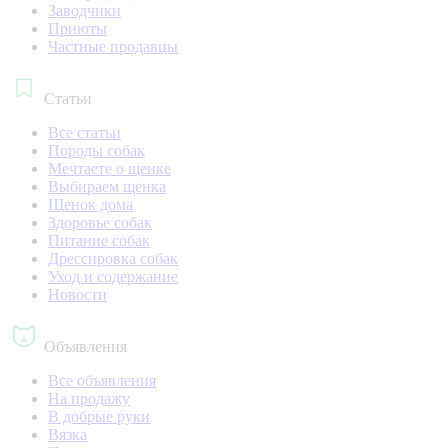
Заводчики
Приюты
Частные продавцы
Статьи
Все статьи
Породы собак
Мечтаете о щенке
Выбираем щенка
Щенок дома
Здоровье собак
Питание собак
Дрессировка собак
Уход и содержание
Новости
Объявления
Все объявления
На продажу
В добрые руки
Вязка