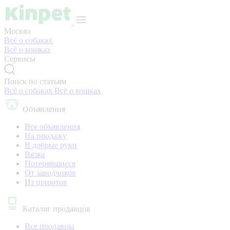
Москва
Всё о собаках
Всё о кошках
Сервисы
Поиск по статьям
Всё о собаках
Всё о кошках
Объявления
Все объявления
На продажу
В добрые руки
Вязка
Потерявшиеся
От заводчиков
Из приютов
Каталог продавцов
Все продавцы