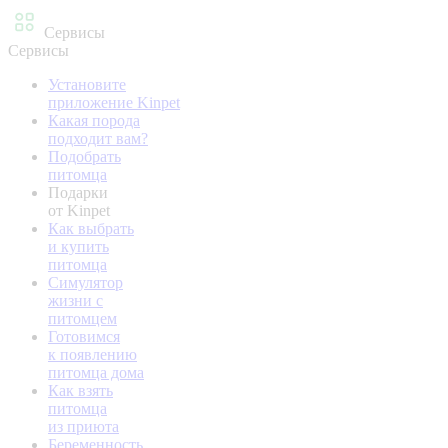
Сервисы
Сервисы
Установите
приложение Kinpet
Какая порода
подходит вам?
Подобрать
питомца
Подарки
от Kinpet
Как выбрать
и купить
питомца
Симулятор
жизни с
питомцем
Готовимся
к появлению
питомца дома
Как взять
питомца
из приюта
Беременность