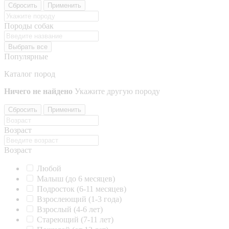
Сбросить
Применить
Породы собак
Выбрать все
Популярные
Каталог пород
Ничего не найдено
Укажите другую породу
Сбросить
Применить
Возраст
Возраст
Любой
Малыш (до 6 месяцев)
Подросток (6-11 месяцев)
Взрослеющий (1-3 года)
Взрослый (4-6 лет)
Стареющий (7-11 лет)