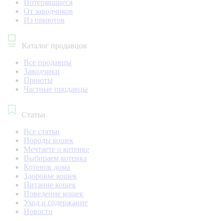
Потерявшиеся
От заводчиков
Из приютов
Каталог продавцов
Все продавцы
Заводчики
Приюты
Частные продавцы
Статьи
Все статьи
Породы кошек
Мечтаете о котенке
Выбираем котенка
Котенок дома
Здоровье кошек
Питание кошек
Поведение кошек
Уход и содержание
Новости