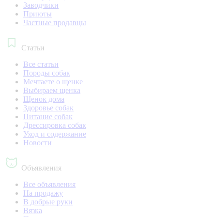
Заводчики
Приюты
Частные продавцы
Статьи
Все статьи
Породы собак
Мечтаете о щенке
Выбираем щенка
Щенок дома
Здоровье собак
Питание собак
Дрессировка собак
Уход и содержание
Новости
Объявления
Все объявления
На продажу
В добрые руки
Вязка