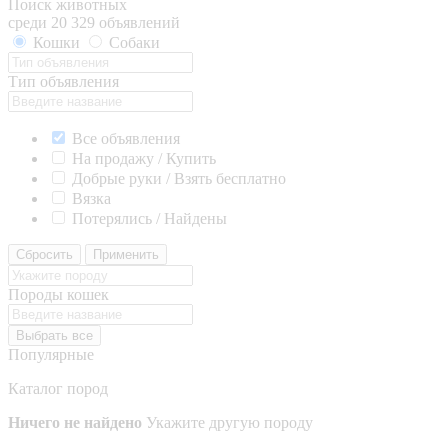
Поиск животных
среди 20 329 объявлений
Кошки
Собаки
Тип объявления
Все объявления
На продажу / Купить
Добрые руки / Взять бесплатно
Вязка
Потерялись / Найдены
Сбросить
Применить
Породы кошек
Выбрать все
Популярные
Каталог пород
Ничего не найдено
Укажите другую породу