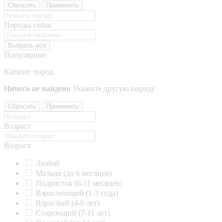
Сбросить
Применить
Породы собак
Выбрать все
Популярные
Каталог пород
Ничего не найдено
Укажите другую породу
Сбросить
Применить
Возраст
Возраст
Любой
Малыш (до 6 месяцев)
Подросток (6-11 месяцев)
Взрослеющий (1-3 года)
Взрослый (4-6 лет)
Стареющий (7-11 лет)