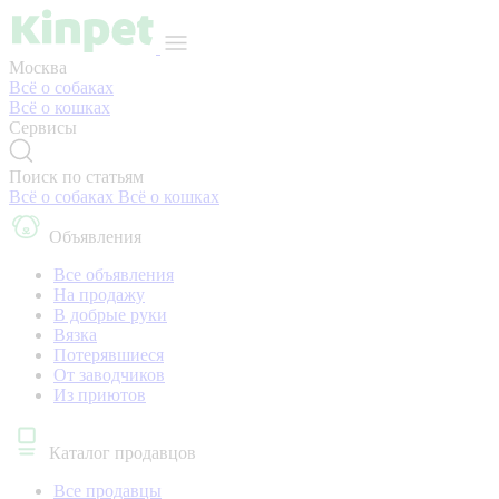
Москва
Всё о собаках
Всё о кошках
Сервисы
Поиск по статьям
Всё о собаках
Всё о кошках
Объявления
Все объявления
На продажу
В добрые руки
Вязка
Потерявшиеся
От заводчиков
Из приютов
Каталог продавцов
Все продавцы