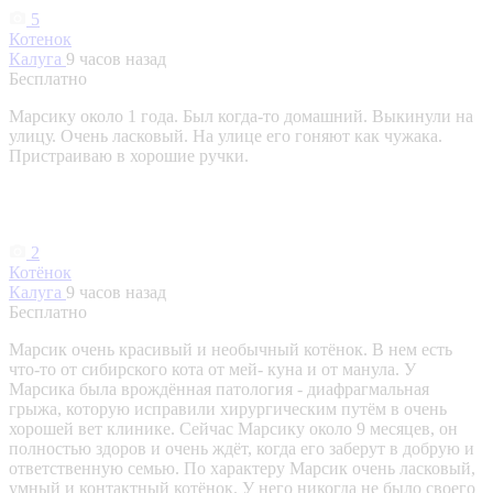
5
Котенок
Калуга
9 часов назад
Бесплатно
Марсику около 1 года. Был когда-то домашний. Выкинули на
улицу. Очень ласковый. На улице его гоняют как чужака.
Пристраиваю в хорошие ручки.
2
Котёнок
Калуга
9 часов назад
Бесплатно
Марсик очень красивый и необычный котёнок. В нем есть
что-то от сибирского кота от мей- куна и от манула. У
Марсика была врождённая патология - диафрагмальная
грыжа, которую исправили хирургическим путём в очень
хорошей вет клинике. Сейчас Марсику около 9 месяцев, он
полностью здоров и очень ждёт, когда его заберут в добрую и
ответственную семью. По характеру Марсик очень ласковый,
умный и контактный котёнок. У него никогда не было своего