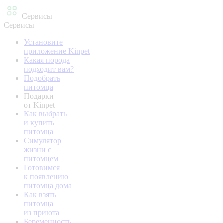
Сервисы
Сервисы
Установите
приложение Kinpet
Какая порода
подходит вам?
Подобрать
питомца
Подарки
от Kinpet
Как выбрать
и купить
питомца
Симулятор
жизни с
питомцем
Готовимся
к появлению
питомца дома
Как взять
питомца
из приюта
Беременность