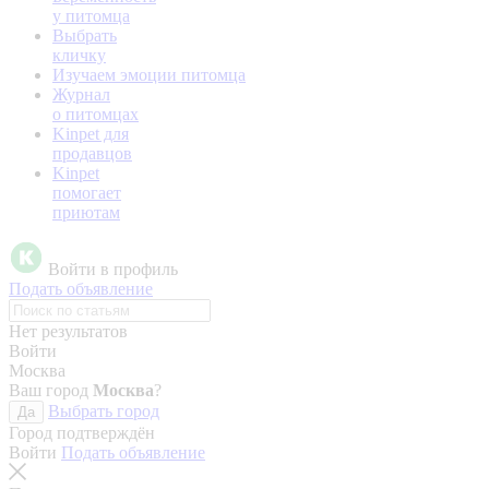
у питомца
Выбрать
кличку
Изучаем эмоции питомца
Журнал
о питомцах
Kinpet для
продавцов
Kinpet
помогает
приютам
Войти в профиль
Подать объявление
Нет результатов
Войти
Москва
Ваш город
Москва
?
Выбрать город
Да
Город подтверждён
Войти
Подать объявление