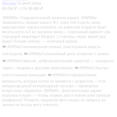
Москва
10 дней назад
80 000 ₽
-11%
90 000 ₽
:f09f90be: Очаровательный мальчик кавапу :f09f90be:
Знакомьтесь: малыш кавапу Ф1, папа той‑пудель, мама
кавалер‑кинг‑чарльз‑спаниель, во взрослом возрасте будет
весить всего 4-5 кг, мальчик мини— идеальный вариант для
городской квартиры! Возраст 1,5 месяца, окрас яркий ред
браун Почему кавапу — отличный выбор:
❤️‍:f09f94a5:минимальная линька: унаследовала шерсть
той‑пуделя; ❤️‍:f09f94a5:сниженный риск аллергии у хозяев;
❤️‍:f09f94a5:мягкий, доброжелательный характер — прекрасно
ладит с людьми и другими животными; ❤️‍:f09f94a5:быстро
учится новым командам; ❤️‍:f09f94a5:очаровательная
внешность, которая почти не меняется с возрастом. ✅есть
международный ветеринарный паспорт ✅проведены
возрастные обработки :f09f8e81: Дополнительно дарим
игрушки и корм — чтобы первые дни в новом доме прошли
комфортно! Пишите, направлю фото видео по запросу, на
звонок не всегда могу ответить.