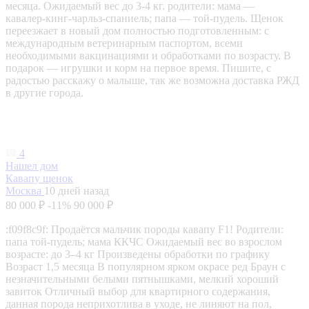
месяца. Ожидаемый вес до 3-4 кг. родители: мама —
кавалер‑кинг‑чарльз‑спаниель; папа — той‑пудель. Щенок
переезжает в новый дом полностью подготовленным: с
международным ветеринарным паспортом, всеми
необходимыми вакцинациями и обработками по возрасту. В
подарок — игрушки и корм на первое время. Пишите, с
радостью расскажу о малыше, так же возможна доставка РЖД
в другие города.
4
Нашел дом
Кавапу щенок
Москва
10 дней назад
80 000 ₽
-11%
90 000 ₽
:f09f8c9f: Продаётся мальчик породы кавапу F1! Родители:
папа той-пудель; мама ККЧС Ожидаемый вес во взрослом
возрасте: до 3–4 кг Произведены обработки по графику
Возраст 1,5 месяца В популярном ярком окрасе ред Браун с
незначительными белыми пятнышками, мелкий хороший
завиток Отличный выбор для квартирного содержания,
данная порода неприхотлива в уходе, не линяют на пол,