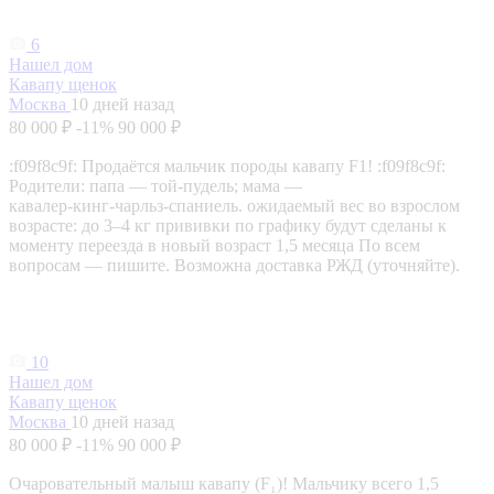
6
Нашел дом
Кавапу щенок
Москва
10 дней назад
80 000 ₽
-11%
90 000 ₽
:f09f8c9f: Продаётся мальчик породы кавапу F1! :f09f8c9f:
Родители: папа — той‑пудель; мама —
кавалер‑кинг‑чарльз‑спаниель. ожидаемый вес во взрослом
возрасте: до 3–4 кг прививки по графику будут сделаны к
моменту переезда в новый возраст 1,5 месяца По всем
вопросам — пишите. Возможна доставка РЖД (уточняйте).
10
Нашел дом
Кавапу щенок
Москва
10 дней назад
80 000 ₽
-11%
90 000 ₽
Очаровательный малыш кавапу (F₁)! Мальчику всего 1,5