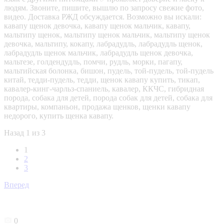
людям. Звоните, пишите, вышлю по запросу свежие фото,
видео. Доставка РЖД обсуждается. Возможно вы искали:
кавапу щенок девочка, кавапу щенок мальчик, кавапу,
мальтипу щенок, мальтипу щенок мальчик, мальтипу щенок
девочка, мальтипу, кокапу, лабрадудль, лабрадудль щенок,
лабрадудль щенок мальчик, лабрадудль щенок девочка,
мальтезе, голдендудль, помчи, рудль, морки, пагапу,
мальтийская болонка, бишон, пудель, той‑пудель, той‑пудель
китай, тедди‑пудель, тедди, щенок кавапу купить, тикап,
кавалер‑кинг‑чарльз‑спаниель, кавалер, ККЧС, гибридная
порода, собака для детей, порода собак для детей, собака для
квартиры, компаньон, продажа щенков, щенки кавапу
недорого, купить щенка кавапу.
Назад
1 из 3
1
2
3
Вперед
0