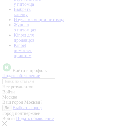
у питомца
Выбрать
кличку
Изучаем эмоции питомца
Журнал
о питомцах
Kinpet для
продавцов
Kinpet
помогает
приютам
Войти в профиль
Подать объявление
Нет результатов
Войти
Москва
Ваш город
Москва
?
Выбрать город
Да
Город подтверждён
Войти
Подать объявление