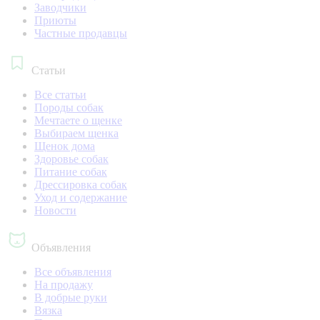
Заводчики
Приюты
Частные продавцы
Статьи
Все статьи
Породы собак
Мечтаете о щенке
Выбираем щенка
Щенок дома
Здоровье собак
Питание собак
Дрессировка собак
Уход и содержание
Новости
Объявления
Все объявления
На продажу
В добрые руки
Вязка