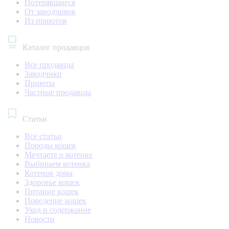
Потерявшиеся
От заводчиков
Из приютов
Каталог продавцов
Все продавцы
Заводчики
Приюты
Частные продавцы
Статьи
Все статьи
Породы кошек
Мечтаете о котенке
Выбираем котенка
Котенок дома
Здоровье кошек
Питание кошек
Поведение кошек
Уход и содержание
Новости