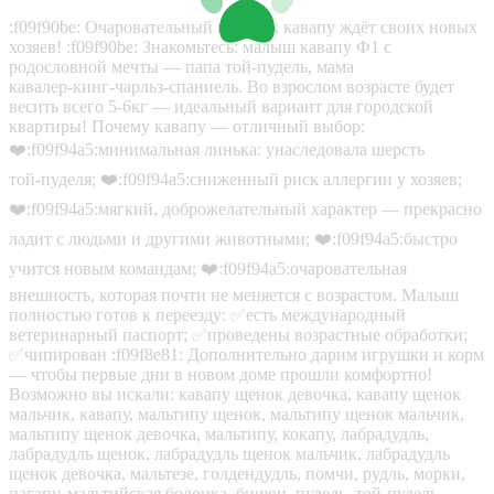
:f09f90be: Очаровательный мальчик кавапу ждёт своих новых
хозяев! :f09f90be: Знакомьтесь: малыш кавапу Ф1 с
родословной мечты — папа той‑пудель, мама
кавалер‑кинг‑чарльз‑спаниель. Во взрослом возрасте будет
весить всего 5-6кг — идеальный вариант для городской
квартиры! Почему кавапу — отличный выбор:
❤️‍:f09f94a5:минимальная линька: унаследовала шерсть
той‑пуделя; ❤️‍:f09f94a5:сниженный риск аллергии у хозяев;
❤️‍:f09f94a5:мягкий, доброжелательный характер — прекрасно
ладит с людьми и другими животными; ❤️‍:f09f94a5:быстро
учится новым командам; ❤️‍:f09f94a5:очаровательная
внешность, которая почти не меняется с возрастом. Малыш
полностью готов к переезду: ✅есть международный
ветеринарный паспорт; ✅проведены возрастные обработки;
✅чипирован :f09f8e81: Дополнительно дарим игрушки и корм
— чтобы первые дни в новом доме прошли комфортно!
Возможно вы искали: кавапу щенок девочка, кавапу щенок
мальчик, кавапу, мальтипу щенок, мальтипу щенок мальчик,
мальтипу щенок девочка, мальтипу, кокапу, лабрадудль,
лабрадудль щенок, лабрадудль щенок мальчик, лабрадудль
щенок девочка, мальтезе, голдендудль, помчи, рудль, морки,
пагапу, мальтийская болонка, бишон, пудель, той‑пудель,