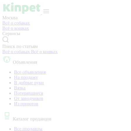
Москва
Всё о собаках
Всё о кошках
Сервисы
Поиск по статьям
Всё о собаках
Всё о кошках
Объявления
Все объявления
На продажу
В добрые руки
Вязка
Потерявшиеся
От заводчиков
Из приютов
Каталог продавцов
Все продавцы