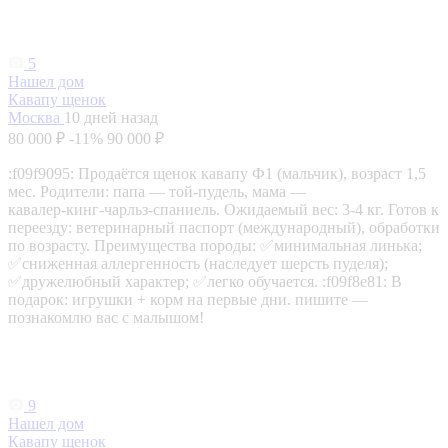
5
Нашел дом
Кавапу щенок
Москва
10 дней назад
80 000 ₽
-11%
90 000 ₽
:f09f9095: Продаётся щенок кавапу Ф1 (мальчик), возраст 1,5
мес. Родители: папа — той‑пудель, мама —
кавалер‑кинг‑чарльз‑спаниель. Ожидаемый вес: 3-4 кг. Готов к
переезду: ветеринарный паспорт (международный), обработки
по возрасту. Преимущества породы: ✅минимальная линька;
✅сниженная аллергенность (наследует шерсть пуделя);
✅дружелюбный характер; ✅легко обучается. :f09f8e81: В
подарок: игрушки + корм на первые дни. пишите —
познакомлю вас с малышом!
9
Нашел дом
Кавапу щенок