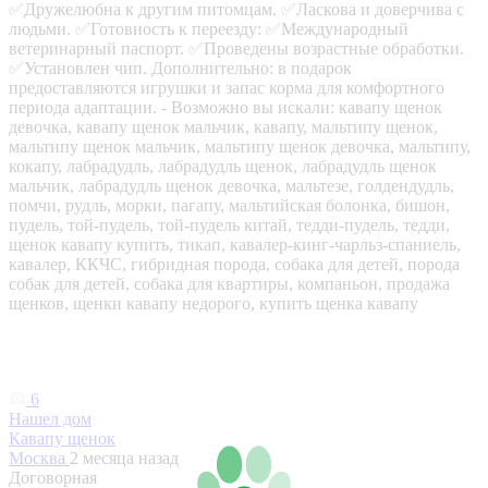
✅Дружелюбна к другим питомцам. ✅Ласкова и доверчива с
людьми. ✅Готовность к переезду: ✅Международный
ветеринарный паспорт. ✅Проведены возрастные обработки.
✅Установлен чип. Дополнительно: в подарок
предоставляются игрушки и запас корма для комфортного
периода адаптации. - Возможно вы искали: кавапу щенок
девочка, кавапу щенок мальчик, кавапу, мальтипу щенок,
мальтипу щенок мальчик, мальтипу щенок девочка, мальтипу,
кокапу, лабрадудль, лабрадудль щенок, лабрадудль щенок
мальчик, лабрадудль щенок девочка, мальтезе, голдендудль,
помчи, рудль, морки, пагапу, мальтийская болонка, бишон,
пудель, той‑пудель, той‑пудель китай, тедди‑пудель, тедди,
щенок кавапу купить, тикап, кавалер‑кинг‑чарльз‑спаниель,
кавалер, ККЧС, гибридная порода, собака для детей, порода
собак для детей, собака для квартиры, компаньон, продажа
щенков, щенки кавапу недорого, купить щенка кавапу
6
Нашел дом
Кавапу щенок
Москва
2 месяца назад
Договорная