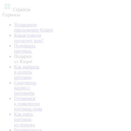
Сервисы
Сервисы
Установите
приложение Kinpet
Какая порода
подходит вам?
Подобрать
питомца
Подарки
от Kinpet
Как выбрать
и купить
питомца
Симулятор
жизни с
питомцем
Готовимся
к появлению
питомца дома
Как взять
питомца
из приюта
Беременность