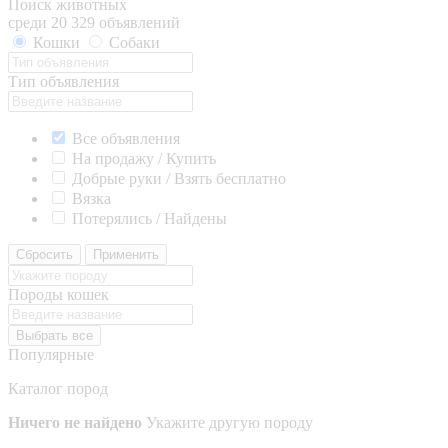
Поиск животных
среди 20 329 объявлений
Кошки
Собаки
Тип объявления
Все объявления
На продажу / Купить
Добрые руки / Взять бесплатно
Вязка
Потерялись / Найдены
Сбросить
Применить
Породы кошек
Выбрать все
Популярные
Каталог пород
Ничего не найдено
Укажите другую породу