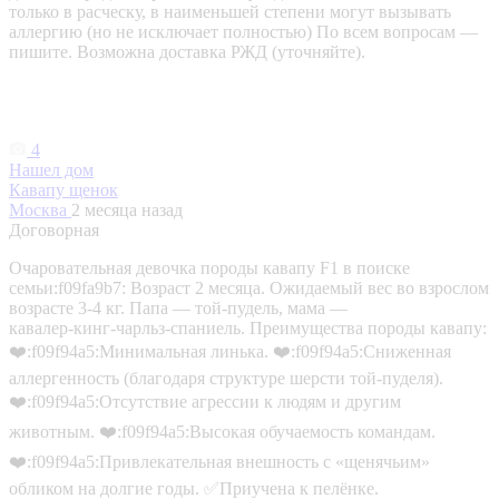
только в расческу, в наименьшей степени могут вызывать
аллергию (но не исключает полностью) По всем вопросам —
пишите. Возможна доставка РЖД (уточняйте).
4
Нашел дом
Кавапу щенок
Москва
2 месяца назад
Договорная
Очаровательная девочка породы кавапу F1 в поиске
семьи:f09fa9b7: Возраст 2 месяца. Ожидаемый вес во взрослом
возрасте 3-4 кг. Папа — той‑пудель, мама —
кавалер‑кинг‑чарльз‑спаниель. Преимущества породы кавапу:
❤️‍:f09f94a5:Минимальная линька. ❤️‍:f09f94a5:Сниженная
аллергенность (благодаря структуре шерсти той‑пуделя).
❤️‍:f09f94a5:Отсутствие агрессии к людям и другим
животным. ❤️‍:f09f94a5:Высокая обучаемость командам.
❤️‍:f09f94a5:Привлекательная внешность с «щенячьим»
обликом на долгие годы. ✅Приучена к пелёнке.