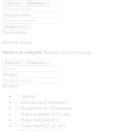
Сбросить
Применить
Породы собак
Выбрать все
Популярные
Каталог пород
Ничего не найдено
Укажите другую породу
Сбросить
Применить
Возраст
Возраст
Любой
Малыш (до 6 месяцев)
Подросток (6-11 месяцев)
Взрослеющий (1-3 года)
Взрослый (4-6 лет)
Стареющий (7-11 лет)