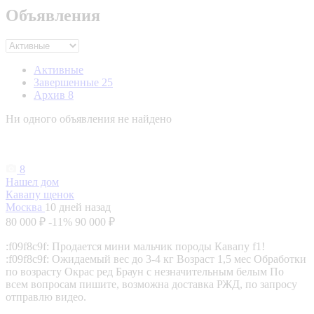
Объявления
Активные
Завершенные
25
Архив
8
Ни одного объявления не найдено
8
Нашел дом
Кавапу щенок
Москва
10 дней назад
80 000 ₽
-11%
90 000 ₽
:f09f8c9f: Продается мини мальчик породы Кавапу f1!
:f09f8c9f: Ожидаемый вес до 3-4 кг Возраст 1,5 мес Обработки
по возрасту Окрас ред Браун с незначительным белым По
всем вопросам пишите, возможна доставка РЖД, по запросу
отправлю видео.