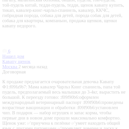
той‑пудель китай, тедди‑пудель, тедди, щенок кавапу купить,
тикап, кавалер‑кинг‑чарльз‑спаниель, кавалер, ККЧС,
гибридная порода, собака для детей, порода собак для детей,
собака для квартиры, компаньон, продажа щенков, щенки
кавапу недорого.
6
Нашел дом
Кавапу щенок
Москва
2 месяца назад
Договорная
К продаже предлагается очаровательная девочка Кавапу
Ф1:f09fa9b7: Мама кавалер Чарльз Кинг спаниель, папа той
пудель, предполагаемый весь малышки до 3-4кг, вырастить не
большой. К переезду готово: :f09f90b6:оформлен
международный ветеринарный паспорт :f09f90b6:проведены
возрастные вакцинации и обработки :f09f90b6:установлен
чип. В подарок — набор игрушек и запас корма, чтобы
первые дни в новом доме прошли максимально комфортно.
Щенок уже: ✅приучена к пелёнке ✅умеет находить общий
язык с другими питомцами ✅проявляет доверие и ласку к