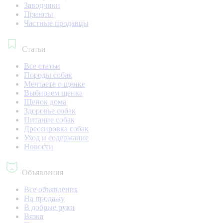
Заводчики
Приюты
Частные продавцы
Статьи
Все статьи
Породы собак
Мечтаете о щенке
Выбираем щенка
Щенок дома
Здоровье собак
Питание собак
Дрессировка собак
Уход и содержание
Новости
Объявления
Все объявления
На продажу
В добрые руки
Вязка