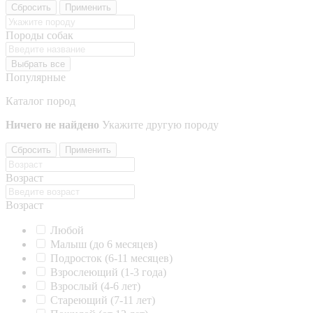
Сбросить
Применить
Породы собак
Выбрать все
Популярные
Каталог пород
Ничего не найдено
Укажите другую породу
Сбросить
Применить
Возраст
Возраст
Любой
Малыш (до 6 месяцев)
Подросток (6-11 месяцев)
Взрослеющий (1-3 года)
Взрослый (4-6 лет)
Стареющий (7-11 лет)