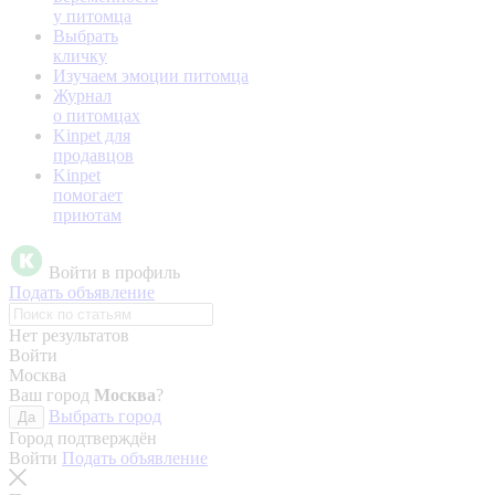
у питомца
Выбрать
кличку
Изучаем эмоции питомца
Журнал
о питомцах
Kinpet для
продавцов
Kinpet
помогает
приютам
Войти в профиль
Подать объявление
Нет результатов
Войти
Москва
Ваш город
Москва
?
Выбрать город
Да
Город подтверждён
Войти
Подать объявление