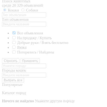
Поиск животных
среди 20 329 объявлений
Кошки
Собаки
Тип объявления
Все объявления
На продажу / Купить
Добрые руки / Взять бесплатно
Вязка
Потерялись / Найдены
Сбросить
Применить
Породы кошек
Выбрать все
Популярные
Каталог пород
Ничего не найдено
Укажите другую породу