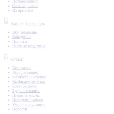
Потерявшиеся
От заводчиков
Из приютов
Каталог продавцов
Все продавцы
Заводчики
Приюты
Частные продавцы
Статьи
Все статьи
Породы кошек
Мечтаете о котенке
Выбираем котенка
Котенок дома
Здоровье кошек
Питание кошек
Поведение кошек
Уход и содержание
Новости