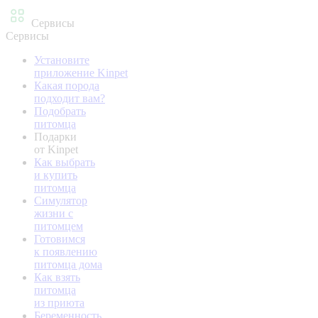
Сервисы
Сервисы
Установите
приложение Kinpet
Какая порода
подходит вам?
Подобрать
питомца
Подарки
от Kinpet
Как выбрать
и купить
питомца
Симулятор
жизни с
питомцем
Готовимся
к появлению
питомца дома
Как взять
питомца
из приюта
Беременность