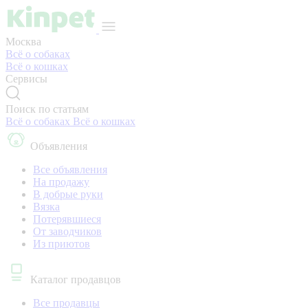
Москва
Всё о собаках
Всё о кошках
Сервисы
Поиск по статьям
Всё о собаках
Всё о кошках
Объявления
Все объявления
На продажу
В добрые руки
Вязка
Потерявшиеся
От заводчиков
Из приютов
Каталог продавцов
Все продавцы