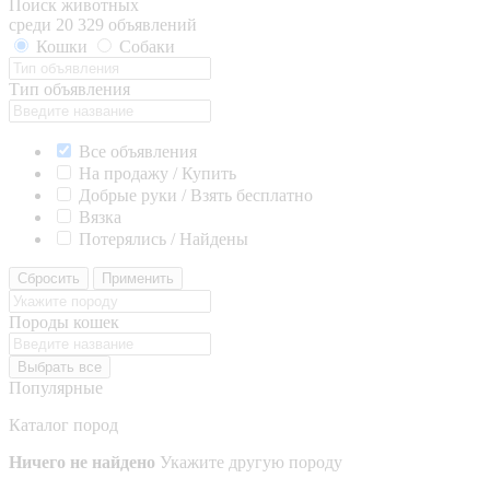
Поиск животных
среди 20 329 объявлений
Кошки
Собаки
Тип объявления
Все объявления
На продажу / Купить
Добрые руки / Взять бесплатно
Вязка
Потерялись / Найдены
Сбросить
Применить
Породы кошек
Выбрать все
Популярные
Каталог пород
Ничего не найдено
Укажите другую породу