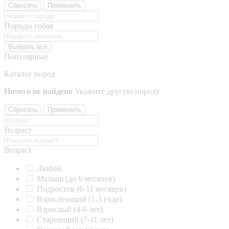
Сбросить
Применить
Породы собак
Выбрать все
Популярные
Каталог пород
Ничего не найдено
Укажите другую породу
Сбросить
Применить
Возраст
Возраст
Любой
Малыш (до 6 месяцев)
Подросток (6-11 месяцев)
Взрослеющий (1-3 года)
Взрослый (4-6 лет)
Стареющий (7-11 лет)