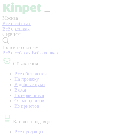
Москва
Всё о собаках
Всё о кошках
Сервисы
Поиск по статьям
Всё о собаках
Всё о кошках
Объявления
Все объявления
На продажу
В добрые руки
Вязка
Потерявшиеся
От заводчиков
Из приютов
Каталог продавцов
Все продавцы