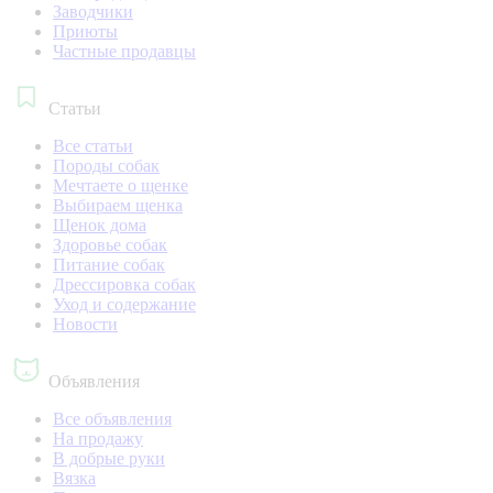
Заводчики
Приюты
Частные продавцы
Статьи
Все статьи
Породы собак
Мечтаете о щенке
Выбираем щенка
Щенок дома
Здоровье собак
Питание собак
Дрессировка собак
Уход и содержание
Новости
Объявления
Все объявления
На продажу
В добрые руки
Вязка