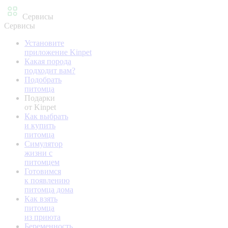
Сервисы
Сервисы
Установите
приложение Kinpet
Какая порода
подходит вам?
Подобрать
питомца
Подарки
от Kinpet
Как выбрать
и купить
питомца
Симулятор
жизни с
питомцем
Готовимся
к появлению
питомца дома
Как взять
питомца
из приюта
Беременность