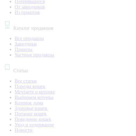
Потерявшиеся
От заводчиков
Из приютов
Каталог продавцов
Все продавцы
Заводчики
Приюты
Частные продавцы
Статьи
Все статьи
Породы кошек
Мечтаете о котенке
Выбираем котенка
Котенок дома
Здоровье кошек
Питание кошек
Поведение кошек
Уход и содержание
Новости