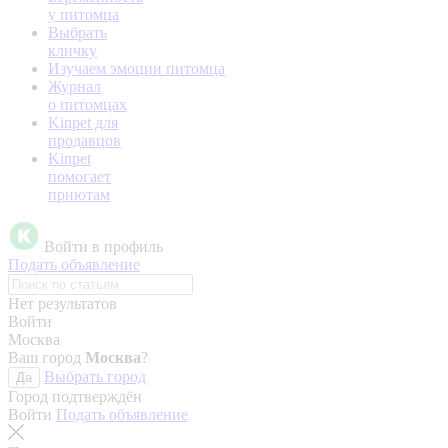
у питомца
Выбрать
кличку
Изучаем эмоции питомца
Журнал
о питомцах
Kinpet для
продавцов
Kinpet
помогает
приютам
Войти в профиль
Подать объявление
Нет результатов
Войти
Москва
Ваш город
Москва
?
Выбрать город
Да
Город подтверждён
Войти
Подать объявление