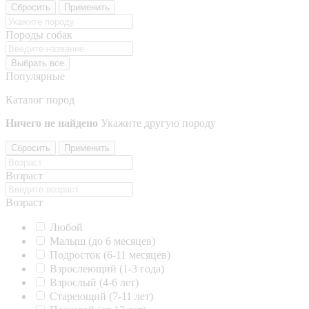
Сбросить
Применить
Породы собак
Выбрать все
Популярные
Каталог пород
Ничего не найдено
Укажите другую породу
Сбросить
Применить
Возраст
Возраст
Любой
Малыш (до 6 месяцев)
Подросток (6-11 месяцев)
Взрослеющий (1-3 года)
Взрослый (4-6 лет)
Стареющий (7-11 лет)