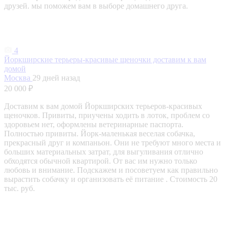
друзей. мы поможем вам в выборе домашнего друга.
4
Йоркширские терьеры-красивые щеночки доставим к вам
домой
Москва
29 дней назад
20 000 ₽
Доставим к вам домой Йоркширских терьеров-красивых
щеночков. Привиты, приучены ходить в лоток, проблем со
здоровьем нет, оформлены ветеринарные паспорта.
Полностью привиты. Йорк-маленькая веселая собачка,
прекрасный друг и компаньон. Они не требуют много места и
больших материальных затрат, для выгуливания отлично
обходятся обычной квартирой. От вас им нужно только
любовь и внимание. Подскажем и посоветуем как правильно
вырастить собачку и организовать её питание . Стоимость 20
тыс. руб.