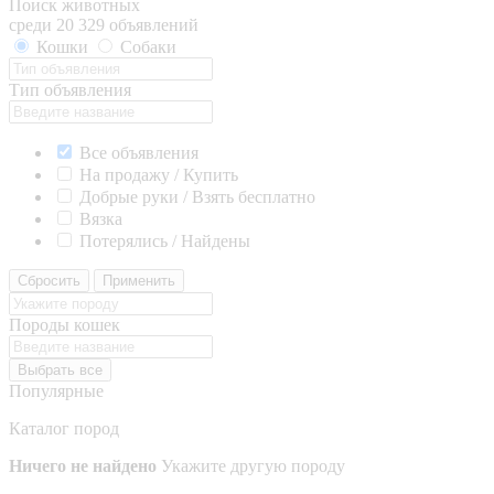
Поиск животных
среди 20 329 объявлений
Кошки
Собаки
Тип объявления
Все объявления
На продажу / Купить
Добрые руки / Взять бесплатно
Вязка
Потерялись / Найдены
Сбросить
Применить
Породы кошек
Выбрать все
Популярные
Каталог пород
Ничего не найдено
Укажите другую породу