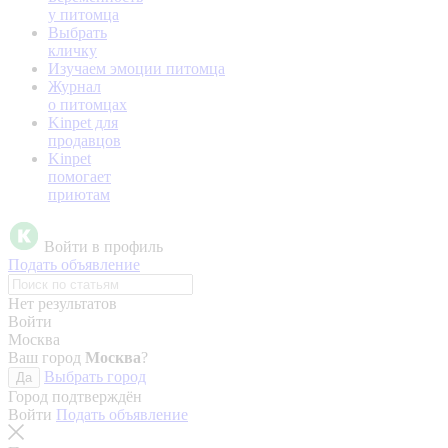
у питомца
Выбрать
кличку
Изучаем эмоции питомца
Журнал
о питомцах
Kinpet для
продавцов
Kinpet
помогает
приютам
Войти в профиль
Подать объявление
Нет результатов
Войти
Москва
Ваш город
Москва
?
Выбрать город
Да
Город подтверждён
Войти
Подать объявление