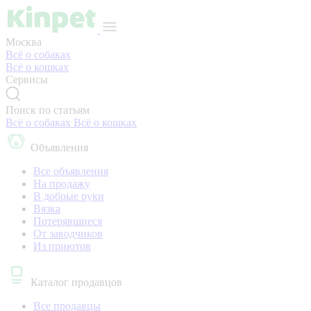
Москва
Всё о собаках
Всё о кошках
Сервисы
Поиск по статьям
Всё о собаках
Всё о кошках
Объявления
Все объявления
На продажу
В добрые руки
Вязка
Потерявшиеся
От заводчиков
Из приютов
Каталог продавцов
Все продавцы