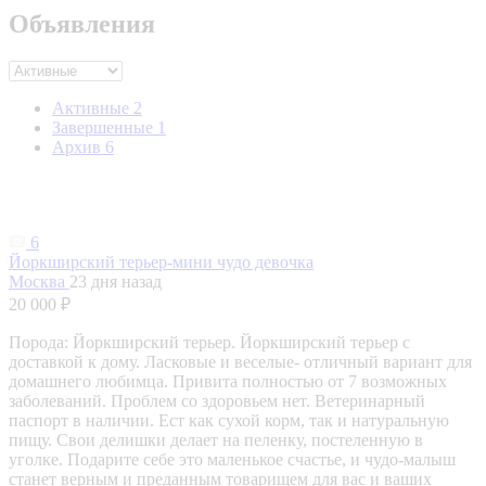
Объявления
Активные
2
Завершенные
1
Архив
6
6
Йоркширский терьер-мини чудо девочка
Москва
23 дня назад
20 000 ₽
Порода: Йоркширский терьер. Йоркширский терьер с
доставкой к дому. Ласковые и веселые- отличный вариант для
домашнего любимца. Привита полностью от 7 возможных
заболеваний. Проблем со здоровьем нет. Ветеринарный
паспорт в наличии. Ест как сухой корм, так и натуральную
пищу. Свои делишки делает на пеленку, постеленную в
уголке. Подарите себе это маленькое счастье, и чудо-малыш
станет верным и преданным товарищем для вас и ваших