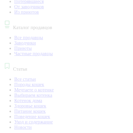
Потерявшиеся
От заводчиков
Из приютов
Каталог продавцов
Все продавцы
Заводчики
Приюты
Частные продавцы
Статьи
Все статьи
Породы кошек
Мечтаете о котенке
Выбираем котенка
Котенок дома
Здоровье кошек
Питание кошек
Поведение кошек
Уход и содержание
Новости