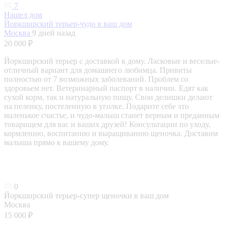
7
Нашел дом
Йоркширский терьер-чудо в ваш дом
Москва
9 дней назад
20 000 ₽
Йоркширский терьер с доставкой к дому. Ласковые и веселые-
отличный вариант для домашнего любимца. Привиты
полностью от 7 возможных заболеваний. Проблем со
здоровьем нет. Ветеринарный паспорт в наличии. Едят как
сухой корм, так и натуральную пищу. Свои делишки делают
на пеленку, постеленную в уголке. Подарите себе это
маленькое счастье, и чудо-малыш станет верным и преданным
товарищем для вас и ваших друзей! Консультации по уходу,
кормлению, воспитанию и выращиванию щеночка. Доставим
малыша прямо к вашему дому.
0
Йоркширский терьер-супер щеночки в ваш дом
Москва
15 000 ₽