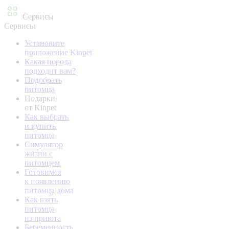
Сервисы
Сервисы
Установите
приложение Kinpet
Какая порода
подходит вам?
Подобрать
питомца
Подарки
от Kinpet
Как выбрать
и купить
питомца
Симулятор
жизни с
питомцем
Готовимся
к появлению
питомца дома
Как взять
питомца
из приюта
Беременность