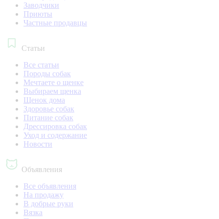
Заводчики
Приюты
Частные продавцы
Статьи
Все статьи
Породы собак
Мечтаете о щенке
Выбираем щенка
Щенок дома
Здоровье собак
Питание собак
Дрессировка собак
Уход и содержание
Новости
Объявления
Все объявления
На продажу
В добрые руки
Вязка