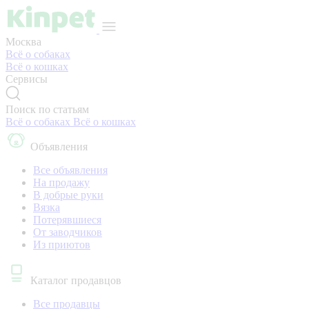
Москва
Всё о собаках
Всё о кошках
Сервисы
Поиск по статьям
Всё о собаках
Всё о кошках
Объявления
Все объявления
На продажу
В добрые руки
Вязка
Потерявшиеся
От заводчиков
Из приютов
Каталог продавцов
Все продавцы