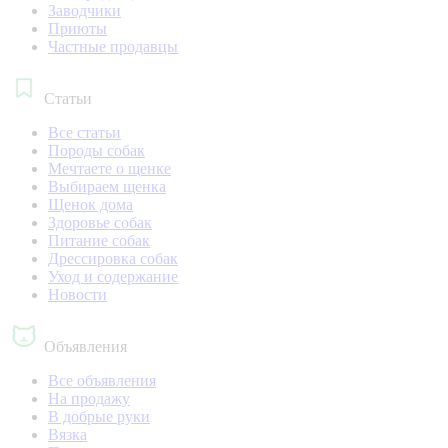
Заводчики
Приюты
Частные продавцы
Статьи
Все статьи
Породы собак
Мечтаете о щенке
Выбираем щенка
Щенок дома
Здоровье собак
Питание собак
Дрессировка собак
Уход и содержание
Новости
Объявления
Все объявления
На продажу
В добрые руки
Вязка