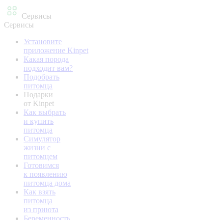
Сервисы
Сервисы
Установите
приложение Kinpet
Какая порода
подходит вам?
Подобрать
питомца
Подарки
от Kinpet
Как выбрать
и купить
питомца
Симулятор
жизни с
питомцем
Готовимся
к появлению
питомца дома
Как взять
питомца
из приюта
Беременность