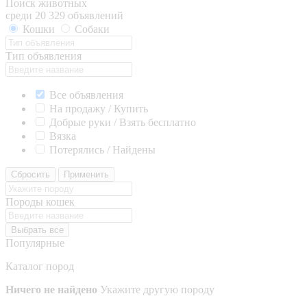
Поиск животных
среди 20 329 объявлений
Кошки
Собаки
Тип объявления
Все объявления
На продажу / Купить
Добрые руки / Взять бесплатно
Вязка
Потерялись / Найдены
Сбросить
Применить
Породы кошек
Выбрать все
Популярные
Каталог пород
Ничего не найдено
Укажите другую породу