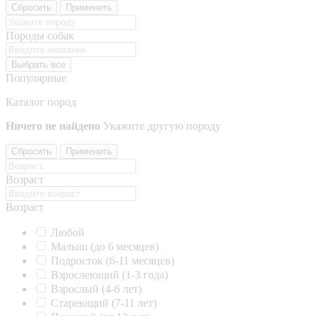
Сбросить
Применить
Породы собак
Выбрать все
Популярные
Каталог пород
Ничего не найдено
Укажите другую породу
Сбросить
Применить
Возраст
Возраст
Любой
Малыш (до 6 месяцев)
Подросток (6-11 месяцев)
Взрослеющий (1-3 года)
Взрослый (4-6 лет)
Стареющий (7-11 лет)