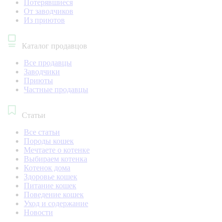
Потерявшиеся
От заводчиков
Из приютов
Каталог продавцов
Все продавцы
Заводчики
Приюты
Частные продавцы
Статьи
Все статьи
Породы кошек
Мечтаете о котенке
Выбираем котенка
Котенок дома
Здоровье кошек
Питание кошек
Поведение кошек
Уход и содержание
Новости