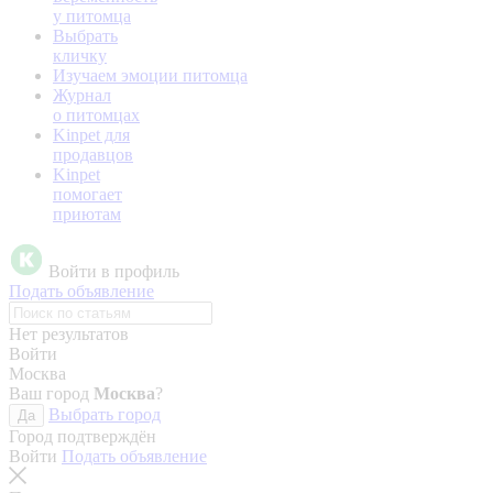
у питомца
Выбрать
кличку
Изучаем эмоции питомца
Журнал
о питомцах
Kinpet для
продавцов
Kinpet
помогает
приютам
Войти в профиль
Подать объявление
Нет результатов
Войти
Москва
Ваш город
Москва
?
Выбрать город
Да
Город подтверждён
Войти
Подать объявление