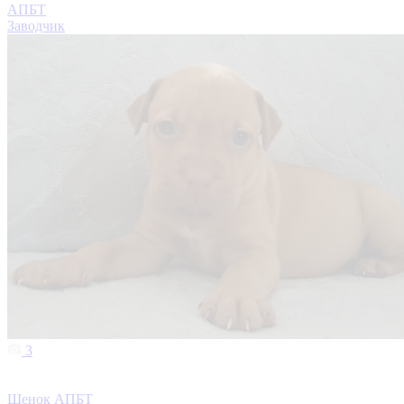
АПБТ
Заводчик
3
Щенок АПБТ