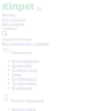
Москва
Всё о собаках
Всё о кошках
Сервисы
Поиск по статьям
Всё о собаках
Всё о кошках
Объявления
Все объявления
На продажу
В добрые руки
Вязка
Потерявшиеся
От заводчиков
Из приютов
Каталог продавцов
Все продавцы