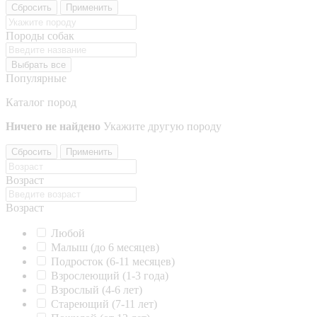
Сбросить
Применить
Породы собак
Выбрать все
Популярные
Каталог пород
Ничего не найдено
Укажите другую породу
Сбросить
Применить
Возраст
Возраст
Любой
Малыш (до 6 месяцев)
Подросток (6-11 месяцев)
Взрослеющий (1-3 года)
Взрослый (4-6 лет)
Стареющий (7-11 лет)