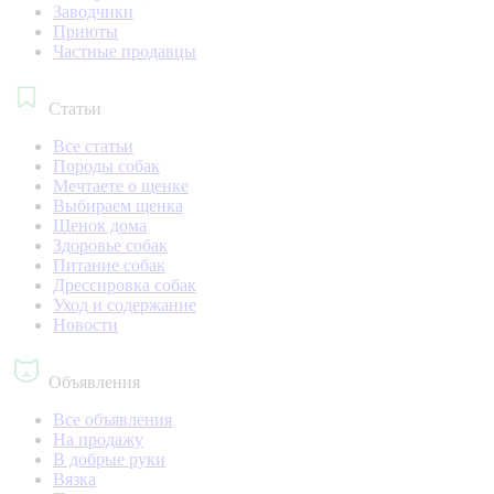
Заводчики
Приюты
Частные продавцы
Статьи
Все статьи
Породы собак
Мечтаете о щенке
Выбираем щенка
Щенок дома
Здоровье собак
Питание собак
Дрессировка собак
Уход и содержание
Новости
Объявления
Все объявления
На продажу
В добрые руки
Вязка