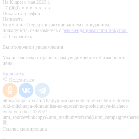
На Kinpet c мая 2026 г.
+7 (900) ⚬⚬⚬ ⚬⚬ ⚬⚬
Показать телефон
Написать
Внимание:
Перед контактированием с продавцом,
пожалуйста, ознакомьтесь с
рекомендациями при покупке.
Сохранить
Вы отключили уведомления
Мы не сможем отправить вам уведомление об изменении
цены
Включить
Поделиться
https://kinpet.ru/card/chaplygin/sobaki/otdam-devochku-v-dobrye-
ruki-otlichnaya-okhrannitsa-ne-agressivna-poslushnaya-kushaet-
lyubuyu-edu-120693/?
utm_source=linkcopy&utm_medium=referral&utm_campaign=sharec
Ссылка скопирована