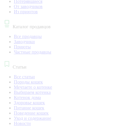
Потерявшиеся
От заводчиков
Из приютов
Каталог продавцов
Все продавцы
Заводчики
Приюты
Частные продавцы
Статьи
Все статьи
Породы кошек
Мечтаете о котенке
Выбираем котенка
Котенок дома
Здоровье кошек
Питание кошек
Поведение кошек
Уход и содержание
Новости