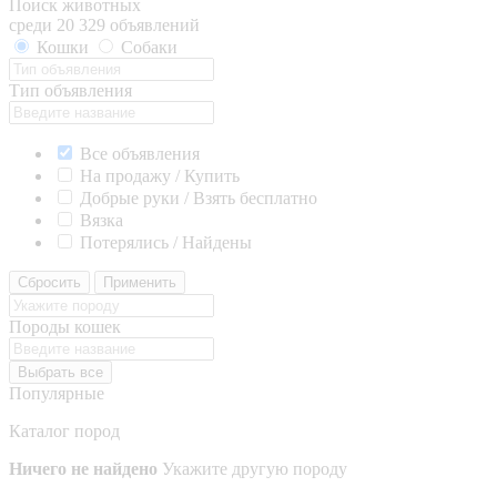
Поиск животных
среди 20 329 объявлений
Кошки
Собаки
Тип объявления
Все объявления
На продажу / Купить
Добрые руки / Взять бесплатно
Вязка
Потерялись / Найдены
Сбросить
Применить
Породы кошек
Выбрать все
Популярные
Каталог пород
Ничего не найдено
Укажите другую породу