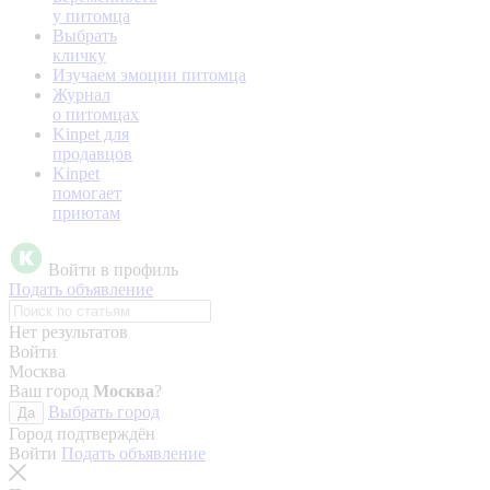
у питомца
Выбрать
кличку
Изучаем эмоции питомца
Журнал
о питомцах
Kinpet для
продавцов
Kinpet
помогает
приютам
Войти в профиль
Подать объявление
Нет результатов
Войти
Москва
Ваш город
Москва
?
Выбрать город
Да
Город подтверждён
Войти
Подать объявление