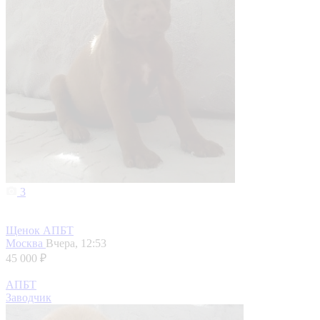
3
Щенок АПБТ
Москва
Вчера, 12:53
45 000 ₽
АПБТ
Заводчик