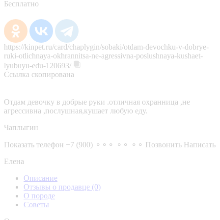
Бесплатно
https://kinpet.ru/card/chaplygin/sobaki/otdam-devochku-v-dobrye-
ruki-otlichnaya-okhrannitsa-ne-agressivna-poslushnaya-kushaet-
lyubuyu-edu-120693/
Ссылка скопирована
Отдам девочку в добрые руки .отличная охранница ,не
агрессивна ,послушная,кушает любую еду.
Чаплыгин
Показать телефон
+7 (900) ⚬⚬⚬ ⚬⚬ ⚬⚬
Позвонить
Написать
Елена
Описание
Отзывы о продавце
(0)
О породе
Советы