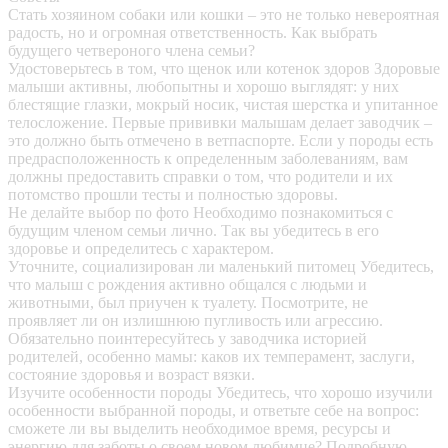
Стать хозяином собаки или кошки – это не только невероятная
радость, но и огромная ответственность. Как выбрать
будущего четвероного члена семьи?
Удостоверьтесь в том, что щенок или котенок здоров
Здоровые
малыши активны, любопытны и хорошо выглядят: у них
блестящие глазки, мокрый носик, чистая шерстка и упитанное
телосложение. Первые прививки малышам делает заводчик –
это должно быть отмечено в ветпаспорте. Если у породы есть
предрасположенность к определенным заболеваниям, вам
должны предоставить справки о том, что родители и их
потомство прошли тесты и полностью здоровы.
Не делайте выбор по фото
Необходимо познакомиться с
будущим членом семьи лично. Так вы убедитесь в его
здоровье и определитесь с характером.
Уточните, социализирован ли маленький питомец
Убедитесь,
что малыш с рождения активно общался с людьми и
животными, был приучен к туалету. Посмотрите, не
проявляет ли он излишнюю пугливость или агрессию.
Обязательно поинтересуйтесь у заводчика историей
родителей, особенно мамы: каков их темперамент, заслуги,
состояние здоровья и возраст вязки.
Изучите особенности породы
Убедитесь, что хорошо изучили
особенности выбранной породы, и ответьте себе на вопрос:
сможете ли вы выделить необходимое время, ресурсы и
энергию для заботы о своем новом любимце? Подробную