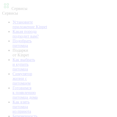
Сервисы
Сервисы
Установите
приложение Kinpet
Какая порода
подходит вам?
Подобрать
питомца
Подарки
от Kinpet
Как выбрать
и купить
питомца
Симулятор
жизни с
питомцем
Готовимся
к появлению
питомца дома
Как взять
питомца
из приюта
Беременность