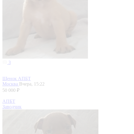
3
Щенок АПБТ
Москва
Вчера, 15:22
50 000 ₽
АПБТ
Заводчик