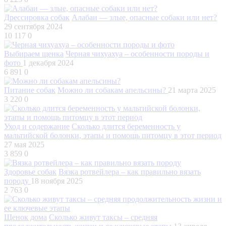
Дрессировка собак
Алабаи — злые, опасные собаки или нет?
29 сентября 2024
10 117
0
Выбираем щенка
Черная чихуахуа – особенности породы и
фото
1 декабря 2024
6 891
0
Питание собак
Можно ли собакам апельсины?
21 марта 2025
3 220
0
Уход и содержание
Сколько длится беременность у
мальтийской болонки, этапы и помощь питомцу в этот период
27 мая 2025
3 859
0
Здоровье собак
Вязка ротвейлера – как правильно вязать
породу
18 ноября 2025
2 763
0
Щенок дома
Сколько живут таксы – средняя