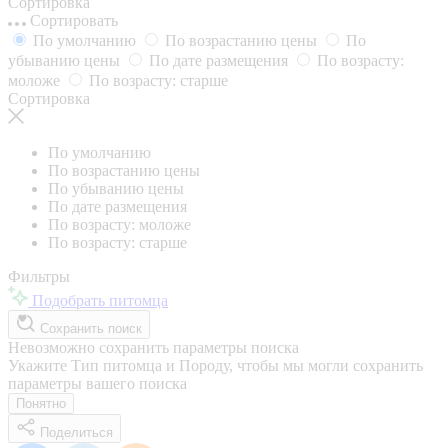
Сортировка
Сортировать
По умолчанию
По возрастанию цены
По
убыванию цены
По дате размещения
По возрасту:
моложе
По возрасту: старше
Сортировка
По умолчанию
По возрастанию цены
По убыванию цены
По дате размещения
По возрасту: моложе
По возрасту: старше
Фильтры
Подобрать питомца
Сохранить поиск
Невозможно сохранить параметры поиска
Укажите Тип питомца и Породу, чтобы мы могли сохранить
параметры вашего поиска
Понятно
Поделиться