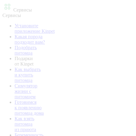
Сервисы
Сервисы
Установите
приложение Kinpet
Какая порода
подходит вам?
Подобрать
питомца
Подарки
от Kinpet
Как выбрать
и купить
питомца
Симулятор
жизни с
питомцем
Готовимся
к появлению
питомца дома
Как взять
питомца
из приюта
Беременность