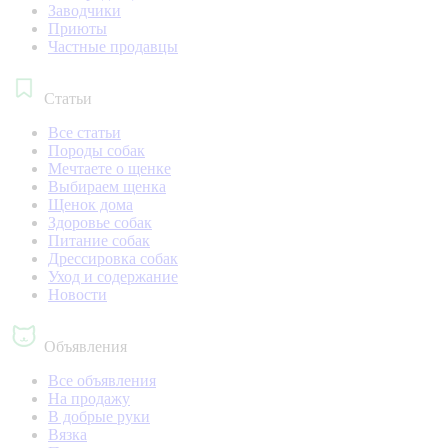
Заводчики
Приюты
Частные продавцы
Статьи
Все статьи
Породы собак
Мечтаете о щенке
Выбираем щенка
Щенок дома
Здоровье собак
Питание собак
Дрессировка собак
Уход и содержание
Новости
Объявления
Все объявления
На продажу
В добрые руки
Вязка