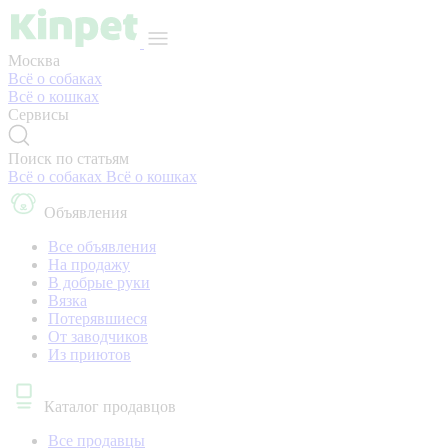
Москва
Всё о собаках
Всё о кошках
Сервисы
Поиск по статьям
Всё о собаках
Всё о кошках
Объявления
Все объявления
На продажу
В добрые руки
Вязка
Потерявшиеся
От заводчиков
Из приютов
Каталог продавцов
Все продавцы