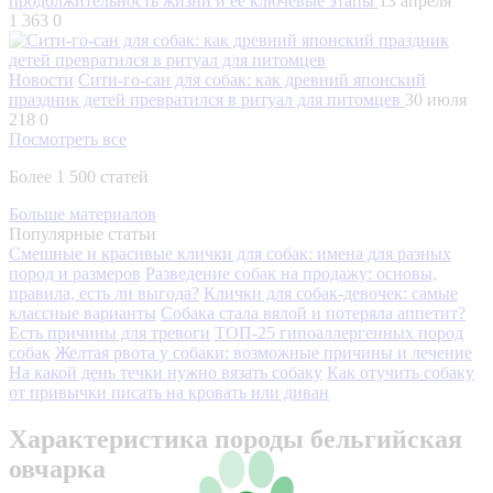
продолжительность жизни и ее ключевые этапы
13 апреля
1 363
0
Новости
Сити-го-сан для собак: как древний японский
праздник детей превратился в ритуал для питомцев
30 июля
218
0
Посмотреть все
Более 1 500 статей
Больше материалов
Популярные статьи
Смешные и красивые клички для собак: имена для разных
пород и размеров
Разведение собак на продажу: основы,
правила, есть ли выгода?
Клички для собак-девочек: самые
классные варианты
Собака стала вялой и потеряла аппетит?
Есть причины для тревоги
ТОП-25 гипоаллергенных пород
собак
Желтая рвота у собаки: возможные причины и лечение
На какой день течки нужно вязать собаку
Как отучить собаку
от привычки писать на кровать или диван
Характеристика породы бельгийская
овчарка