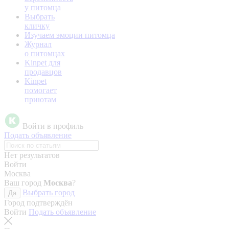
у питомца
Выбрать
кличку
Изучаем эмоции питомца
Журнал
о питомцах
Kinpet для
продавцов
Kinpet
помогает
приютам
Войти в профиль
Подать объявление
Нет результатов
Войти
Москва
Ваш город
Москва
?
Выбрать город
Да
Город подтверждён
Войти
Подать объявление