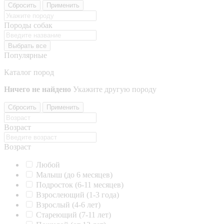
Сбросить
Применить
Породы собак
Выбрать все
Популярные
Каталог пород
Ничего не найдено
Укажите другую породу
Сбросить
Применить
Возраст
Возраст
Любой
Малыш (до 6 месяцев)
Подросток (6-11 месяцев)
Взрослеющий (1-3 года)
Взрослый (4-6 лет)
Стареющий (7-11 лет)