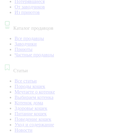
Потерявшиеся
От заводчиков
Из приютов
Каталог продавцов
Все продавцы
Заводчики
Приюты
Частные продавцы
Статьи
Все статьи
Породы кошек
Мечтаете о котенке
Выбираем котенка
Котенок дома
Здоровье кошек
Питание кошек
Поведение кошек
Уход и содержание
Новости