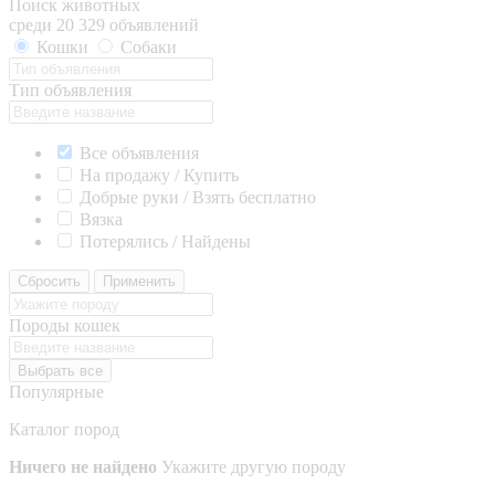
Поиск животных
среди 20 329 объявлений
Кошки
Собаки
Тип объявления
Все объявления
На продажу / Купить
Добрые руки / Взять бесплатно
Вязка
Потерялись / Найдены
Сбросить
Применить
Породы кошек
Выбрать все
Популярные
Каталог пород
Ничего не найдено
Укажите другую породу