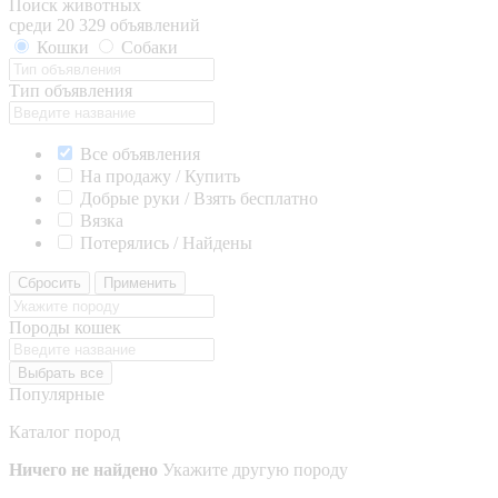
Поиск животных
среди 20 329 объявлений
Кошки
Собаки
Тип объявления
Все объявления
На продажу / Купить
Добрые руки / Взять бесплатно
Вязка
Потерялись / Найдены
Сбросить
Применить
Породы кошек
Выбрать все
Популярные
Каталог пород
Ничего не найдено
Укажите другую породу