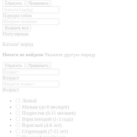
Сбросить
Применить
Породы собак
Выбрать все
Популярные
Каталог пород
Ничего не найдено
Укажите другую породу
Сбросить
Применить
Возраст
Возраст
Любой
Малыш (до 6 месяцев)
Подросток (6-11 месяцев)
Взрослеющий (1-3 года)
Взрослый (4-6 лет)
Стареющий (7-11 лет)