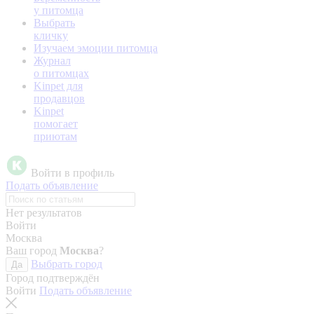
у питомца
Выбрать
кличку
Изучаем эмоции питомца
Журнал
о питомцах
Kinpet для
продавцов
Kinpet
помогает
приютам
Войти в профиль
Подать объявление
Нет результатов
Войти
Москва
Ваш город
Москва
?
Выбрать город
Да
Город подтверждён
Войти
Подать объявление