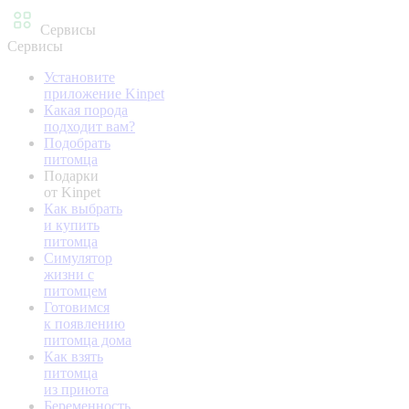
Сервисы
Сервисы
Установите
приложение Kinpet
Какая порода
подходит вам?
Подобрать
питомца
Подарки
от Kinpet
Как выбрать
и купить
питомца
Симулятор
жизни с
питомцем
Готовимся
к появлению
питомца дома
Как взять
питомца
из приюта
Беременность