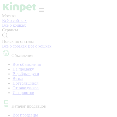
Москва
Всё о собаках
Всё о кошках
Сервисы
Поиск по статьям
Всё о собаках
Всё о кошках
Объявления
Все объявления
На продажу
В добрые руки
Вязка
Потерявшиеся
От заводчиков
Из приютов
Каталог продавцов
Все продавцы