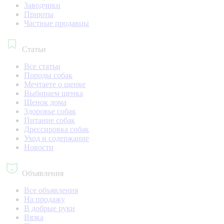
Заводчики
Приюты
Частные продавцы
Статьи
Все статьи
Породы собак
Мечтаете о щенке
Выбираем щенка
Щенок дома
Здоровье собак
Питание собак
Дрессировка собак
Уход и содержание
Новости
Объявления
Все объявления
На продажу
В добрые руки
Вязка