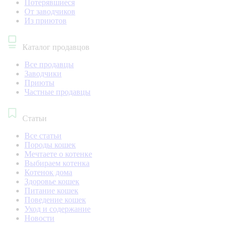
Потерявшиеся
От заводчиков
Из приютов
Каталог продавцов
Все продавцы
Заводчики
Приюты
Частные продавцы
Статьи
Все статьи
Породы кошек
Мечтаете о котенке
Выбираем котенка
Котенок дома
Здоровье кошек
Питание кошек
Поведение кошек
Уход и содержание
Новости