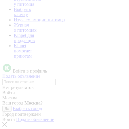
у питомца
Выбрать
кличку
Изучаем эмоции питомца
Журнал
о питомцах
Kinpet для
продавцов
Kinpet
помогает
приютам
Войти в профиль
Подать объявление
Нет результатов
Войти
Москва
Ваш город
Москва
?
Выбрать город
Да
Город подтверждён
Войти
Подать объявление