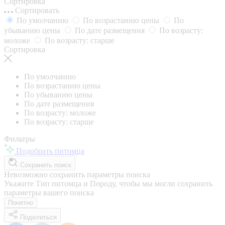
Сортировка
Сортировать
По умолчанию
По возрастанию цены
По
убыванию цены
По дате размещения
По возрасту:
моложе
По возрасту: старше
Сортировка
По умолчанию
По возрастанию цены
По убыванию цены
По дате размещения
По возрасту: моложе
По возрасту: старше
Фильтры
Подобрать питомца
Сохранить поиск
Невозможно сохранить параметры поиска
Укажите Тип питомца и Породу, чтобы мы могли сохранить
параметры вашего поиска
Понятно
Поделиться