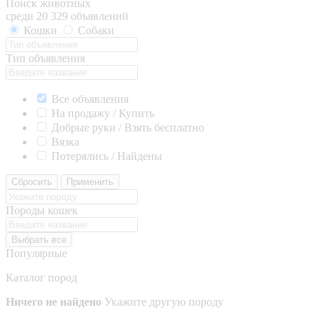
Поиск животных
среди 20 329 объявлений
Кошки
Собаки
Тип объявления
Все объявления
На продажу / Купить
Добрые руки / Взять бесплатно
Вязка
Потерялись / Найдены
Сбросить
Применить
Породы кошек
Выбрать все
Популярные
Каталог пород
Ничего не найдено
Укажите другую породу