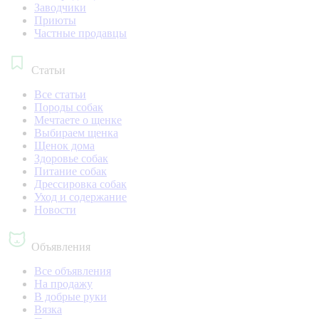
Заводчики
Приюты
Частные продавцы
Статьи
Все статьи
Породы собак
Мечтаете о щенке
Выбираем щенка
Щенок дома
Здоровье собак
Питание собак
Дрессировка собак
Уход и содержание
Новости
Объявления
Все объявления
На продажу
В добрые руки
Вязка