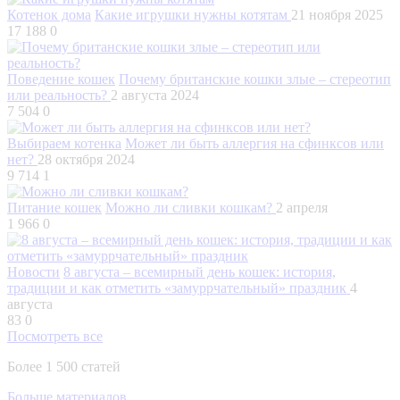
Котенок дома
Какие игрушки нужны котятам
21 ноября 2025
17 188
0
Поведение кошек
Почему британские кошки злые – стереотип
или реальность?
2 августа 2024
7 504
0
Выбираем котенка
Может ли быть аллергия на сфинксов или
нет?
28 октября 2024
9 714
1
Питание кошек
Можно ли сливки кошкам?
2 апреля
1 966
0
Новости
8 августа – всемирный день кошек: история,
традиции и как отметить «замуррчательный» праздник
4
августа
83
0
Посмотреть все
Более 1 500 статей
Больше материалов