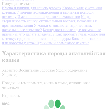
Популярные статьи
Имена и клички для кошек-девочек
Кровь в кале у кота или
котенка: 7 причин возникновения и варианты помощи
питомцу
Имена и клички для котов-мальчиков
Когда
стерилизовать кошку: оптимальный возраст, показания и
противопоказания
У кошки отнимаются задние лапы:
насколько все серьезно?
Кошку рвет после еды: возможные
причины, что делать владельцу
Как промыть глаза кошке или
котенку: средства и описание процедуры
Болячки, язвочки
или коросты у кота? Причины и возможное лечение
Характеристика породы анатолийская
кошка
Характер
Воспитание
Здоровье
Уход и содержание
Характер
Повадки и темперамент, жизнь в семье, отношения с
человеком
Игривость
80%