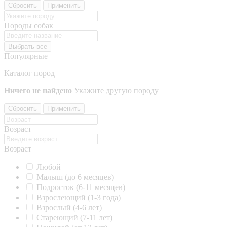
Сбросить
Применить
Породы собак
Выбрать все
Популярные
Каталог пород
Ничего не найдено
Укажите другую породу
Сбросить
Применить
Возраст
Возраст
Любой
Малыш (до 6 месяцев)
Подросток (6-11 месяцев)
Взрослеющий (1-3 года)
Взрослый (4-6 лет)
Стареющий (7-11 лет)