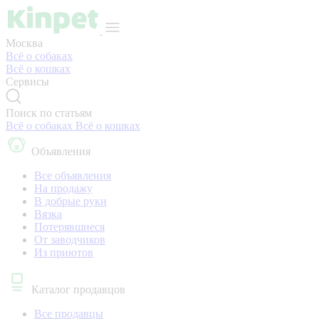
Москва
Всё о собаках
Всё о кошках
Сервисы
Поиск по статьям
Всё о собаках
Всё о кошках
Объявления
Все объявления
На продажу
В добрые руки
Вязка
Потерявшиеся
От заводчиков
Из приютов
Каталог продавцов
Все продавцы