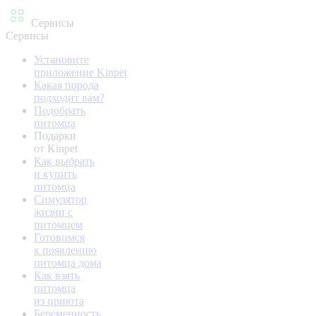
Сервисы
Сервисы
Установите
приложение Kinpet
Какая порода
подходит вам?
Подобрать
питомца
Подарки
от Kinpet
Как выбрать
и купить
питомца
Симулятор
жизни с
питомцем
Готовимся
к появлению
питомца дома
Как взять
питомца
из приюта
Беременность