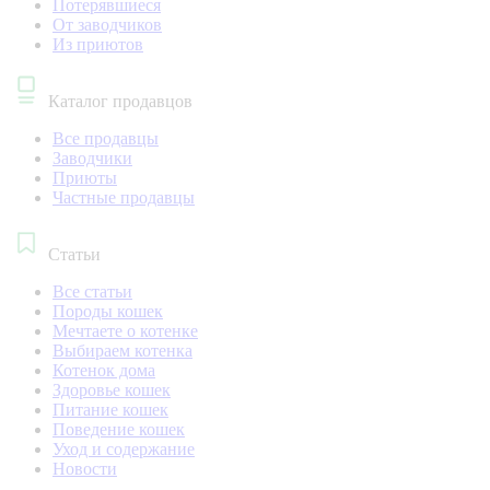
Потерявшиеся
От заводчиков
Из приютов
Каталог продавцов
Все продавцы
Заводчики
Приюты
Частные продавцы
Статьи
Все статьи
Породы кошек
Мечтаете о котенке
Выбираем котенка
Котенок дома
Здоровье кошек
Питание кошек
Поведение кошек
Уход и содержание
Новости