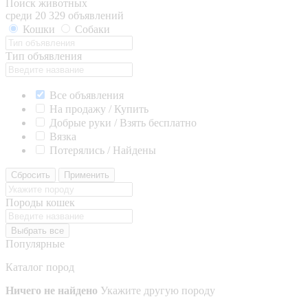
Поиск животных
среди 20 329 объявлений
Кошки
Собаки
Тип объявления
Все объявления
На продажу / Купить
Добрые руки / Взять бесплатно
Вязка
Потерялись / Найдены
Сбросить
Применить
Породы кошек
Выбрать все
Популярные
Каталог пород
Ничего не найдено
Укажите другую породу