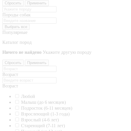
Сбросить
Применить
Породы собак
Выбрать все
Популярные
Каталог пород
Ничего не найдено
Укажите другую породу
Сбросить
Применить
Возраст
Возраст
Любой
Малыш (до 6 месяцев)
Подросток (6-11 месяцев)
Взрослеющий (1-3 года)
Взрослый (4-6 лет)
Стареющий (7-11 лет)