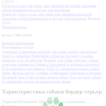
1 531
0
Новости
Сити-го-сан для собак: как древний японский
праздник детей превратился в ритуал для питомцев
30 июля
219
0
Посмотреть все
Более 1 500 статей
Больше материалов
Популярные статьи
Смешные и красивые клички для собак: имена для разных
пород и размеров
Разведение собак на продажу: основы,
правила, есть ли выгода?
Клички для собак-девочек: самые
классные варианты
Собака стала вялой и потеряла аппетит?
Есть причины для тревоги
ТОП-25 гипоаллергенных пород
собак
Желтая рвота у собаки: возможные причины и лечение
На какой день течки нужно вязать собаку
Как отучить собаку
от привычки писать на кровать или диван
Характеристика собаки бордер-терьер
Характер
Воспитание
Здоровье
Уход и содержание
Характер