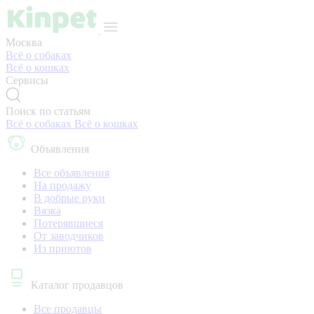
Москва
Всё о собаках
Всё о кошках
Сервисы
Поиск по статьям
Всё о собаках
Всё о кошках
Объявления
Все объявления
На продажу
В добрые руки
Вязка
Потерявшиеся
От заводчиков
Из приютов
Каталог продавцов
Все продавцы