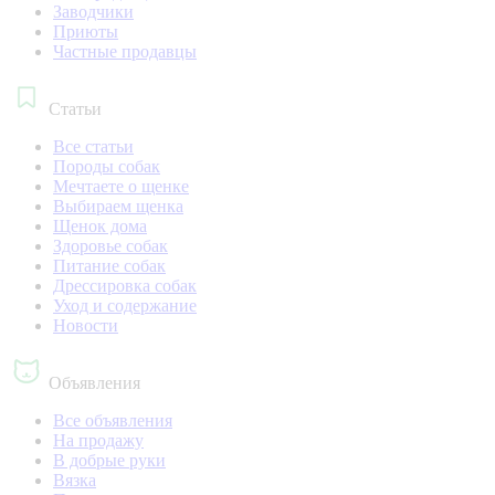
Заводчики
Приюты
Частные продавцы
Статьи
Все статьи
Породы собак
Мечтаете о щенке
Выбираем щенка
Щенок дома
Здоровье собак
Питание собак
Дрессировка собак
Уход и содержание
Новости
Объявления
Все объявления
На продажу
В добрые руки
Вязка