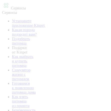
Сервисы
Сервисы
Установите
приложение Kinpet
Какая порода
подходит вам?
Подобрать
питомца
Подарки
от Kinpet
Как выбрать
и купить
питомца
Симулятор
жизни с
питомцем
Готовимся
к появлению
питомца дома
Как взять
питомца
из приюта
Беременность