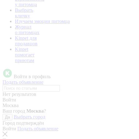
у питомца
Выбрать
кличку
Изучаем эмоции питомца
Журнал
о питомцах
Kinpet для
продавцов
Kinpet
помогает
приютам
Войти в профиль
Подать объявление
Нет результатов
Войти
Москва
Ваш город
Москва
?
Выбрать город
Да
Город подтверждён
Войти
Подать объявление