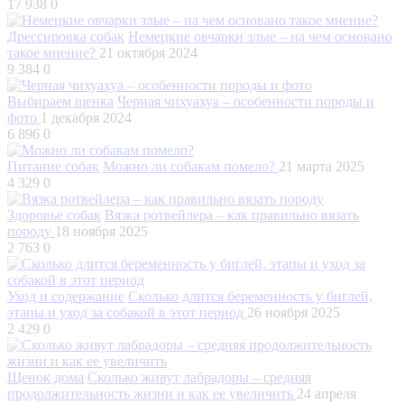
17 938
0
Дрессировка собак
Немецкие овчарки злые – на чем основано
такое мнение?
21 октября 2024
9 384
0
Выбираем щенка
Черная чихуахуа – особенности породы и
фото
1 декабря 2024
6 896
0
Питание собак
Можно ли собакам помело?
21 марта 2025
4 329
0
Здоровье собак
Вязка ротвейлера – как правильно вязать
породу
18 ноября 2025
2 763
0
Уход и содержание
Сколько длится беременность у биглей,
этапы и уход за собакой в этот период
26 ноября 2025
2 429
0
Щенок дома
Сколько живут лабрадоры – средняя
продолжительность жизни и как ее увеличить
24 апреля