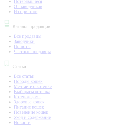
Потерявшиеся
От заводчиков
Из приютов
Каталог продавцов
Все продавцы
Заводчики
Приюты
Частные продавцы
Статьи
Все статьи
Породы кошек
Мечтаете о котенке
Выбираем котенка
Котенок дома
Здоровье кошек
Питание кошек
Поведение кошек
Уход и содержание
Новости