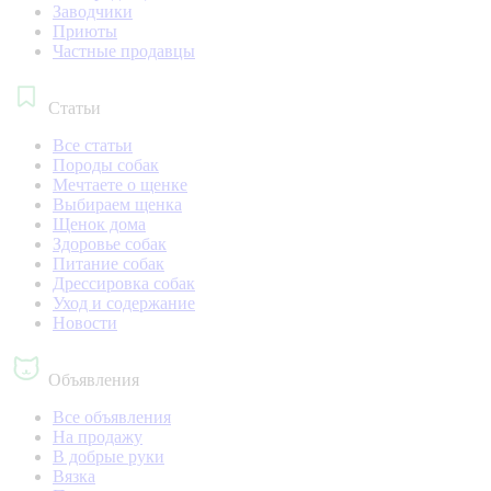
Заводчики
Приюты
Частные продавцы
Статьи
Все статьи
Породы собак
Мечтаете о щенке
Выбираем щенка
Щенок дома
Здоровье собак
Питание собак
Дрессировка собак
Уход и содержание
Новости
Объявления
Все объявления
На продажу
В добрые руки
Вязка