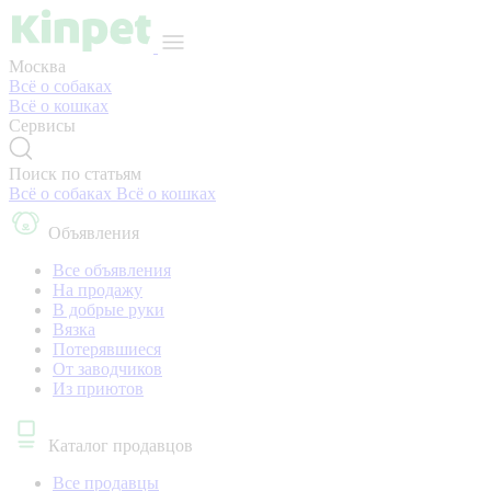
Москва
Всё о собаках
Всё о кошках
Сервисы
Поиск по статьям
Всё о собаках
Всё о кошках
Объявления
Все объявления
На продажу
В добрые руки
Вязка
Потерявшиеся
От заводчиков
Из приютов
Каталог продавцов
Все продавцы