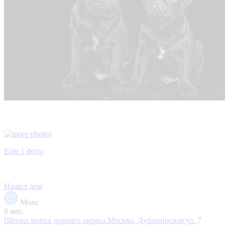
Еще 1 фото
Нашел дом
Мопс
8 мес.
Щенки мопса черного окраса
Москва, Дубининская ул.
7