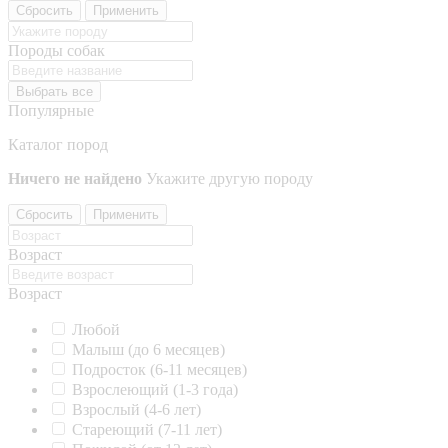
Сбросить
Применить
Породы собак
Выбрать все
Популярные
Каталог пород
Ничего не найдено
Укажите другую породу
Сбросить
Применить
Возраст
Возраст
Любой
Малыш (до 6 месяцев)
Подросток (6-11 месяцев)
Взрослеющий (1-3 года)
Взрослый (4-6 лет)
Стареющий (7-11 лет)