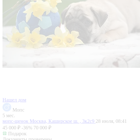
Нашел дом
Мопс
5 мес.
мопс-щенок
Москва, Каширское ш. , 3к2с9
28 июля, 08:41
45 000 ₽
-36%
70 000 ₽
Подарок
Документы проверены