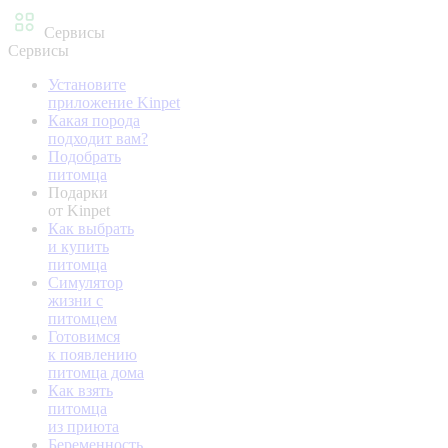
Сервисы
Сервисы
Установите
приложение Kinpet
Какая порода
подходит вам?
Подобрать
питомца
Подарки
от Kinpet
Как выбрать
и купить
питомца
Симулятор
жизни с
питомцем
Готовимся
к появлению
питомца дома
Как взять
питомца
из приюта
Беременность