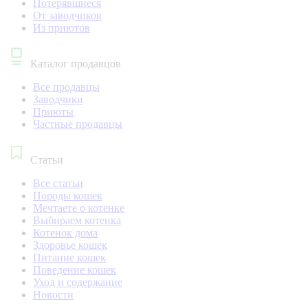
Потерявшиеся
От заводчиков
Из приютов
Каталог продавцов
Все продавцы
Заводчики
Приюты
Частные продавцы
Статьи
Все статьи
Породы кошек
Мечтаете о котенке
Выбираем котенка
Котенок дома
Здоровье кошек
Питание кошек
Поведение кошек
Уход и содержание
Новости