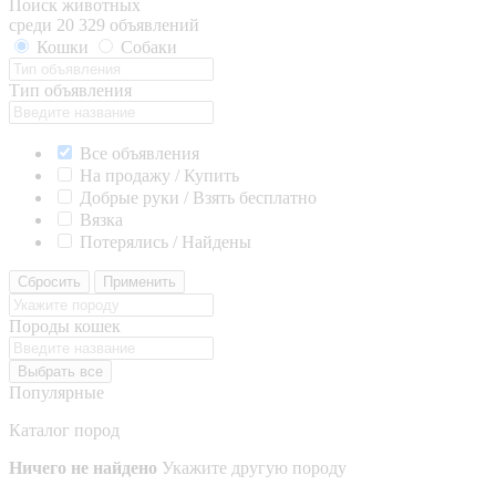
Поиск животных
среди 20 329 объявлений
Кошки
Собаки
Тип объявления
Все объявления
На продажу / Купить
Добрые руки / Взять бесплатно
Вязка
Потерялись / Найдены
Сбросить
Применить
Породы кошек
Выбрать все
Популярные
Каталог пород
Ничего не найдено
Укажите другую породу