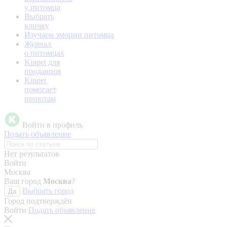
у питомца
Выбрать
кличку
Изучаем эмоции питомца
Журнал
о питомцах
Kinpet для
продавцов
Kinpet
помогает
приютам
Войти в профиль
Подать объявление
Нет результатов
Войти
Москва
Ваш город
Москва
?
Выбрать город
Да
Город подтверждён
Войти
Подать объявление