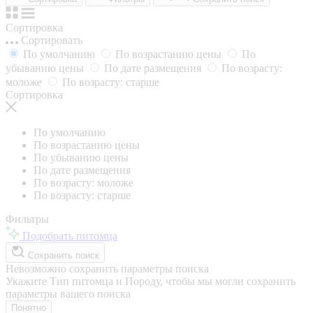
Сортировка
Сортировать
По умолчанию
По возрастанию цены
По
убыванию цены
По дате размещения
По возрасту:
моложе
По возрасту: старше
Сортировка
По умолчанию
По возрастанию цены
По убыванию цены
По дате размещения
По возрасту: моложе
По возрасту: старше
Фильтры
Подобрать питомца
Сохранить поиск
Невозможно сохранить параметры поиска
Укажите Тип питомца и Породу, чтобы мы могли сохранить
параметры вашего поиска
Понятно