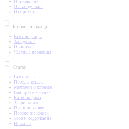
Потерявшиеся
От заводчиков
Из приютов
Каталог продавцов
Все продавцы
Заводчики
Приюты
Частные продавцы
Статьи
Все статьи
Породы кошек
Мечтаете о котенке
Выбираем котенка
Котенок дома
Здоровье кошек
Питание кошек
Поведение кошек
Уход и содержание
Новости