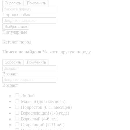
Сбросить
Применить
Породы собак
Выбрать все
Популярные
Каталог пород
Ничего не найдено
Укажите другую породу
Сбросить
Применить
Возраст
Возраст
Любой
Малыш (до 6 месяцев)
Подросток (6-11 месяцев)
Взрослеющий (1-3 года)
Взрослый (4-6 лет)
Стареющий (7-11 лет)