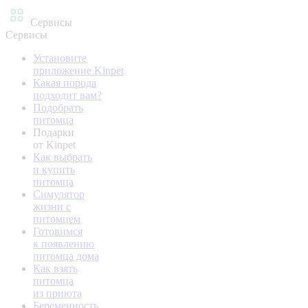
Сервисы
Сервисы
Установите
приложение Kinpet
Какая порода
подходит вам?
Подобрать
питомца
Подарки
от Kinpet
Как выбрать
и купить
питомца
Симулятор
жизни с
питомцем
Готовимся
к появлению
питомца дома
Как взять
питомца
из приюта
Беременность