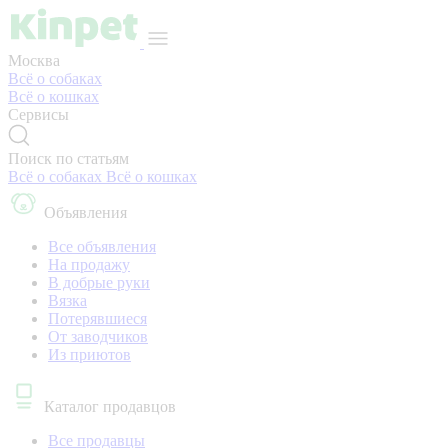
Москва
Всё о собаках
Всё о кошках
Сервисы
Поиск по статьям
Всё о собаках
Всё о кошках
Объявления
Все объявления
На продажу
В добрые руки
Вязка
Потерявшиеся
От заводчиков
Из приютов
Каталог продавцов
Все продавцы