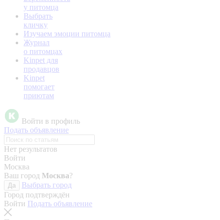
у питомца
Выбрать
кличку
Изучаем эмоции питомца
Журнал
о питомцах
Kinpet для
продавцов
Kinpet
помогает
приютам
Войти в профиль
Подать объявление
Нет результатов
Войти
Москва
Ваш город
Москва
?
Выбрать город
Да
Город подтверждён
Войти
Подать объявление