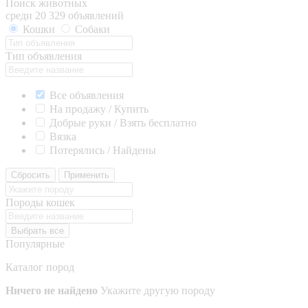
Поиск животных
среди 20 329 объявлений
Кошки
Собаки
Тип объявления
Все объявления
На продажу / Купить
Добрые руки / Взять бесплатно
Вязка
Потерялись / Найдены
Сбросить
Применить
Породы кошек
Выбрать все
Популярные
Каталог пород
Ничего не найдено
Укажите другую породу