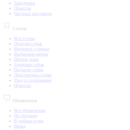
Заводчики
Приюты
Частные продавцы
Статьи
Все статьи
Породы собак
Мечтаете о щенке
Выбираем щенка
Щенок дома
Здоровье собак
Питание собак
Дрессировка собак
Уход и содержание
Новости
Объявления
Все объявления
На продажу
В добрые руки
Вязка