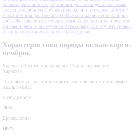
правила, есть ли выгода?
Клички для собак-девочек: самые
классные варианты
Собака стала вялой и потеряла аппетит?
Есть причины для тревоги
ТОП-25 гипоаллергенных пород
собак
Желтая рвота у собаки: возможные причины и лечение
На какой день течки нужно вязать собаку
Как отучить собаку
от привычки писать на кровать или диван
Характеристика породы вельш-корги-
пемброк
Характер
Воспитание
Здоровье
Уход и содержание
Характер
Отношения с людьми и животными, повадки и темперамент,
жизнь в семье
Возбудимость
20%
Дружелюбие
100%