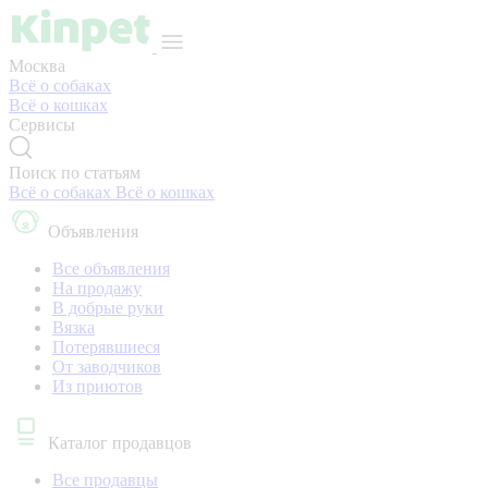
Москва
Всё о собаках
Всё о кошках
Сервисы
Поиск по статьям
Всё о собаках
Всё о кошках
Объявления
Все объявления
На продажу
В добрые руки
Вязка
Потерявшиеся
От заводчиков
Из приютов
Каталог продавцов
Все продавцы