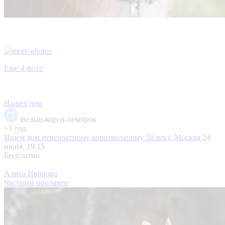
Еще 4 фото
Нашел дом
Вельш-корги-пемброк
~1 год
Ищем дом невероятному коротколапому Лёлику.
Москва
24
июня, 19:15
Бесплатно
Алиса Иванова
Частный продавец