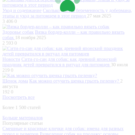
Уход и содержание
Сколько длится беременность у добермана,
этапы и уход за питомцем в этот период
27 мая 2025
3 406
0
Здоровье собак
Вязка бордер-колли – как правильно вязать
собак
18 ноября 2025
2 593
0
Новости
Сити-го-сан для собак: как древний японский
праздник детей превратился в ритуал для питомцев
30 июля
219
0
Щенок дома
Как можно отучить щенка грызть пеленку?
2
августа
192
0
Посмотреть все
Более 1 500 статей
Больше материалов
Популярные статьи
Смешные и красивые клички для собак: имена для разных
пород и размеров
Разведение собак на продажу: основы,