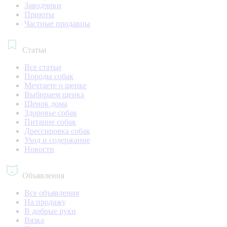
Заводчики
Приюты
Частные продавцы
Статьи
Все статьи
Породы собак
Мечтаете о щенке
Выбираем щенка
Щенок дома
Здоровье собак
Питание собак
Дрессировка собак
Уход и содержание
Новости
Объявления
Все объявления
На продажу
В добрые руки
Вязка