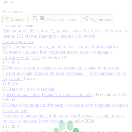
цены
Включить
Фильтры
Сохранить поиск
Поделиться
Статьи по теме
Щенок дома
282 статьи
Здоровье собак
281 статья
Мечтаете о
щенке
153 статьи
Выбираем щенка
119 статей
Посмотреть все
Мечтаете о щенке
Все виды зенненхундов: 4 породы с
описанием и фото
30 июля 2024
17 939
0
Питание собак
Можно ли киви собакам — возможные «за» и
«против»
9 марта
11 623
0
Дрессировка собак
Бывают ли злые мопсы?
29 сентября 2024
6 689
0
Выбираем щенка
Белый йоркширский терьер – особенности
породы и окраса, фото йорков
1 декабря 2024
10 839
0