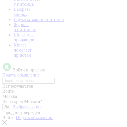
у питомца
Выбрать
кличку
Изучаем эмоции питомца
Журнал
о питомцах
Kinpet для
продавцов
Kinpet
помогает
приютам
Войти в профиль
Подать объявление
Нет результатов
Войти
Москва
Ваш город
Москва
?
Выбрать город
Да
Город подтверждён
Войти
Подать объявление