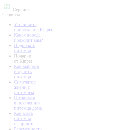
Сервисы
Сервисы
Установите
приложение Kinpet
Какая порода
подходит вам?
Подобрать
питомца
Подарки
от Kinpet
Как выбрать
и купить
питомца
Симулятор
жизни с
питомцем
Готовимся
к появлению
питомца дома
Как взять
питомца
из приюта
Беременность