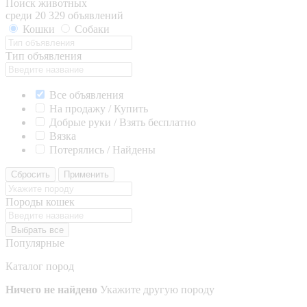
Поиск животных
среди 20 329 объявлений
Кошки
Собаки
Тип объявления
Все объявления
На продажу / Купить
Добрые руки / Взять бесплатно
Вязка
Потерялись / Найдены
Сбросить
Применить
Породы кошек
Выбрать все
Популярные
Каталог пород
Ничего не найдено
Укажите другую породу