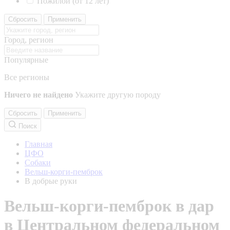
Пожилой (от 12 лет)
Сбросить
Применить
Город, регион
Популярные
Все регионы
Ничего не найдено
Укажите другую породу
Сбросить
Применить
Поиск
Главная
ЦФО
Собаки
Вельш-корги-пемброк
В добрые руки
Вельш-корги-пемброк в дар
в Центральном федеральном