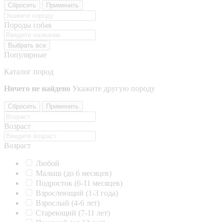
Сбросить
Применить
Породы собак
Выбрать все
Популярные
Каталог пород
Ничего не найдено
Укажите другую породу
Сбросить
Применить
Возраст
Возраст
Любой
Малыш (до 6 месяцев)
Подросток (6-11 месяцев)
Взрослеющий (1-3 года)
Взрослый (4-6 лет)
Стареющий (7-11 лет)