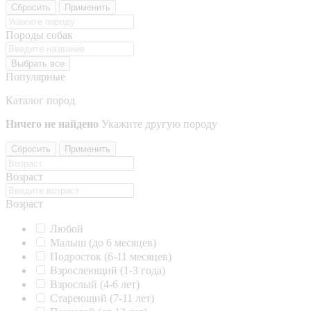
Сбросить
Применить
Породы собак
Выбрать все
Популярные
Каталог пород
Ничего не найдено
Укажите другую породу
Сбросить
Применить
Возраст
Возраст
Любой
Малыш (до 6 месяцев)
Подросток (6-11 месяцев)
Взрослеющий (1-3 года)
Взрослый (4-6 лет)
Стареющий (7-11 лет)