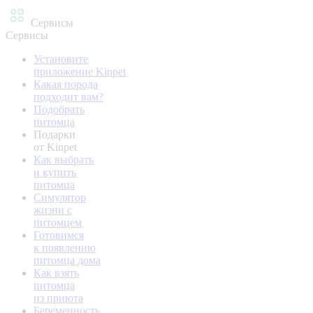
Сервисы
Сервисы
Установите
приложение Kinpet
Какая порода
подходит вам?
Подобрать
питомца
Подарки
от Kinpet
Как выбрать
и купить
питомца
Симулятор
жизни с
питомцем
Готовимся
к появлению
питомца дома
Как взять
питомца
из приюта
Беременность