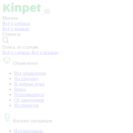
Москва
Всё о собаках
Всё о кошках
Сервисы
Поиск по статьям
Всё о собаках
Всё о кошках
Объявления
Все объявления
На продажу
В добрые руки
Вязка
Потерявшиеся
От заводчиков
Из приютов
Каталог продавцов
Все продавцы