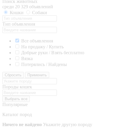
Поиск животных
среди 20 329 объявлений
Кошки
Собаки
Тип объявления
Все объявления
На продажу / Купить
Добрые руки / Взять бесплатно
Вязка
Потерялись / Найдены
Сбросить
Применить
Породы кошек
Выбрать все
Популярные
Каталог пород
Ничего не найдено
Укажите другую породу