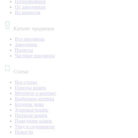
Потерявшиеся
От заводчиков
Из приютов
Каталог продавцов
Все продавцы
Заводчики
Приюты
Частные продавцы
Статьи
Все статьи
Породы кошек
Мечтаете о котенке
Выбираем котенка
Котенок дома
Здоровье кошек
Питание кошек
Поведение кошек
Уход и содержание
Новости