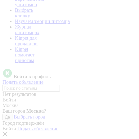
у питомца
Выбрать
кличку
Изучаем эмоции питомца
Журнал
о питомцах
Kinpet для
продавцов
Kinpet
помогает
приютам
Войти в профиль
Подать объявление
Нет результатов
Войти
Москва
Ваш город
Москва
?
Выбрать город
Да
Город подтверждён
Войти
Подать объявление