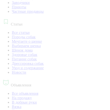
Заводчики
Приюты
Частные продавцы
Статьи
Все статьи
Породы собак
Мечтаете о щенке
Выбираем щенка
Щенок дома
Здоровье собак
Питание собак
Дрессировка собак
Уход и содержание
Новости
Объявления
Все объявления
На продажу
В добрые руки
Вязка