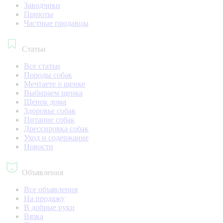
Заводчики
Приюты
Частные продавцы
Статьи
Все статьи
Породы собак
Мечтаете о щенке
Выбираем щенка
Щенок дома
Здоровье собак
Питание собак
Дрессировка собак
Уход и содержание
Новости
Объявления
Все объявления
На продажу
В добрые руки
Вязка