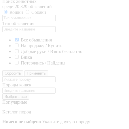
Поиск животных
среди 20 329 объявлений
Кошки
Собаки
Тип объявления
Все объявления
На продажу / Купить
Добрые руки / Взять бесплатно
Вязка
Потерялись / Найдены
Сбросить
Применить
Породы кошек
Выбрать все
Популярные
Каталог пород
Ничего не найдено
Укажите другую породу