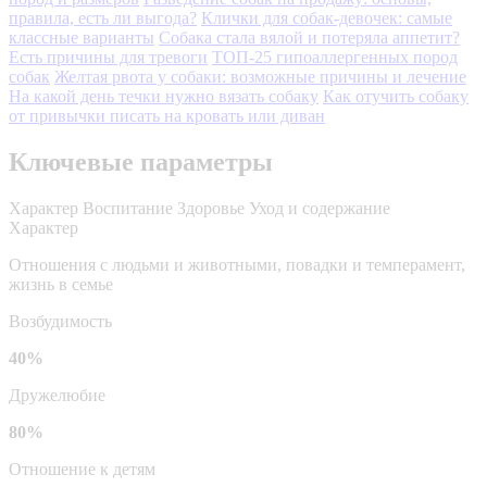
правила, есть ли выгода?
Клички для собак-девочек: самые
классные варианты
Собака стала вялой и потеряла аппетит?
Есть причины для тревоги
ТОП-25 гипоаллергенных пород
собак
Желтая рвота у собаки: возможные причины и лечение
На какой день течки нужно вязать собаку
Как отучить собаку
от привычки писать на кровать или диван
Ключевые параметры
Характер
Воспитание
Здоровье
Уход и содержание
Характер
Отношения с людьми и животными, повадки и темперамент,
жизнь в семье
Возбудимость
40%
Дружелюбие
80%
Отношение к детям