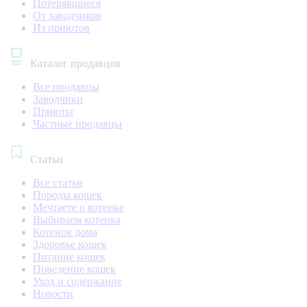
Потерявшиеся
От заводчиков
Из приютов
Каталог продавцов
Все продавцы
Заводчики
Приюты
Частные продавцы
Статьи
Все статьи
Породы кошек
Мечтаете о котенке
Выбираем котенка
Котенок дома
Здоровье кошек
Питание кошек
Поведение кошек
Уход и содержание
Новости