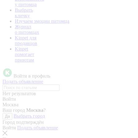
у питомца
Выбрать
кличку
Изучаем эмоции питомца
Журнал
о питомцах
Kinpet для
продавцов
Kinpet
помогает
приютам
Войти в профиль
Подать объявление
Нет результатов
Войти
Москва
Ваш город
Москва
?
Выбрать город
Да
Город подтверждён
Войти
Подать объявление