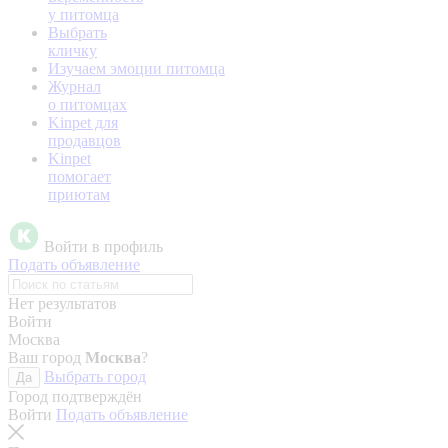
у питомца
Выбрать
кличку
Изучаем эмоции питомца
Журнал
о питомцах
Kinpet для
продавцов
Kinpet
помогает
приютам
Войти в профиль
Подать объявление
Нет результатов
Войти
Москва
Ваш город
Москва
?
Выбрать город
Да
Город подтверждён
Войти
Подать объявление