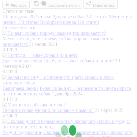
Фильтры
Сохранить поиск
Поделиться
Статьи по теме
Щенок дома
282 статьи
Здоровье собак
281 статья
Мечтаете о
щенке
153 статьи
Выбираем щенка
119 статей
Посмотреть все
Мечтаете о щенке
Почему собака породы самоед так
называется?
31 июля 2024
8 170
0
Дрессировка собак
Питбули — злые собаки или нет?
29
сентября 2024
6 207
0
Выбираем щенка
Белая сиба-ину – особенности цвета окраса
и фото японских собак
1 декабря 2024
8 147
0
Питание собак
Можно ли собакам помело?
21 марта 2025
4 300
0
Уход и содержание
Сколько длится беременность у лабрадора,