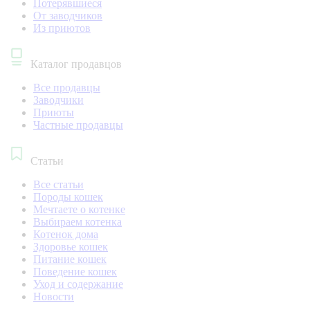
Потерявшиеся
От заводчиков
Из приютов
Каталог продавцов
Все продавцы
Заводчики
Приюты
Частные продавцы
Статьи
Все статьи
Породы кошек
Мечтаете о котенке
Выбираем котенка
Котенок дома
Здоровье кошек
Питание кошек
Поведение кошек
Уход и содержание
Новости