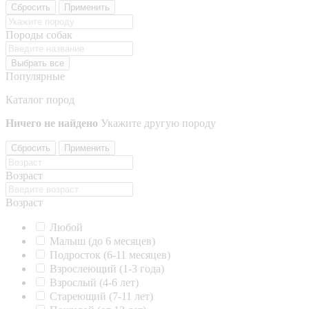
Сбросить
Применить
Породы собак
Выбрать все
Популярные
Каталог пород
Ничего не найдено
Укажите другую породу
Сбросить
Применить
Возраст
Возраст
Любой
Малыш (до 6 месяцев)
Подросток (6-11 месяцев)
Взрослеющий (1-3 года)
Взрослый (4-6 лет)
Стареющий (7-11 лет)