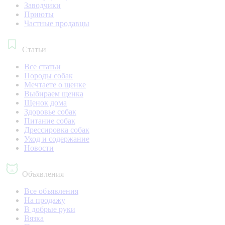
Заводчики
Приюты
Частные продавцы
Статьи
Все статьи
Породы собак
Мечтаете о щенке
Выбираем щенка
Щенок дома
Здоровье собак
Питание собак
Дрессировка собак
Уход и содержание
Новости
Объявления
Все объявления
На продажу
В добрые руки
Вязка