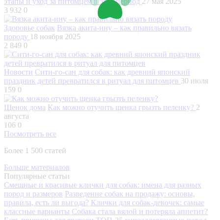
этапы и уход за питомцем в этот период
27 мая 2025
3 932
0
Здоровье собак
Вязка акита-ину – как правильно вязать
породу
18 ноября 2025
2 849
0
Новости
Сити-го-сан для собак: как древний японский
праздник детей превратился в ритуал для питомцев
30 июля
159
0
Щенок дома
Как можно отучить щенка грызть пеленку?
2
августа
106
0
Посмотреть все
Более 1 500 статей
Больше материалов
Популярные статьи
Смешные и красивые клички для собак: имена для разных
пород и размеров
Разведение собак на продажу: основы,
правила, есть ли выгода?
Клички для собак-девочек: самые
классные варианты
Собака стала вялой и потеряла аппетит?