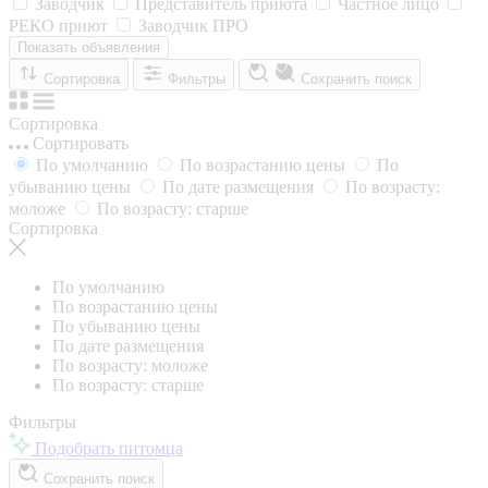
Заводчик
Представитель приюта
Частное лицо
РЕКО приют
Заводчик ПРО
Показать объявления
Сортировка
Фильтры
Сохранить поиск
Сортировка
Сортировать
По умолчанию
По возрастанию цены
По
убыванию цены
По дате размещения
По возрасту:
моложе
По возрасту: старше
Сортировка
По умолчанию
По возрастанию цены
По убыванию цены
По дате размещения
По возрасту: моложе
По возрасту: старше
Фильтры
Подобрать питомца
Сохранить поиск