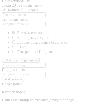
Поиск животных
среди 20 329 объявлений
Кошки
Собаки
Тип объявления
Все объявления
На продажу / Купить
Добрые руки / Взять бесплатно
Вязка
Потерялись / Найдены
Сбросить
Применить
Породы кошек
Выбрать все
Популярные
Каталог пород
Ничего не найдено
Укажите другую породу