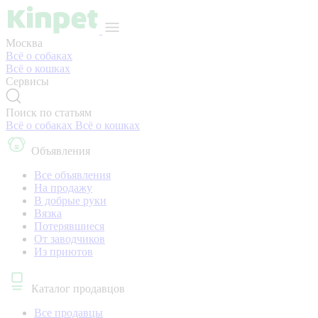
Москва
Всё о собаках
Всё о кошках
Сервисы
Поиск по статьям
Всё о собаках
Всё о кошках
Объявления
Все объявления
На продажу
В добрые руки
Вязка
Потерявшиеся
От заводчиков
Из приютов
Каталог продавцов
Все продавцы