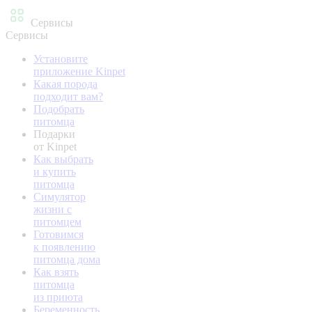
Сервисы
Сервисы
Установите
приложение Kinpet
Какая порода
подходит вам?
Подобрать
питомца
Подарки
от Kinpet
Как выбрать
и купить
питомца
Симулятор
жизни с
питомцем
Готовимся
к появлению
питомца дома
Как взять
питомца
из приюта
Беременность