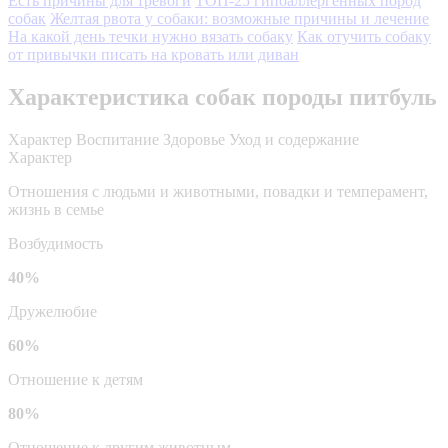
Есть причины для тревоги
ТОП-25 гипоаллергенных пород
собак
Желтая рвота у собаки: возможные причины и лечение
На какой день течки нужно вязать собаку
Как отучить собаку
от привычки писать на кровать или диван
Характеристика собак породы питбуль
Характер
Воспитание
Здоровье
Уход и содержание
Характер
Отношения с людьми и животными, повадки и темперамент,
жизнь в семье
Возбудимость
40%
Дружелюбие
60%
Отношение к детям
80%
Отношение к другим животным