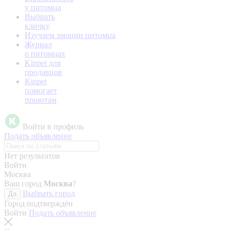
у питомца
Выбрать
кличку
Изучаем эмоции питомца
Журнал
о питомцах
Kinpet для
продавцов
Kinpet
помогает
приютам
Войти в профиль
Подать объявление
Нет результатов
Войти
Москва
Ваш город
Москва
?
Выбрать город
Да
Город подтверждён
Войти
Подать объявление