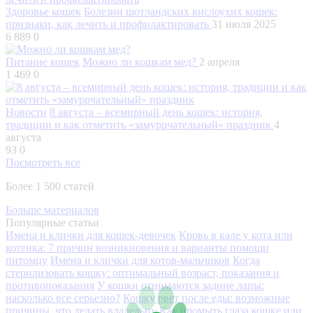
Здоровье кошек
Болезни шотландских вислоухих кошек:
признаки, как лечить и профилактировать
31 июля 2025
6 889
0
Питание кошек
Можно ли кошкам мед?
2 апреля
1 469
0
Новости
8 августа – всемирный день кошек: история,
традиции и как отметить «замуррчательный» праздник
4
августа
93
0
Посмотреть все
Более 1 500 статей
Больше материалов
Популярные статьи
Имена и клички для кошек-девочек
Кровь в кале у кота или
котенка: 7 причин возникновения и варианты помощи
питомцу
Имена и клички для котов-мальчиков
Когда
стерилизовать кошку: оптимальный возраст, показания и
противопоказания
У кошки отнимаются задние лапы:
насколько все серьезно?
Кошку рвет после еды: возможные
причины, что делать владельцу
Как промыть глаза кошке или