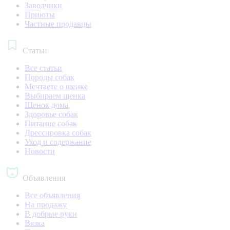
Заводчики
Приюты
Частные продавцы
Статьи
Все статьи
Породы собак
Мечтаете о щенке
Выбираем щенка
Щенок дома
Здоровье собак
Питание собак
Дрессировка собак
Уход и содержание
Новости
Объявления
Все объявления
На продажу
В добрые руки
Вязка