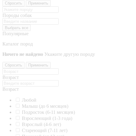
Сбросить
Применить
Породы собак
Выбрать все
Популярные
Каталог пород
Ничего не найдено
Укажите другую породу
Сбросить
Применить
Возраст
Возраст
Любой
Малыш (до 6 месяцев)
Подросток (6-11 месяцев)
Взрослеющий (1-3 года)
Взрослый (4-6 лет)
Стареющий (7-11 лет)