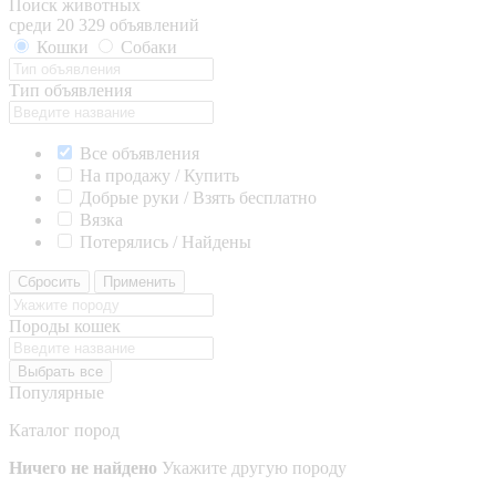
Поиск животных
среди 20 329 объявлений
Кошки
Собаки
Тип объявления
Все объявления
На продажу / Купить
Добрые руки / Взять бесплатно
Вязка
Потерялись / Найдены
Сбросить
Применить
Породы кошек
Выбрать все
Популярные
Каталог пород
Ничего не найдено
Укажите другую породу