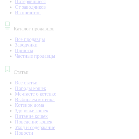
Потерявшиеся
От заводчиков
Из приютов
Каталог продавцов
Все продавцы
Заводчики
Приюты
Частные продавцы
Статьи
Все статьи
Породы кошек
Мечтаете о котенке
Выбираем котенка
Котенок дома
Здоровье кошек
Питание кошек
Поведение кошек
Уход и содержание
Новости