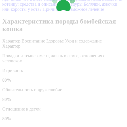
котенку: средства и описание процедуры
Болячки, язвочки
или коросты у кота? Причины и возможное лечение
Характеристика породы бомбейская
кошка
Характер
Воспитание
Здоровье
Уход и содержание
Характер
Повадки и темперамент, жизнь в семье, отношения с
человеком
Игривость
80%
Общительность и дружелюбие
80%
Отношение к детям
80%