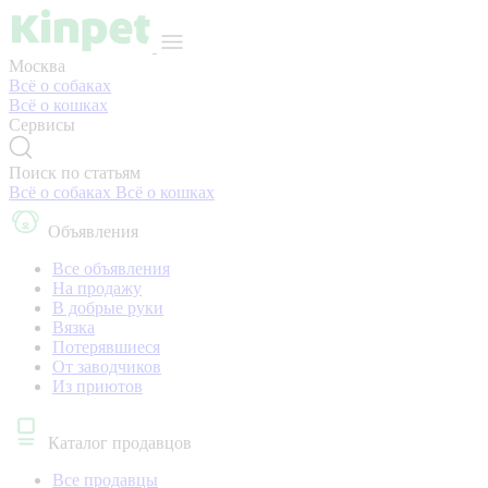
Москва
Всё о собаках
Всё о кошках
Сервисы
Поиск по статьям
Всё о собаках
Всё о кошках
Объявления
Все объявления
На продажу
В добрые руки
Вязка
Потерявшиеся
От заводчиков
Из приютов
Каталог продавцов
Все продавцы