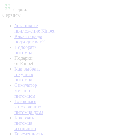
Сервисы
Сервисы
Установите
приложение Kinpet
Какая порода
подходит вам?
Подобрать
питомца
Подарки
от Kinpet
Как выбрать
и купить
питомца
Симулятор
жизни с
питомцем
Готовимся
к появлению
питомца дома
Как взять
питомца
из приюта
Беременность