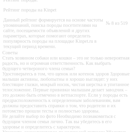
Рейтинг породы на Kinpet
Данный рейтинг формируется на основе частоты
№ 8 из 519
упоминаний, поиска породы посетителями на
сайте, посещаемости объявлений и других
параметрах, которые помогают определить
популярность породы на площадке Kinpet.ru в
текущий период времени.
Советы
Стать хозяином собаки или кошки – это не только невероятная
радость, но и огромная ответственность. Как выбрать
будущего четвероного члена семьи?
Удостоверьтесь в том, что щенок или котенок здоров
Здоровые
малыши активны, любопытны и хорошо выглядят: у них
блестящие глазки, мокрый носик, чистая шерстка и упитанное
телосложение. Первые прививки малышам делает заводчик –
это должно быть отмечено в ветпаспорте. Если у породы есть
предрасположенность к определенным заболеваниям, вам
должны предоставить справки о том, что родители и их
потомство прошли тесты и полностью здоровы.
Не делайте выбор по фото
Необходимо познакомиться с
будущим членом семьи лично. Так вы убедитесь в его
здоровье и определитесь с характером.