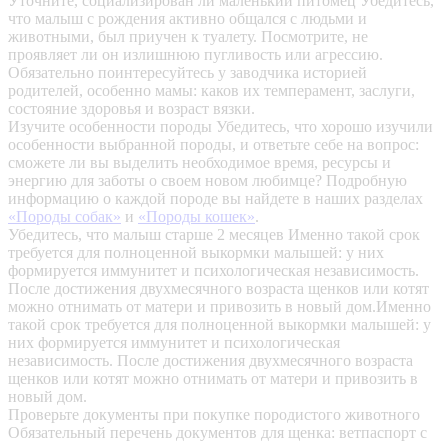
Уточните, социализирован ли маленький питомец
Убедитесь,
что малыш с рождения активно общался с людьми и
животными, был приучен к туалету. Посмотрите, не
проявляет ли он излишнюю пугливость или агрессию.
Обязательно поинтересуйтесь у заводчика историей
родителей, особенно мамы: каков их темперамент, заслуги,
состояние здоровья и возраст вязки.
Изучите особенности породы
Убедитесь, что хорошо изучили
особенности выбранной породы, и ответьте себе на вопрос:
сможете ли вы выделить необходимое время, ресурсы и
энергию для заботы о своем новом любимце? Подробную
информацию о каждой породе вы найдете в наших разделах
«Породы собак»
и
«Породы кошек»
.
Убедитесь, что малыш старше 2 месяцев
Именно такой срок
требуется для полноценной выкормки малышей: у них
формируется иммунитет и психологическая независимость.
После достижения двухмесячного возраста щенков или котят
можно отнимать от матери и привозить в новый дом.Именно
такой срок требуется для полноценной выкормки малышей: у
них формируется иммунитет и психологическая
независимость. После достижения двухмесячного возраста
щенков или котят можно отнимать от матери и привозить в
новый дом.
Проверьте документы при покупке породистого животного
Обязательный перечень документов для щенка: ветпаспорт с