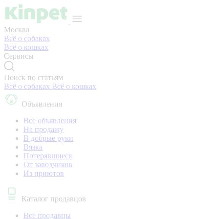
Москва
Всё о собаках
Всё о кошках
Сервисы
Поиск по статьям
Всё о собаках
Всё о кошках
Объявления
Все объявления
На продажу
В добрые руки
Вязка
Потерявшиеся
От заводчиков
Из приютов
Каталог продавцов
Все продавцы