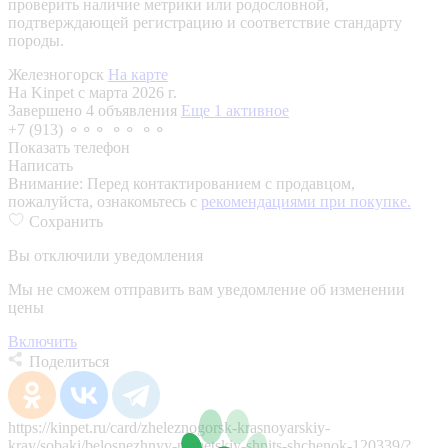
проверить наличие метрики или родословной,
подтверждающей регистрацию и соответствие стандарту
породы.
Железногорск
На карте
На Kinpet c марта 2026 г.
Завершено 4 объявления
Еще 1 активное
+7 (913) ⚬⚬⚬ ⚬⚬ ⚬⚬
Показать телефон
Написать
Внимание:
Перед контактированием с продавцом,
пожалуйста, ознакомьтесь с
рекомендациями при покупке.
Сохранить
Вы отключили уведомления
Мы не сможем отправить вам уведомление об изменении
цены
Включить
Поделиться
https://kinpet.ru/card/zheleznogorsk-krasnoyarskiy-
kray/sobaki/belosnezhnyy-nemetskiy-shpits-shchenok-120339/?