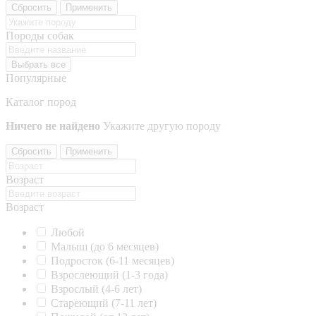
Сбросить
Применить
Породы собак
Выбрать все
Популярные
Каталог пород
Ничего не найдено
Укажите другую породу
Сбросить
Применить
Возраст
Возраст
Любой
Малыш (до 6 месяцев)
Подросток (6-11 месяцев)
Взрослеющий (1-3 года)
Взрослый (4-6 лет)
Стареющий (7-11 лет)