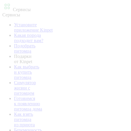
Сервисы
Сервисы
Установите
приложение Kinpet
Какая порода
подходит вам?
Подобрать
питомца
Подарки
от Kinpet
Как выбрать
и купить
питомца
Симулятор
жизни с
питомцем
Готовимся
к появлению
питомца дома
Как взять
питомца
из приюта
Беременность