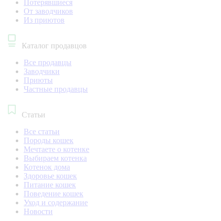
Потерявшиеся
От заводчиков
Из приютов
Каталог продавцов
Все продавцы
Заводчики
Приюты
Частные продавцы
Статьи
Все статьи
Породы кошек
Мечтаете о котенке
Выбираем котенка
Котенок дома
Здоровье кошек
Питание кошек
Поведение кошек
Уход и содержание
Новости