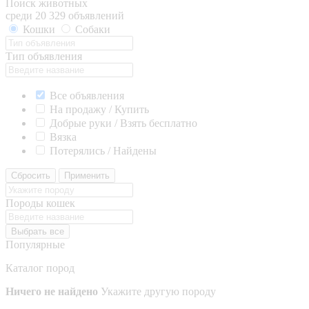
Поиск животных
среди 20 329 объявлений
Кошки
Собаки
Тип объявления
Все объявления
На продажу / Купить
Добрые руки / Взять бесплатно
Вязка
Потерялись / Найдены
Сбросить
Применить
Породы кошек
Выбрать все
Популярные
Каталог пород
Ничего не найдено
Укажите другую породу