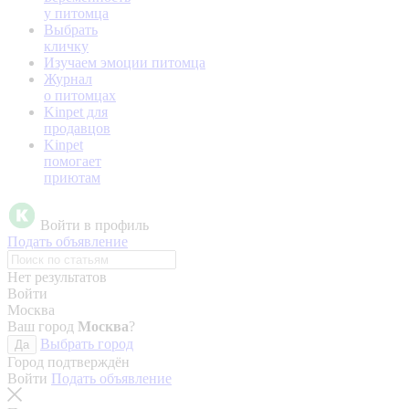
у питомца
Выбрать
кличку
Изучаем эмоции питомца
Журнал
о питомцах
Kinpet для
продавцов
Kinpet
помогает
приютам
Войти в профиль
Подать объявление
Нет результатов
Войти
Москва
Ваш город
Москва
?
Выбрать город
Да
Город подтверждён
Войти
Подать объявление