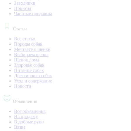
Заводчики
Приюты
Частные продавцы
Статьи
Все статьи
Породы собак
Мечтаете о щенке
Выбираем щенка
Щенок дома
Здоровье собак
Питание собак
Дрессировка собак
Уход и содержание
Новости
Объявления
Все объявления
На продажу
В добрые руки
Вязка