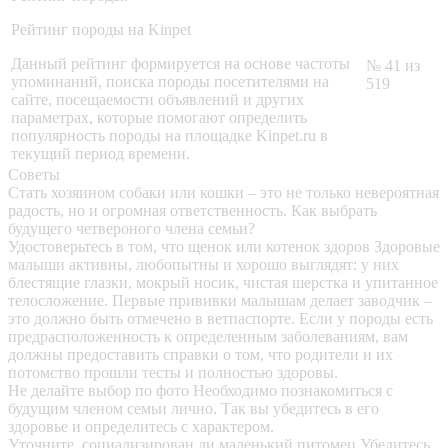
Рейтинг породы на Kinpet
Данный рейтинг формируется на основе частоты
№ 41 из
упоминаний, поиска породы посетителями на
519
сайте, посещаемости объявлений и других
параметрах, которые помогают определить
популярность породы на площадке Kinpet.ru в
текущий период времени.
Советы
Стать хозяином собаки или кошки – это не только невероятная
радость, но и огромная ответственность. Как выбрать
будущего четвероного члена семьи?
Удостоверьтесь в том, что щенок или котенок здоров
Здоровые
малыши активны, любопытны и хорошо выглядят: у них
блестящие глазки, мокрый носик, чистая шерстка и упитанное
телосложение. Первые прививки малышам делает заводчик –
это должно быть отмечено в ветпаспорте. Если у породы есть
предрасположенность к определенным заболеваниям, вам
должны предоставить справки о том, что родители и их
потомство прошли тесты и полностью здоровы.
Не делайте выбор по фото
Необходимо познакомиться с
будущим членом семьи лично. Так вы убедитесь в его
здоровье и определитесь с характером.
Уточните, социализирован ли маленький питомец
Убедитесь,