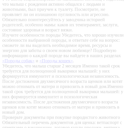
что малыш с рождения активно общался с людьми и
животными, был приучен к туалету. Посмотрите, не
проявляет ли он излишнюю пугливость или агрессию.
Обязательно поинтересуйтесь у заводчика историей
родителей, особенно мамы: каков их темперамент, заслуги,
состояние здоровья и возраст вязки.
Изучите особенности породы
Убедитесь, что хорошо изучили
особенности выбранной породы, и ответьте себе на вопрос:
сможете ли вы выделить необходимое время, ресурсы и
энергию для заботы о своем новом любимце? Подробную
информацию о каждой породе вы найдете в наших разделах
«Породы собак»
и
«Породы кошек»
.
Убедитесь, что малыш старше 2 месяцев
Именно такой срок
требуется для полноценной выкормки малышей: у них
формируется иммунитет и психологическая независимость.
После достижения двухмесячного возраста щенков или котят
можно отнимать от матери и привозить в новый дом.Именно
такой срок требуется для полноценной выкормки малышей: у
них формируется иммунитет и психологическая
независимость. После достижения двухмесячного возраста
щенков или котят можно отнимать от матери и привозить в
новый дом.
Проверьте документы при покупке породистого животного
Обязательный перечень документов для щенка: ветпаспорт с
отметками о вакцинации, договор купли-продажи, метрика,