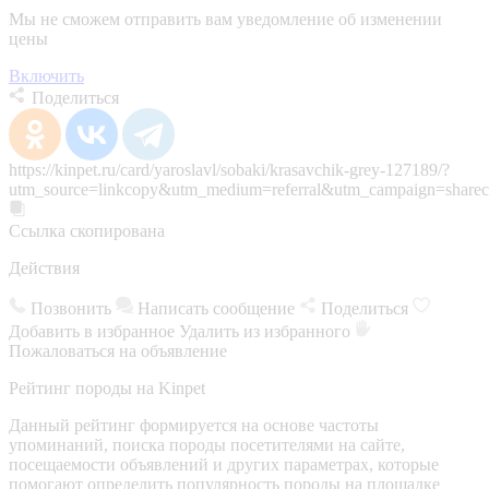
Мы не сможем отправить вам уведомление об изменении
цены
Включить
Поделиться
https://kinpet.ru/card/yaroslavl/sobaki/krasavchik-grey-127189/?
utm_source=linkcopy&utm_medium=referral&utm_campaign=sharec
Ссылка скопирована
Действия
Позвонить
Написать сообщение
Поделиться
Добавить в избранное
Удалить из избранного
Пожаловаться на объявление
Рейтинг породы на Kinpet
Данный рейтинг формируется на основе частоты
упоминаний, поиска породы посетителями на сайте,
посещаемости объявлений и других параметрах, которые
помогают определить популярность породы на площадке