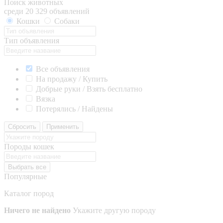
Поиск животных
среди 20 329 объявлений
Кошки
Собаки
Тип объявления
Все объявления
На продажу / Купить
Добрые руки / Взять бесплатно
Вязка
Потерялись / Найдены
Сбросить
Применить
Породы кошек
Выбрать все
Популярные
Каталог пород
Ничего не найдено
Укажите другую породу