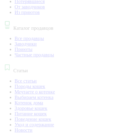
Потерявшиеся
От заводчиков
Из приютов
Каталог продавцов
Все продавцы
Заводчики
Приюты
Частные продавцы
Статьи
Все статьи
Породы кошек
Мечтаете о котенке
Выбираем котенка
Котенок дома
Здоровье кошек
Питание кошек
Поведение кошек
Уход и содержание
Новости