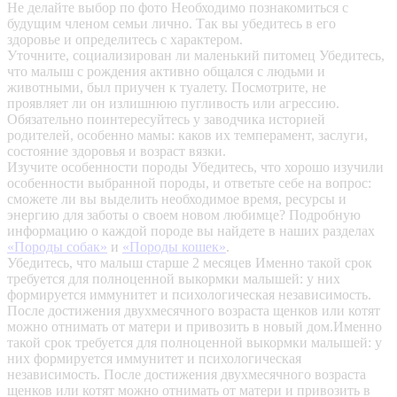
Не делайте выбор по фото
Необходимо познакомиться с
будущим членом семьи лично. Так вы убедитесь в его
здоровье и определитесь с характером.
Уточните, социализирован ли маленький питомец
Убедитесь,
что малыш с рождения активно общался с людьми и
животными, был приучен к туалету. Посмотрите, не
проявляет ли он излишнюю пугливость или агрессию.
Обязательно поинтересуйтесь у заводчика историей
родителей, особенно мамы: каков их темперамент, заслуги,
состояние здоровья и возраст вязки.
Изучите особенности породы
Убедитесь, что хорошо изучили
особенности выбранной породы, и ответьте себе на вопрос:
сможете ли вы выделить необходимое время, ресурсы и
энергию для заботы о своем новом любимце? Подробную
информацию о каждой породе вы найдете в наших разделах
«Породы собак»
и
«Породы кошек»
.
Убедитесь, что малыш старше 2 месяцев
Именно такой срок
требуется для полноценной выкормки малышей: у них
формируется иммунитет и психологическая независимость.
После достижения двухмесячного возраста щенков или котят
можно отнимать от матери и привозить в новый дом.Именно
такой срок требуется для полноценной выкормки малышей: у
них формируется иммунитет и психологическая
независимость. После достижения двухмесячного возраста
щенков или котят можно отнимать от матери и привозить в