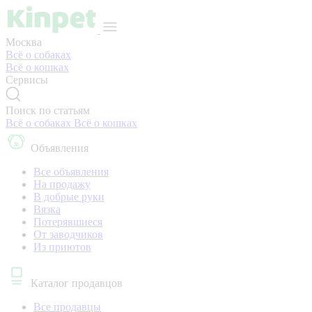
Москва
Всё о собаках
Всё о кошках
Сервисы
Поиск по статьям
Всё о собаках
Всё о кошках
Объявления
Все объявления
На продажу
В добрые руки
Вязка
Потерявшиеся
От заводчиков
Из приютов
Каталог продавцов
Все продавцы