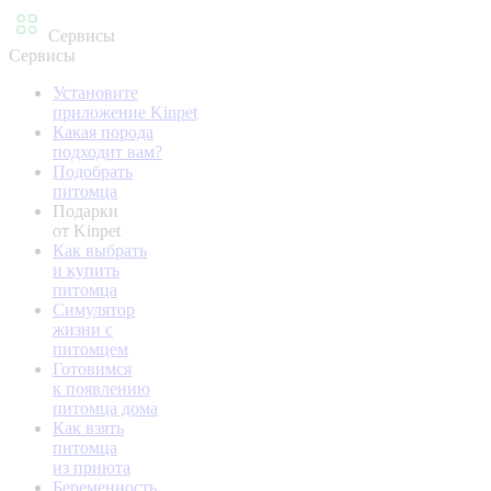
Сервисы
Сервисы
Установите
приложение Kinpet
Какая порода
подходит вам?
Подобрать
питомца
Подарки
от Kinpet
Как выбрать
и купить
питомца
Симулятор
жизни с
питомцем
Готовимся
к появлению
питомца дома
Как взять
питомца
из приюта
Беременность