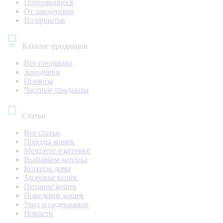
Потерявшиеся
От заводчиков
Из приютов
Каталог продавцов
Все продавцы
Заводчики
Приюты
Частные продавцы
Статьи
Все статьи
Породы кошек
Мечтаете о котенке
Выбираем котенка
Котенок дома
Здоровье кошек
Питание кошек
Поведение кошек
Уход и содержание
Новости