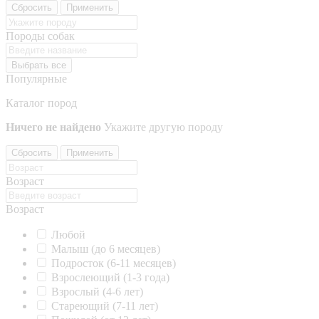
Сбросить
Применить
Породы собак
Выбрать все
Популярные
Каталог пород
Ничего не найдено
Укажите другую породу
Сбросить
Применить
Возраст
Возраст
Любой
Малыш (до 6 месяцев)
Подросток (6-11 месяцев)
Взрослеющий (1-3 года)
Взрослый (4-6 лет)
Стареющий (7-11 лет)