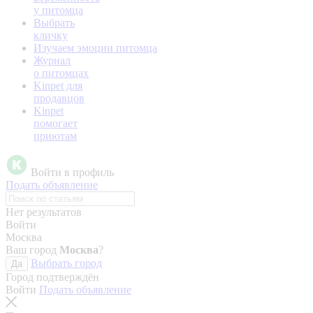
у питомца
Выбрать
кличку
Изучаем эмоции питомца
Журнал
о питомцах
Kinpet для
продавцов
Kinpet
помогает
приютам
Войти в профиль
Подать объявление
Нет результатов
Войти
Москва
Ваш город
Москва
?
Выбрать город
Да
Город подтверждён
Войти
Подать объявление