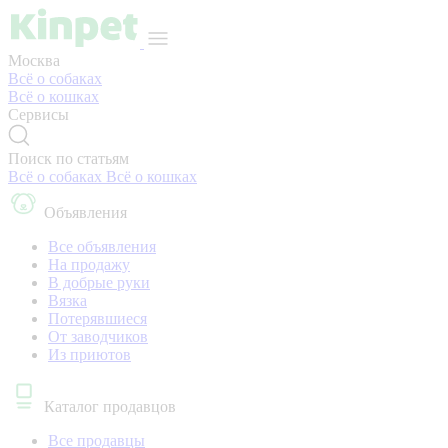
Москва
Всё о собаках
Всё о кошках
Сервисы
Поиск по статьям
Всё о собаках
Всё о кошках
Объявления
Все объявления
На продажу
В добрые руки
Вязка
Потерявшиеся
От заводчиков
Из приютов
Каталог продавцов
Все продавцы