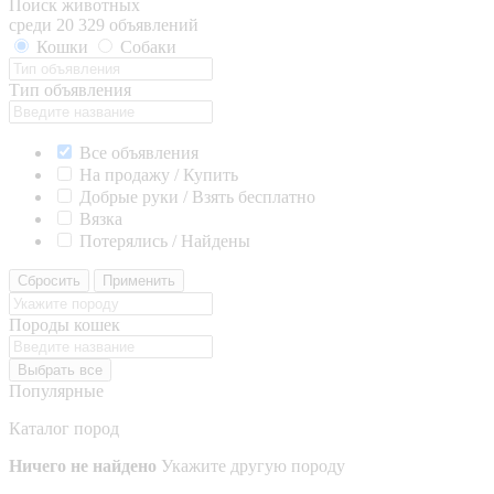
Поиск животных
среди 20 329 объявлений
Кошки
Собаки
Тип объявления
Все объявления
На продажу / Купить
Добрые руки / Взять бесплатно
Вязка
Потерялись / Найдены
Сбросить
Применить
Породы кошек
Выбрать все
Популярные
Каталог пород
Ничего не найдено
Укажите другую породу