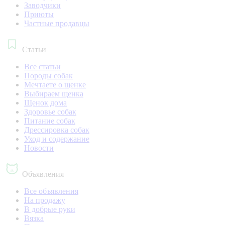
Заводчики
Приюты
Частные продавцы
Статьи
Все статьи
Породы собак
Мечтаете о щенке
Выбираем щенка
Щенок дома
Здоровье собак
Питание собак
Дрессировка собак
Уход и содержание
Новости
Объявления
Все объявления
На продажу
В добрые руки
Вязка