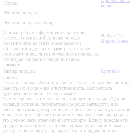
Ориентальная
Порода:
кошка
Рейтинг породы:
Рейтинг породы на Kinpet
Данный рейтинг формируется на основе
№ 6 из 121
частоты упоминаний, поиска породы
Пород Кошек
посетителями на сайте, посещаемости
объявлений и других параметрах, которые
помогают определить популярность породы на
площадке Kinpet.ru в текущий период
времени.
Размер породы:
Крупные
Советы
Стать хозяином собаки или кошки – это не только невероятная
радость, но и огромная ответственность. Как выбрать
будущего четвероного члена семьи?
Удостоверьтесь в том, что щенок или котенок здоров
Здоровые
малыши активны, любопытны и хорошо выглядят: у них
блестящие глазки, мокрый носик, чистая шерстка и упитанное
телосложение. Первые прививки малышам делает заводчик –
это должно быть отмечено в ветпаспорте. Если у породы есть
предрасположенность к определенным заболеваниям, вам
должны предоставить справки о том, что родители и их