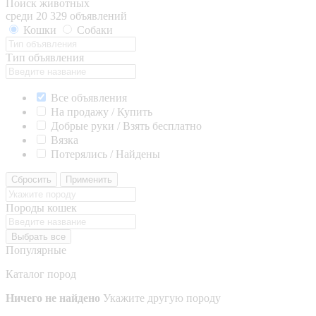
Поиск животных
среди 20 329 объявлений
Кошки
Собаки
Тип объявления
Все объявления
На продажу / Купить
Добрые руки / Взять бесплатно
Вязка
Потерялись / Найдены
Сбросить
Применить
Породы кошек
Выбрать все
Популярные
Каталог пород
Ничего не найдено
Укажите другую породу