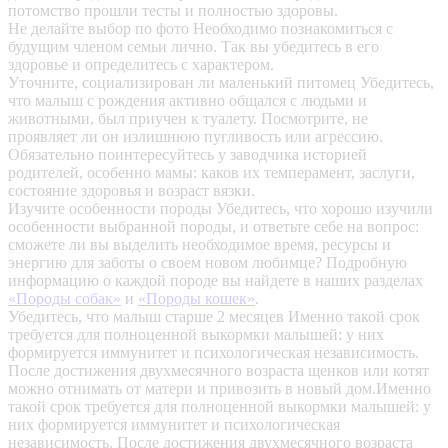
потомство прошли тесты и полностью здоровы.
Не делайте выбор по фото
Необходимо познакомиться с
будущим членом семьи лично. Так вы убедитесь в его
здоровье и определитесь с характером.
Уточните, социализирован ли маленький питомец
Убедитесь,
что малыш с рождения активно общался с людьми и
животными, был приучен к туалету. Посмотрите, не
проявляет ли он излишнюю пугливость или агрессию.
Обязательно поинтересуйтесь у заводчика историей
родителей, особенно мамы: каков их темперамент, заслуги,
состояние здоровья и возраст вязки.
Изучите особенности породы
Убедитесь, что хорошо изучили
особенности выбранной породы, и ответьте себе на вопрос:
сможете ли вы выделить необходимое время, ресурсы и
энергию для заботы о своем новом любимце? Подробную
информацию о каждой породе вы найдете в наших разделах
«Породы собак»
и
«Породы кошек»
.
Убедитесь, что малыш старше 2 месяцев
Именно такой срок
требуется для полноценной выкормки малышей: у них
формируется иммунитет и психологическая независимость.
После достижения двухмесячного возраста щенков или котят
можно отнимать от матери и привозить в новый дом.Именно
такой срок требуется для полноценной выкормки малышей: у
них формируется иммунитет и психологическая
независимость. После достижения двухмесячного возраста