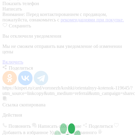
Показать телефон
Написать
Внимание:
Перед контактированием с продавцом,
пожалуйста, ознакомьтесь с
рекомендациями при покупке.
Сохранить
Вы отключили уведомления
Мы не сможем отправить вам уведомление об изменении
цены
Включить
Поделиться
https://kinpet.ru/card/voronezh/koshki/orientalnyy-kotenok-119645/?
utm_source=linkcopy&utm_medium=referral&utm_campaign=sharec
Ссылка скопирована
Действия
Позвонить
Написать сообщение
Поделиться
Добавить в избранное
Удалить из избранного