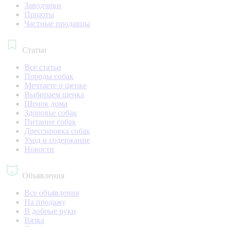
Заводчики
Приюты
Частные продавцы
Статьи
Все статьи
Породы собак
Мечтаете о щенке
Выбираем щенка
Щенок дома
Здоровье собак
Питание собак
Дрессировка собак
Уход и содержание
Новости
Объявления
Все объявления
На продажу
В добрые руки
Вязка