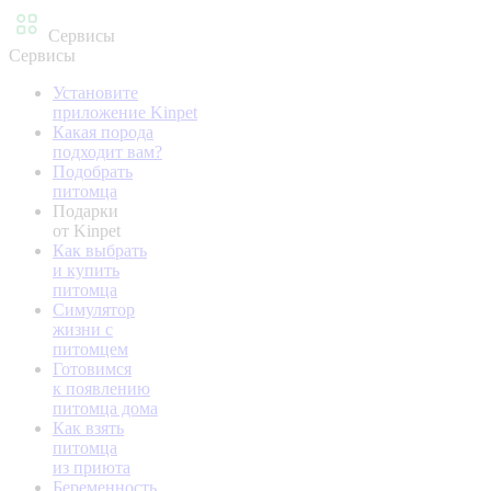
Сервисы
Сервисы
Установите
приложение Kinpet
Какая порода
подходит вам?
Подобрать
питомца
Подарки
от Kinpet
Как выбрать
и купить
питомца
Симулятор
жизни с
питомцем
Готовимся
к появлению
питомца дома
Как взять
питомца
из приюта
Беременность