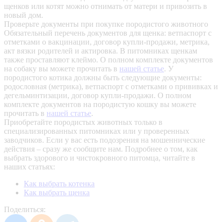
щенков или котят можно отнимать от матери и привозить в
новый дом.
Проверьте документы при покупке породистого животного
Обязательный перечень документов для щенка: ветпаспорт с
отметками о вакцинации, договор купли-продажи, метрика,
акт вязки родителей и актировка. В питомниках щенкам
также проставляют клеймо. О полном комплекте документов
на собаку вы можете прочитать в
нашей статье
.
У
породистого котика должны быть следующие документы:
родословная (метрика), ветпаспорт с отметками о прививках и
дегельминтизации, договор купли-продажи. О полном
комплекте документов на породистую кошку вы можете
прочитать в
нашей статье
.
Приобретайте породистых животных только в
специализированных питомниках или у проверенных
заводчиков. Если у вас есть подозрения на мошеннические
действия – сразу же сообщите нам.
Подробнее о том, как
выбрать здорового и чистокровного питомца, читайте в
наших статьях:
Как выбрать котенка
Как выбрать щенка
Поделиться: