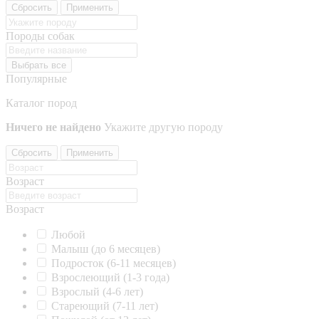
Сбросить
Применить
Породы собак
Выбрать все
Популярные
Каталог пород
Ничего не найдено
Укажите другую породу
Сбросить
Применить
Возраст
Возраст
Любой
Малыш (до 6 месяцев)
Подросток (6-11 месяцев)
Взрослеющий (1-3 года)
Взрослый (4-6 лет)
Стареющий (7-11 лет)