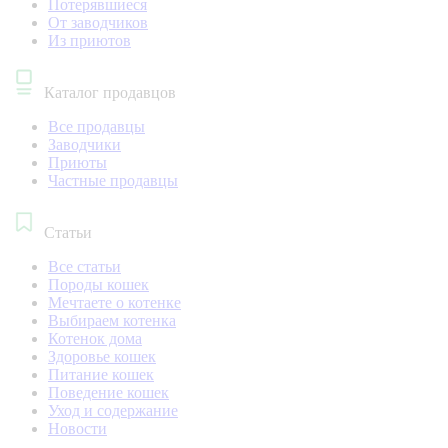
Потерявшиеся
От заводчиков
Из приютов
Каталог продавцов
Все продавцы
Заводчики
Приюты
Частные продавцы
Статьи
Все статьи
Породы кошек
Мечтаете о котенке
Выбираем котенка
Котенок дома
Здоровье кошек
Питание кошек
Поведение кошек
Уход и содержание
Новости