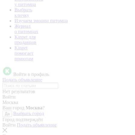
у питомца
Выбрать
кличку
Изучаем эмоции питомца
Журнал
о питомцах
Kinpet для
продавцов
Kinpet
помогает
приютам
Войти в профиль
Подать объявление
Нет результатов
Войти
Москва
Ваш город
Москва
?
Выбрать город
Да
Город подтверждён
Войти
Подать объявление