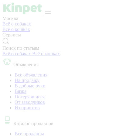
Москва
Всё о собаках
Всё о кошках
Сервисы
Поиск по статьям
Всё о собаках
Всё о кошках
Объявления
Все объявления
На продажу
В добрые руки
Вязка
Потерявшиеся
От заводчиков
Из приютов
Каталог продавцов
Все продавцы