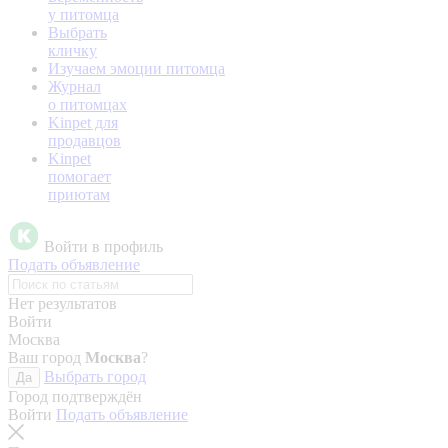
у питомца
Выбрать
кличку
Изучаем эмоции питомца
Журнал
о питомцах
Kinpet для
продавцов
Kinpet
помогает
приютам
Войти в профиль
Подать объявление
Нет результатов
Войти
Москва
Ваш город
Москва
?
Выбрать город
Да
Город подтверждён
Войти
Подать объявление