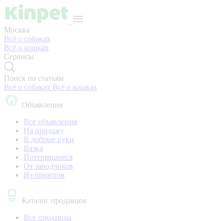
Москва
Всё о собаках
Всё о кошках
Сервисы
Поиск по статьям
Всё о собаках
Всё о кошках
Объявления
Все объявления
На продажу
В добрые руки
Вязка
Потерявшиеся
От заводчиков
Из приютов
Каталог продавцов
Все продавцы