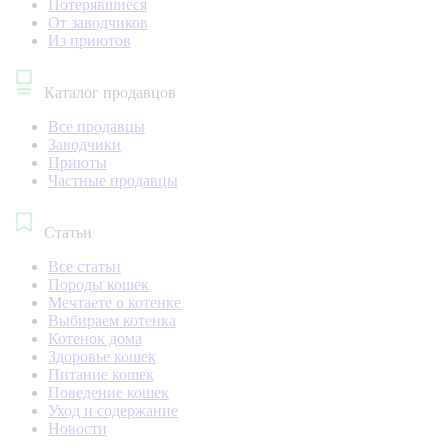
Потерявшиеся
От заводчиков
Из приютов
Каталог продавцов
Все продавцы
Заводчики
Приюты
Частные продавцы
Статьи
Все статьи
Породы кошек
Мечтаете о котенке
Выбираем котенка
Котенок дома
Здоровье кошек
Питание кошек
Поведение кошек
Уход и содержание
Новости