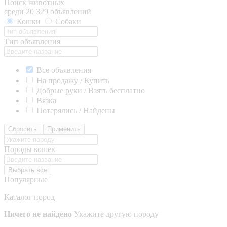
Поиск животных
среди 20 329 объявлений
Кошки
Собаки
Тип объявления
Все объявления
На продажу / Купить
Добрые руки / Взять бесплатно
Вязка
Потерялись / Найдены
Сбросить
Применить
Породы кошек
Выбрать все
Популярные
Каталог пород
Ничего не найдено
Укажите другую породу