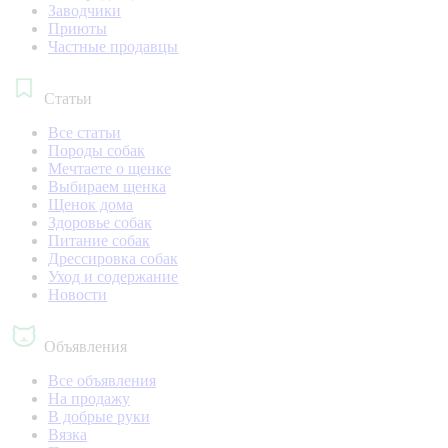
Заводчики
Приюты
Частные продавцы
Статьи
Все статьи
Породы собак
Мечтаете о щенке
Выбираем щенка
Щенок дома
Здоровье собак
Питание собак
Дрессировка собак
Уход и содержание
Новости
Объявления
Все объявления
На продажу
В добрые руки
Вязка