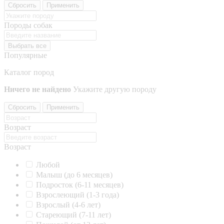
Сбросить
Применить
Породы собак
Выбрать все
Популярные
Каталог пород
Ничего не найдено
Укажите другую породу
Сбросить
Применить
Возраст
Возраст
Любой
Малыш (до 6 месяцев)
Подросток (6-11 месяцев)
Взрослеющий (1-3 года)
Взрослый (4-6 лет)
Стареющий (7-11 лет)