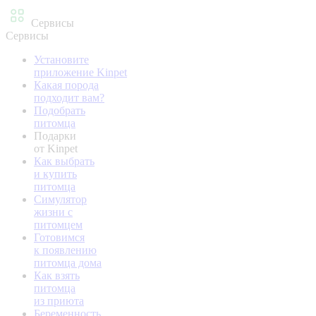
Сервисы
Сервисы
Установите
приложение Kinpet
Какая порода
подходит вам?
Подобрать
питомца
Подарки
от Kinpet
Как выбрать
и купить
питомца
Симулятор
жизни с
питомцем
Готовимся
к появлению
питомца дома
Как взять
питомца
из приюта
Беременность