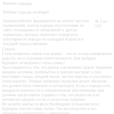
Рейтинг породы:
Рейтинг породы на Kinpet
Данный рейтинг формируется на основе частоты
№ 2 из
упоминаний, поиска породы посетителями на
519
сайте, посещаемости объявлений и других
параметрах, которые помогают определить
популярность породы на площадке Kinpet.ru в
текущий период времени.
Советы
Стать хозяином собаки или кошки – это не только невероятная
радость, но и огромная ответственность. Как выбрать
будущего четвероного члена семьи?
Удостоверьтесь в том, что щенок или котенок здоров
Здоровые
малыши активны, любопытны и хорошо выглядят: у них
блестящие глазки, мокрый носик, чистая шерстка и упитанное
телосложение. Первые прививки малышам делает заводчик –
это должно быть отмечено в ветпаспорте. Если у породы есть
предрасположенность к определенным заболеваниям, вам
должны предоставить справки о том, что родители и их
потомство прошли тесты и полностью здоровы.
Не делайте выбор по фото
Необходимо познакомиться с
будущим членом семьи лично. Так вы убедитесь в его
здоровье и определитесь с характером.