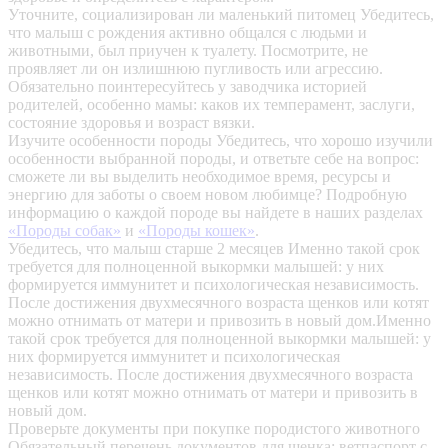
Уточните, социализирован ли маленький питомец
Убедитесь,
что малыш с рождения активно общался с людьми и
животными, был приучен к туалету. Посмотрите, не
проявляет ли он излишнюю пугливость или агрессию.
Обязательно поинтересуйтесь у заводчика историей
родителей, особенно мамы: каков их темперамент, заслуги,
состояние здоровья и возраст вязки.
Изучите особенности породы
Убедитесь, что хорошо изучили
особенности выбранной породы, и ответьте себе на вопрос:
сможете ли вы выделить необходимое время, ресурсы и
энергию для заботы о своем новом любимце? Подробную
информацию о каждой породе вы найдете в наших разделах
«Породы собак»
и
«Породы кошек»
.
Убедитесь, что малыш старше 2 месяцев
Именно такой срок
требуется для полноценной выкормки малышей: у них
формируется иммунитет и психологическая независимость.
После достижения двухмесячного возраста щенков или котят
можно отнимать от матери и привозить в новый дом.Именно
такой срок требуется для полноценной выкормки малышей: у
них формируется иммунитет и психологическая
независимость. После достижения двухмесячного возраста
щенков или котят можно отнимать от матери и привозить в
новый дом.
Проверьте документы при покупке породистого животного
Обязательный перечень документов для щенка: ветпаспорт с