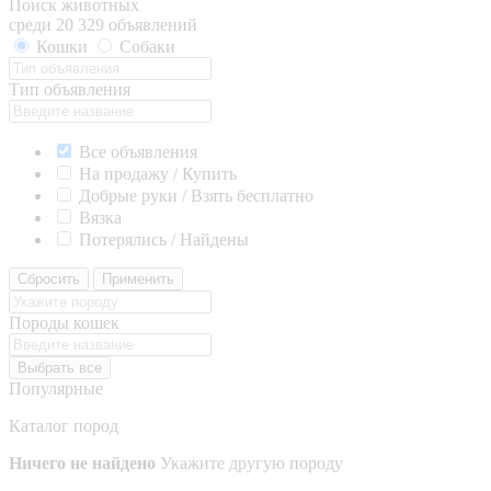
Поиск животных
среди 20 329 объявлений
Кошки
Собаки
Тип объявления
Все объявления
На продажу / Купить
Добрые руки / Взять бесплатно
Вязка
Потерялись / Найдены
Сбросить
Применить
Породы кошек
Выбрать все
Популярные
Каталог пород
Ничего не найдено
Укажите другую породу