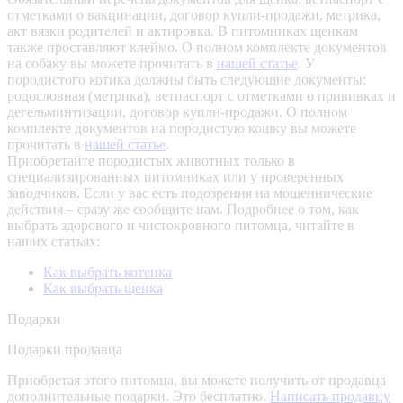
отметками о вакцинации, договор купли-продажи, метрика,
акт вязки родителей и актировка. В питомниках щенкам
также проставляют клеймо. О полном комплекте документов
на собаку вы можете прочитать в
нашей статье
.
У
породистого котика должны быть следующие документы:
родословная (метрика), ветпаспорт с отметками о прививках и
дегельминтизации, договор купли-продажи. О полном
комплекте документов на породистую кошку вы можете
прочитать в
нашей статье
.
Приобретайте породистых животных только в
специализированных питомниках или у проверенных
заводчиков. Если у вас есть подозрения на мошеннические
действия – сразу же сообщите нам.
Подробнее о том, как
выбрать здорового и чистокровного питомца, читайте в
наших статьях:
Как выбрать котенка
Как выбрать щенка
Подарки
Подарки продавца
Приобретая этого питомца, вы можете получить от продавца
дополнительные подарки. Это бесплатно.
Написать продавцу