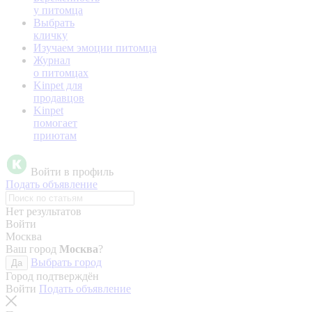
у питомца
Выбрать
кличку
Изучаем эмоции питомца
Журнал
о питомцах
Kinpet для
продавцов
Kinpet
помогает
приютам
Войти в профиль
Подать объявление
Нет результатов
Войти
Москва
Ваш город
Москва
?
Выбрать город
Да
Город подтверждён
Войти
Подать объявление