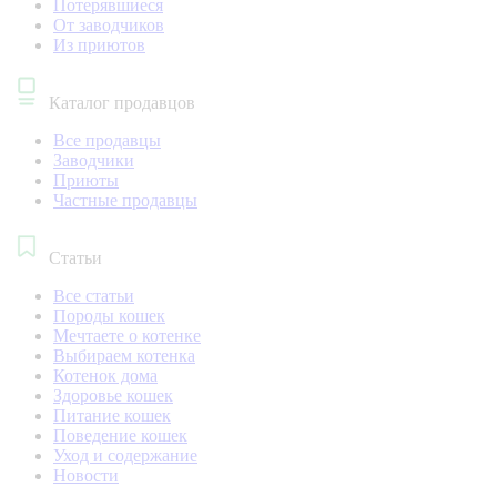
Потерявшиеся
От заводчиков
Из приютов
Каталог продавцов
Все продавцы
Заводчики
Приюты
Частные продавцы
Статьи
Все статьи
Породы кошек
Мечтаете о котенке
Выбираем котенка
Котенок дома
Здоровье кошек
Питание кошек
Поведение кошек
Уход и содержание
Новости