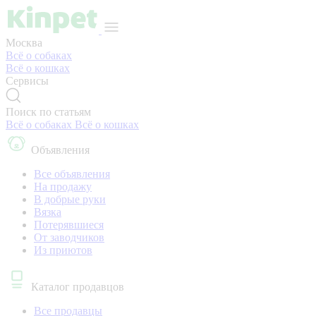
Москва
Всё о собаках
Всё о кошках
Сервисы
Поиск по статьям
Всё о собаках
Всё о кошках
Объявления
Все объявления
На продажу
В добрые руки
Вязка
Потерявшиеся
От заводчиков
Из приютов
Каталог продавцов
Все продавцы