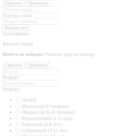
Сбросить
Применить
Породы собак
Выбрать все
Популярные
Каталог пород
Ничего не найдено
Укажите другую породу
Сбросить
Применить
Возраст
Возраст
Любой
Малыш (до 6 месяцев)
Подросток (6-11 месяцев)
Взрослеющий (1-3 года)
Взрослый (4-6 лет)
Стареющий (7-11 лет)