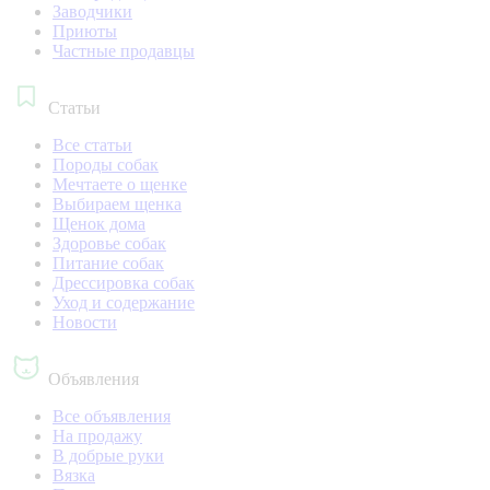
Заводчики
Приюты
Частные продавцы
Статьи
Все статьи
Породы собак
Мечтаете о щенке
Выбираем щенка
Щенок дома
Здоровье собак
Питание собак
Дрессировка собак
Уход и содержание
Новости
Объявления
Все объявления
На продажу
В добрые руки
Вязка