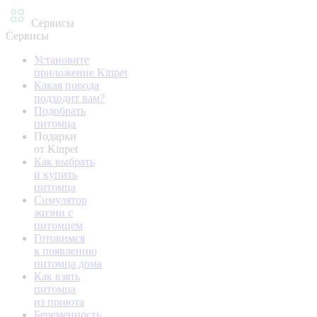
Сервисы
Сервисы
Установите
приложение Kinpet
Какая порода
подходит вам?
Подобрать
питомца
Подарки
от Kinpet
Как выбрать
и купить
питомца
Симулятор
жизни с
питомцем
Готовимся
к появлению
питомца дома
Как взять
питомца
из приюта
Беременность