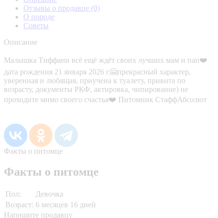
Отзывы о продавце
(0)
О породе
Советы
Описание
Малышка Тиффани всё ещё ждёт своих лучших мам и пап❤️
дата рождения 21 января 2026 г🤗прекрасный характер,
уверенная и любящая, приучена к туалету, привита по
возрасту, документы РКФ, актировка, чипирование) не
проходите мимо своего счастья❤️ Питомник СтаффАбсолют
Факты о питомце
Факты о питомце
Пол:
Девочка
Возраст:
6 месяцев 16 дней
Напишите продавцу