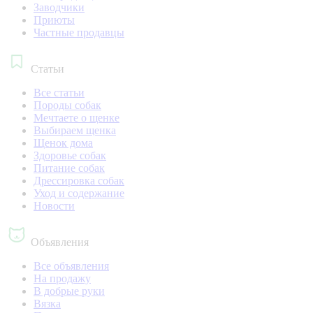
Заводчики
Приюты
Частные продавцы
Статьи
Все статьи
Породы собак
Мечтаете о щенке
Выбираем щенка
Щенок дома
Здоровье собак
Питание собак
Дрессировка собак
Уход и содержание
Новости
Объявления
Все объявления
На продажу
В добрые руки
Вязка