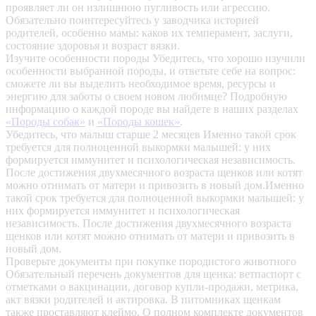
проявляет ли он излишнюю пугливость или агрессию.
Обязательно поинтересуйтесь у заводчика историей
родителей, особенно мамы: каков их темперамент, заслуги,
состояние здоровья и возраст вязки.
Изучите особенности породы
Убедитесь, что хорошо изучили
особенности выбранной породы, и ответьте себе на вопрос:
сможете ли вы выделить необходимое время, ресурсы и
энергию для заботы о своем новом любимце? Подробную
информацию о каждой породе вы найдете в наших разделах
«Породы собак»
и
«Породы кошек»
.
Убедитесь, что малыш старше 2 месяцев
Именно такой срок
требуется для полноценной выкормки малышей: у них
формируется иммунитет и психологическая независимость.
После достижения двухмесячного возраста щенков или котят
можно отнимать от матери и привозить в новый дом.Именно
такой срок требуется для полноценной выкормки малышей: у
них формируется иммунитет и психологическая
независимость. После достижения двухмесячного возраста
щенков или котят можно отнимать от матери и привозить в
новый дом.
Проверьте документы при покупке породистого животного
Обязательный перечень документов для щенка: ветпаспорт с
отметками о вакцинации, договор купли-продажи, метрика,
акт вязки родителей и актировка. В питомниках щенкам
также проставляют клеймо. О полном комплекте документов