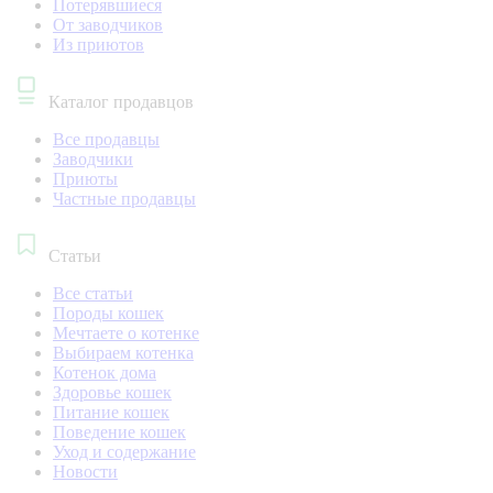
Потерявшиеся
От заводчиков
Из приютов
Каталог продавцов
Все продавцы
Заводчики
Приюты
Частные продавцы
Статьи
Все статьи
Породы кошек
Мечтаете о котенке
Выбираем котенка
Котенок дома
Здоровье кошек
Питание кошек
Поведение кошек
Уход и содержание
Новости