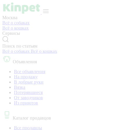
Москва
Всё о собаках
Всё о кошках
Сервисы
Поиск по статьям
Всё о собаках
Всё о кошках
Объявления
Все объявления
На продажу
В добрые руки
Вязка
Потерявшиеся
От заводчиков
Из приютов
Каталог продавцов
Все продавцы