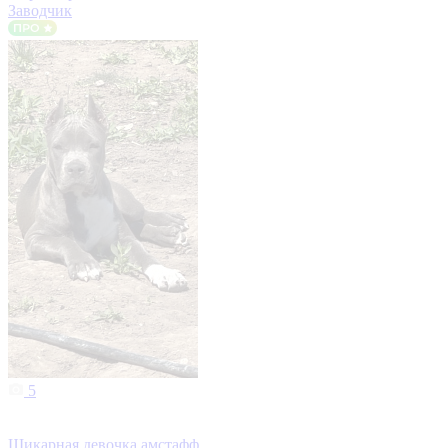
Заводчик
5
Шикарная девочка амстафф