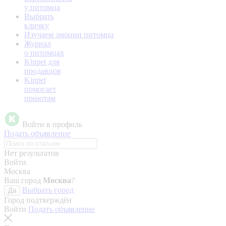
у питомца
Выбрать
кличку
Изучаем эмоции питомца
Журнал
о питомцах
Kinpet для
продавцов
Kinpet
помогает
приютам
Войти в профиль
Подать объявление
Нет результатов
Войти
Москва
Ваш город
Москва
?
Выбрать город
Да
Город подтверждён
Войти
Подать объявление