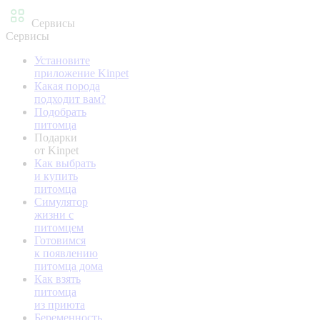
Сервисы
Сервисы
Установите
приложение Kinpet
Какая порода
подходит вам?
Подобрать
питомца
Подарки
от Kinpet
Как выбрать
и купить
питомца
Симулятор
жизни с
питомцем
Готовимся
к появлению
питомца дома
Как взять
питомца
из приюта
Беременность