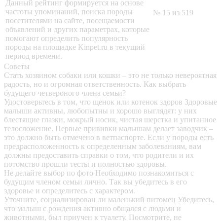
Данный рейтинг формируется на основе
частоты упоминаний, поиска породы
№ 15 из 519
посетителями на сайте, посещаемости
объявлений и других параметрах, которые
помогают определить популярность
породы на площадке Kinpet.ru в текущий
период времени.
Советы
Стать хозяином собаки или кошки – это не только невероятная
радость, но и огромная ответственность. Как выбрать
будущего четвероного члена семьи?
Удостоверьтесь в том, что щенок или котенок здоров
Здоровые
малыши активны, любопытны и хорошо выглядят: у них
блестящие глазки, мокрый носик, чистая шерстка и упитанное
телосложение. Первые прививки малышам делает заводчик –
это должно быть отмечено в ветпаспорте. Если у породы есть
предрасположенность к определенным заболеваниям, вам
должны предоставить справки о том, что родители и их
потомство прошли тесты и полностью здоровы.
Не делайте выбор по фото
Необходимо познакомиться с
будущим членом семьи лично. Так вы убедитесь в его
здоровье и определитесь с характером.
Уточните, социализирован ли маленький питомец
Убедитесь,
что малыш с рождения активно общался с людьми и
животными, был приучен к туалету. Посмотрите, не