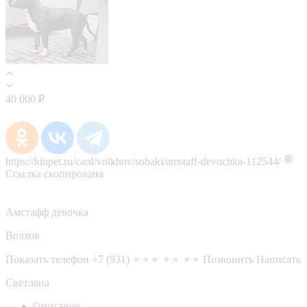
40 000 ₽
https://kinpet.ru/card/volkhov/sobaki/amstaff-devochka-112544/
Ссылка скопирована
Амстафф девочка
Волхов
Показать телефон
+7 (931) ⚬⚬⚬ ⚬⚬ ⚬⚬
Позвонить
Написать
Светлана
Описание