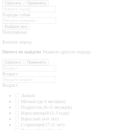
Сбросить
Применить
Породы собак
Выбрать все
Популярные
Каталог пород
Ничего не найдено
Укажите другую породу
Сбросить
Применить
Возраст
Возраст
Любой
Малыш (до 6 месяцев)
Подросток (6-11 месяцев)
Взрослеющий (1-3 года)
Взрослый (4-6 лет)
Стареющий (7-11 лет)