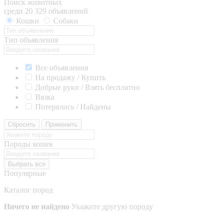
Поиск животных
среди 20 329 объявлений
Кошки
Собаки
Тип объявления
Все объявления
На продажу / Купить
Добрые руки / Взять бесплатно
Вязка
Потерялись / Найдены
Сбросить
Применить
Породы кошек
Выбрать все
Популярные
Каталог пород
Ничего не найдено
Укажите другую породу