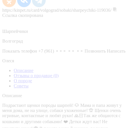
https://kinpet.ru/card/volgograd/sobaki/sharpeychiki-119036/
Ссылка скопирована
Шарпейчики
Волгоград
Показать телефон
+7 (961) ⚬⚬⚬ ⚬⚬ ⚬⚬
Позвонить
Написать
Олеся
Описание
Отзывы о продавце
(0)
О породе
Советы
Описание
Подрастают щенки породы шарпей! 🐶 Мама и папа живут у
меня дома, не на улице, собаки ухоженные! 🙊 Щенки очень
игривые, контактные и любят руки! 🙏🏻Так же общаются с
кошками и другими собаками! ❤️ Детки ждут вас! Не