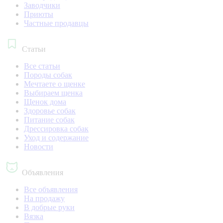
Заводчики
Приюты
Частные продавцы
Статьи
Все статьи
Породы собак
Мечтаете о щенке
Выбираем щенка
Щенок дома
Здоровье собак
Питание собак
Дрессировка собак
Уход и содержание
Новости
Объявления
Все объявления
На продажу
В добрые руки
Вязка