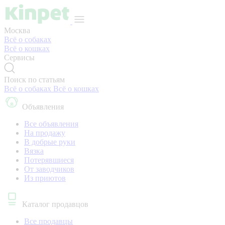
Москва
Всё о собаках
Всё о кошках
Сервисы
Поиск по статьям
Всё о собаках
Всё о кошках
Объявления
Все объявления
На продажу
В добрые руки
Вязка
Потерявшиеся
От заводчиков
Из приютов
Каталог продавцов
Все продавцы