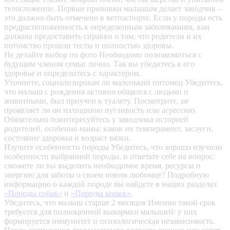
телосложение. Первые прививки малышам делает заводчик –
это должно быть отмечено в ветпаспорте. Если у породы есть
предрасположенность к определенным заболеваниям, вам
должны предоставить справки о том, что родители и их
потомство прошли тесты и полностью здоровы.
Не делайте выбор по фото
Необходимо познакомиться с
будущим членом семьи лично. Так вы убедитесь в его
здоровье и определитесь с характером.
Уточните, социализирован ли маленький питомец
Убедитесь,
что малыш с рождения активно общался с людьми и
животными, был приучен к туалету. Посмотрите, не
проявляет ли он излишнюю пугливость или агрессию.
Обязательно поинтересуйтесь у заводчика историей
родителей, особенно мамы: каков их темперамент, заслуги,
состояние здоровья и возраст вязки.
Изучите особенности породы
Убедитесь, что хорошо изучили
особенности выбранной породы, и ответьте себе на вопрос:
сможете ли вы выделить необходимое время, ресурсы и
энергию для заботы о своем новом любимце? Подробную
информацию о каждой породе вы найдете в наших разделах
«Породы собак»
и
«Породы кошек»
.
Убедитесь, что малыш старше 2 месяцев
Именно такой срок
требуется для полноценной выкормки малышей: у них
формируется иммунитет и психологическая независимость.