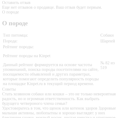
Оставить отзыв
Еще нет отзывов о продавце. Ваш отзыв будет первым.
О породе
О породе
Тип питомца:
Собаки
Порода:
Шарпей
Рейтинг породы:
Рейтинг породы на Kinpet
№ 82 из
Данный рейтинг формируется на основе частоты
519
упоминаний, поиска породы посетителями на сайте,
посещаемости объявлений и других параметрах,
которые помогают определить популярность породы
на площадке Kinpet.ru в текущий период времени.
Советы
Стать хозяином собаки или кошки – это не только невероятная
радость, но и огромная ответственность. Как выбрать
будущего четвероного члена семьи?
Удостоверьтесь в том, что щенок или котенок здоров
Здоровые
малыши активны, любопытны и хорошо выглядят: у них
блестящие глазки, мокрый носик, чистая шерстка и упитанное