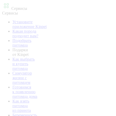
Сервисы
Сервисы
Установите
приложение Kinpet
Какая порода
подходит вам?
Подобрать
питомца
Подарки
от Kinpet
Как выбрать
и купить
питомца
Симулятор
жизни с
питомцем
Готовимся
к появлению
питомца дома
Как взять
питомца
из приюта
Беременность