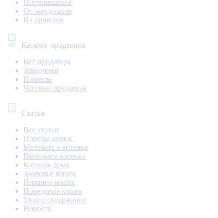
Потерявшиеся
От заводчиков
Из приютов
Каталог продавцов
Все продавцы
Заводчики
Приюты
Частные продавцы
Статьи
Все статьи
Породы кошек
Мечтаете о котенке
Выбираем котенка
Котенок дома
Здоровье кошек
Питание кошек
Поведение кошек
Уход и содержание
Новости