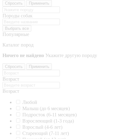
Сбросить
Применить
Породы собак
Выбрать все
Популярные
Каталог пород
Ничего не найдено
Укажите другую породу
Сбросить
Применить
Возраст
Возраст
Любой
Малыш (до 6 месяцев)
Подросток (6-11 месяцев)
Взрослеющий (1-3 года)
Взрослый (4-6 лет)
Стареющий (7-11 лет)