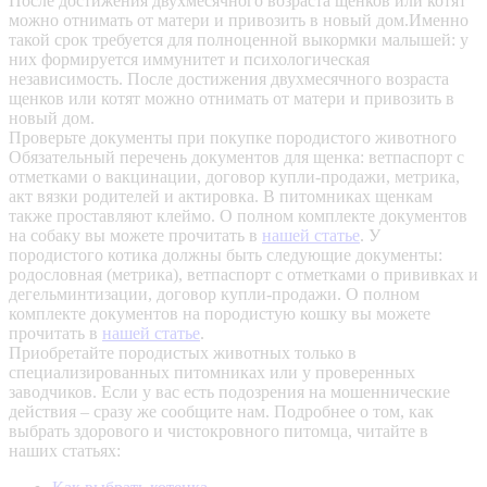
После достижения двухмесячного возраста щенков или котят
можно отнимать от матери и привозить в новый дом.Именно
такой срок требуется для полноценной выкормки малышей: у
них формируется иммунитет и психологическая
независимость. После достижения двухмесячного возраста
щенков или котят можно отнимать от матери и привозить в
новый дом.
Проверьте документы при покупке породистого животного
Обязательный перечень документов для щенка: ветпаспорт с
отметками о вакцинации, договор купли-продажи, метрика,
акт вязки родителей и актировка. В питомниках щенкам
также проставляют клеймо. О полном комплекте документов
на собаку вы можете прочитать в
нашей статье
.
У
породистого котика должны быть следующие документы:
родословная (метрика), ветпаспорт с отметками о прививках и
дегельминтизации, договор купли-продажи. О полном
комплекте документов на породистую кошку вы можете
прочитать в
нашей статье
.
Приобретайте породистых животных только в
специализированных питомниках или у проверенных
заводчиков. Если у вас есть подозрения на мошеннические
действия – сразу же сообщите нам.
Подробнее о том, как
выбрать здорового и чистокровного питомца, читайте в
наших статьях: