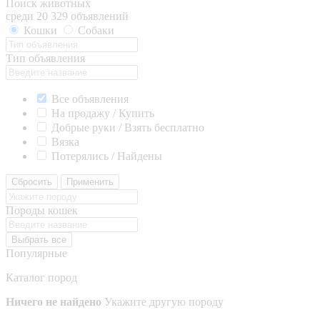
Поиск животных
среди 20 329 объявлений
Кошки
Собаки
Тип объявления
Все объявления
На продажу / Купить
Добрые руки / Взять бесплатно
Вязка
Потерялись / Найдены
Сбросить
Применить
Породы кошек
Выбрать все
Популярные
Каталог пород
Ничего не найдено
Укажите другую породу