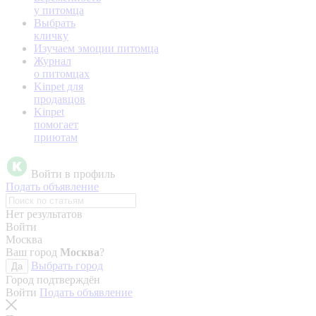
у питомца
Выбрать
кличку
Изучаем эмоции питомца
Журнал
о питомцах
Kinpet для
продавцов
Kinpet
помогает
приютам
Войти в профиль
Подать объявление
Нет результатов
Войти
Москва
Ваш город
Москва
?
Выбрать город
Да
Город подтверждён
Войти
Подать объявление