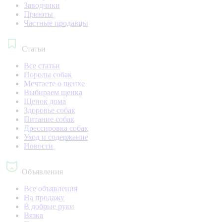
Заводчики
Приюты
Частные продавцы
Статьи
Все статьи
Породы собак
Мечтаете о щенке
Выбираем щенка
Щенок дома
Здоровье собак
Питание собак
Дрессировка собак
Уход и содержание
Новости
Объявления
Все объявления
На продажу
В добрые руки
Вязка