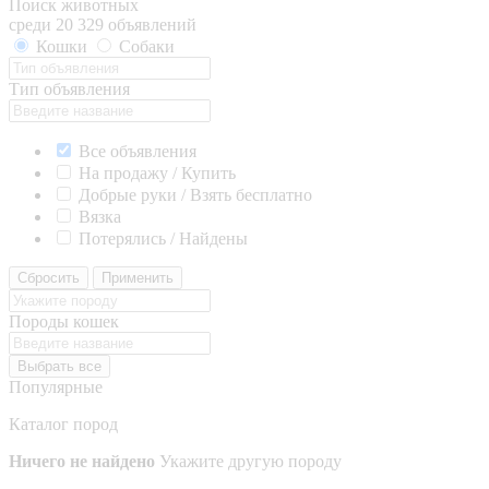
Поиск животных
среди 20 329 объявлений
Кошки
Собаки
Тип объявления
Все объявления
На продажу / Купить
Добрые руки / Взять бесплатно
Вязка
Потерялись / Найдены
Сбросить
Применить
Породы кошек
Выбрать все
Популярные
Каталог пород
Ничего не найдено
Укажите другую породу