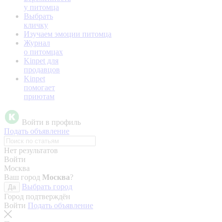
у питомца
Выбрать
кличку
Изучаем эмоции питомца
Журнал
о питомцах
Kinpet для
продавцов
Kinpet
помогает
приютам
Войти в профиль
Подать объявление
Нет результатов
Войти
Москва
Ваш город
Москва
?
Выбрать город
Да
Город подтверждён
Войти
Подать объявление