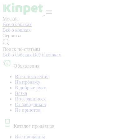
Москва
Всё о собаках
Всё о кошках
Сервисы
Поиск по статьям
Всё о собаках
Всё о кошках
Объявления
Все объявления
На продажу
В добрые руки
Вязка
Потерявшиеся
От заводчиков
Из приютов
Каталог продавцов
Все продавцы