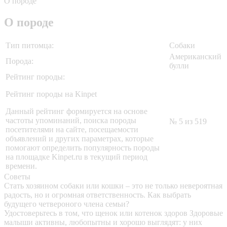
О породе
О породе
Тип питомца:
Собаки
Американский
Порода:
булли
Рейтинг породы:
Рейтинг породы на Kinpet
Данный рейтинг формируется на основе
частоты упоминаний, поиска породы
№ 5 из 519
посетителями на сайте, посещаемости
объявлений и других параметрах, которые
помогают определить популярность породы
на площадке Kinpet.ru в текущий период
времени.
Советы
Стать хозяином собаки или кошки – это не только невероятная
радость, но и огромная ответственность. Как выбрать
будущего четвероного члена семьи?
Удостоверьтесь в том, что щенок или котенок здоров
Здоровые
малыши активны, любопытны и хорошо выглядят: у них