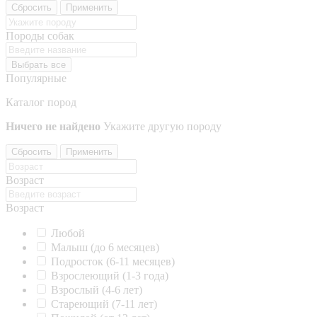
Сбросить
Применить
Породы собак
Выбрать все
Популярные
Каталог пород
Ничего не найдено
Укажите другую породу
Сбросить
Применить
Возраст
Возраст
Любой
Малыш (до 6 месяцев)
Подросток (6-11 месяцев)
Взрослеющий (1-3 года)
Взрослый (4-6 лет)
Стареющий (7-11 лет)