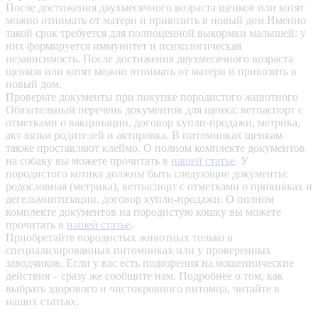
После достижения двухмесячного возраста щенков или котят
можно отнимать от матери и привозить в новый дом.Именно
такой срок требуется для полноценной выкормки малышей: у
них формируется иммунитет и психологическая
независимость. После достижения двухмесячного возраста
щенков или котят можно отнимать от матери и привозить в
новый дом.
Проверьте документы при покупке породистого животного
Обязательный перечень документов для щенка: ветпаспорт с
отметками о вакцинации, договор купли-продажи, метрика,
акт вязки родителей и актировка. В питомниках щенкам
также проставляют клеймо. О полном комплекте документов
на собаку вы можете прочитать в
нашей статье
.
У
породистого котика должны быть следующие документы:
родословная (метрика), ветпаспорт с отметками о прививках и
дегельминтизации, договор купли-продажи. О полном
комплекте документов на породистую кошку вы можете
прочитать в
нашей статье
.
Приобретайте породистых животных только в
специализированных питомниках или у проверенных
заводчиков. Если у вас есть подозрения на мошеннические
действия – сразу же сообщите нам.
Подробнее о том, как
выбрать здорового и чистокровного питомца, читайте в
наших статьях: