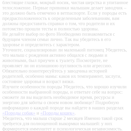
блестящие глазки, мокрый носик, чистая шерстка и упитанное
телосложение. Первые прививки малышам делает заводчик –
это должно быть отмечено в ветпаспорте. Если у породы есть
предрасположенность к определенным заболеваниям, вам
должны предоставить справки о том, что родители и их
потомство прошли тесты и полностью здоровы.
Не делайте выбор по фото
Необходимо познакомиться с
будущим членом семьи лично. Так вы убедитесь в его
здоровье и определитесь с характером.
Уточните, социализирован ли маленький питомец
Убедитесь,
что малыш с рождения активно общался с людьми и
животными, был приучен к туалету. Посмотрите, не
проявляет ли он излишнюю пугливость или агрессию.
Обязательно поинтересуйтесь у заводчика историей
родителей, особенно мамы: каков их темперамент, заслуги,
состояние здоровья и возраст вязки.
Изучите особенности породы
Убедитесь, что хорошо изучили
особенности выбранной породы, и ответьте себе на вопрос:
сможете ли вы выделить необходимое время, ресурсы и
энергию для заботы о своем новом любимце? Подробную
информацию о каждой породе вы найдете в наших разделах
«Породы собак»
и
«Породы кошек»
.
Убедитесь, что малыш старше 2 месяцев
Именно такой срок
требуется для полноценной выкормки малышей: у них
формируется иммунитет и психологическая независимость.