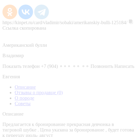
https://kinpet.ru/card/vladimir/sobaki/amerikanskiy-bulli-125184/
Ссылка скопирована
Американский булли
Владимир
Показать телефон
+7 (904) ⚬⚬⚬ ⚬⚬ ⚬⚬
Позвонить
Написать
Евгения
Описание
Отзывы о продавце
(0)
О породе
Советы
Описание
Предлагается к бронирование прекрасная девчонка в
тигровой шубке . Цена указана за бронирование , будет готова
к переезду июль- август