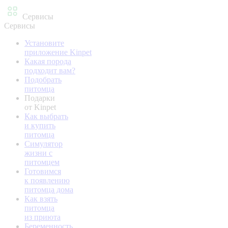
Сервисы
Сервисы
Установите
приложение Kinpet
Какая порода
подходит вам?
Подобрать
питомца
Подарки
от Kinpet
Как выбрать
и купить
питомца
Симулятор
жизни с
питомцем
Готовимся
к появлению
питомца дома
Как взять
питомца
из приюта
Беременность