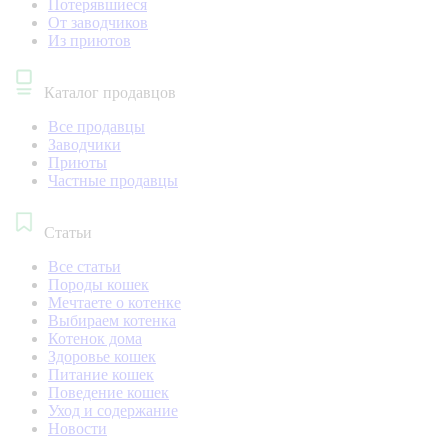
Потерявшиеся
От заводчиков
Из приютов
Каталог продавцов
Все продавцы
Заводчики
Приюты
Частные продавцы
Статьи
Все статьи
Породы кошек
Мечтаете о котенке
Выбираем котенка
Котенок дома
Здоровье кошек
Питание кошек
Поведение кошек
Уход и содержание
Новости