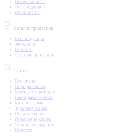
Потерявшиеся
От заводчиков
Из приютов
Каталог продавцов
Все продавцы
Заводчики
Приюты
Частные продавцы
Статьи
Все статьи
Породы кошек
Мечтаете о котенке
Выбираем котенка
Котенок дома
Здоровье кошек
Питание кошек
Поведение кошек
Уход и содержание
Новости