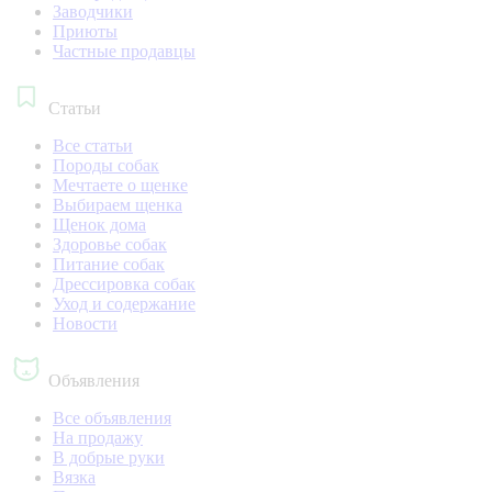
Заводчики
Приюты
Частные продавцы
Статьи
Все статьи
Породы собак
Мечтаете о щенке
Выбираем щенка
Щенок дома
Здоровье собак
Питание собак
Дрессировка собак
Уход и содержание
Новости
Объявления
Все объявления
На продажу
В добрые руки
Вязка