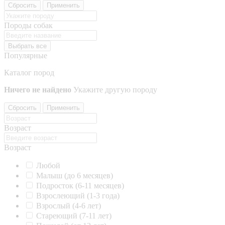
Сбросить
Применить
Породы собак
Выбрать все
Популярные
Каталог пород
Ничего не найдено
Укажите другую породу
Сбросить
Применить
Возраст
Возраст
Любой
Малыш (до 6 месяцев)
Подросток (6-11 месяцев)
Взрослеющий (1-3 года)
Взрослый (4-6 лет)
Стареющий (7-11 лет)