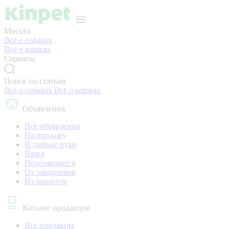
Москва
Всё о собаках
Всё о кошках
Сервисы
Поиск по статьям
Всё о собаках
Всё о кошках
Объявления
Все объявления
На продажу
В добрые руки
Вязка
Потерявшиеся
От заводчиков
Из приютов
Каталог продавцов
Все продавцы