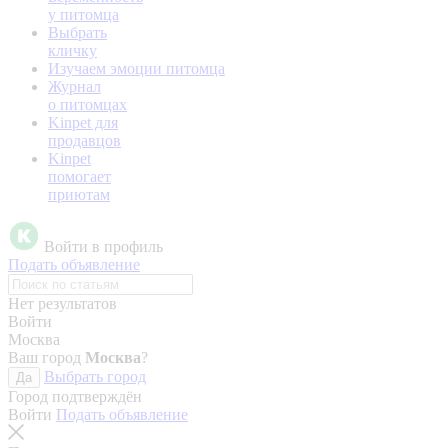
у питомца
Выбрать
кличку
Изучаем эмоции питомца
Журнал
о питомцах
Kinpet для
продавцов
Kinpet
помогает
приютам
Войти в профиль
Подать объявление
Нет результатов
Войти
Москва
Ваш город
Москва
?
Выбрать город
Да
Город подтверждён
Войти
Подать объявление