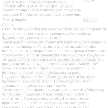
посетителями на сайте, посещаемости
объявлений и других параметрах, которые
помогают определить популярность породы на
площадке Kinpet.ru в текущий период времени.
Размер породы:
Средние
Советы
Стать хозяином собаки или кошки – это не только невероятная
радость, но и огромная ответственность. Как выбрать
будущего четвероного члена семьи?
Удостоверьтесь в том, что щенок или котенок здоров
Здоровые
малыши активны, любопытны и хорошо выглядят: у них
блестящие глазки, мокрый носик, чистая шерстка и упитанное
телосложение. Первые прививки малышам делает заводчик –
это должно быть отмечено в ветпаспорте. Если у породы есть
предрасположенность к определенным заболеваниям, вам
должны предоставить справки о том, что родители и их
потомство прошли тесты и полностью здоровы.
Не делайте выбор по фото
Необходимо познакомиться с
будущим членом семьи лично. Так вы убедитесь в его
здоровье и определитесь с характером.
Уточните, социализирован ли маленький питомец
Убедитесь,
что малыш с рождения активно общался с людьми и
животными, был приучен к туалету. Посмотрите, не
проявляет ли он излишнюю пугливость или агрессию.
Обязательно поинтересуйтесь у заводчика историей