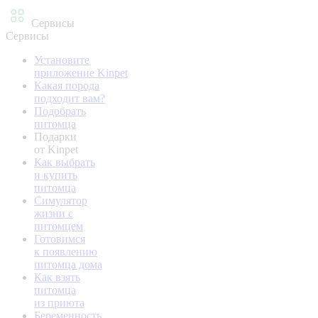
Сервисы
Сервисы
Установите
приложение Kinpet
Какая порода
подходит вам?
Подобрать
питомца
Подарки
от Kinpet
Как выбрать
и купить
питомца
Симулятор
жизни с
питомцем
Готовимся
к появлению
питомца дома
Как взять
питомца
из приюта
Беременность