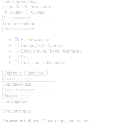
Поиск животных
среди 20 329 объявлений
Кошки
Собаки
Тип объявления
Все объявления
На продажу / Купить
Добрые руки / Взять бесплатно
Вязка
Потерялись / Найдены
Сбросить
Применить
Породы кошек
Выбрать все
Популярные
Каталог пород
Ничего не найдено
Укажите другую породу