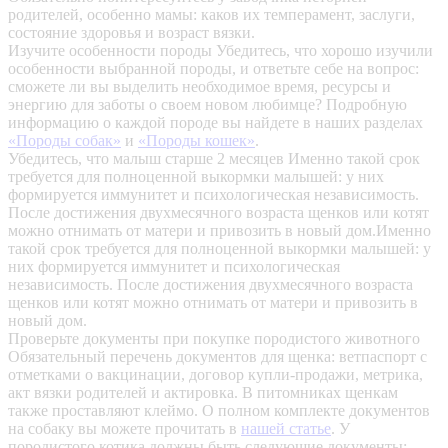
родителей, особенно мамы: каков их темперамент, заслуги,
состояние здоровья и возраст вязки.
Изучите особенности породы
Убедитесь, что хорошо изучили
особенности выбранной породы, и ответьте себе на вопрос:
сможете ли вы выделить необходимое время, ресурсы и
энергию для заботы о своем новом любимце? Подробную
информацию о каждой породе вы найдете в наших разделах
«Породы собак»
и
«Породы кошек»
.
Убедитесь, что малыш старше 2 месяцев
Именно такой срок
требуется для полноценной выкормки малышей: у них
формируется иммунитет и психологическая независимость.
После достижения двухмесячного возраста щенков или котят
можно отнимать от матери и привозить в новый дом.Именно
такой срок требуется для полноценной выкормки малышей: у
них формируется иммунитет и психологическая
независимость. После достижения двухмесячного возраста
щенков или котят можно отнимать от матери и привозить в
новый дом.
Проверьте документы при покупке породистого животного
Обязательный перечень документов для щенка: ветпаспорт с
отметками о вакцинации, договор купли-продажи, метрика,
акт вязки родителей и актировка. В питомниках щенкам
также проставляют клеймо. О полном комплекте документов
на собаку вы можете прочитать в
нашей статье
.
У
породистого котика должны быть следующие документы: