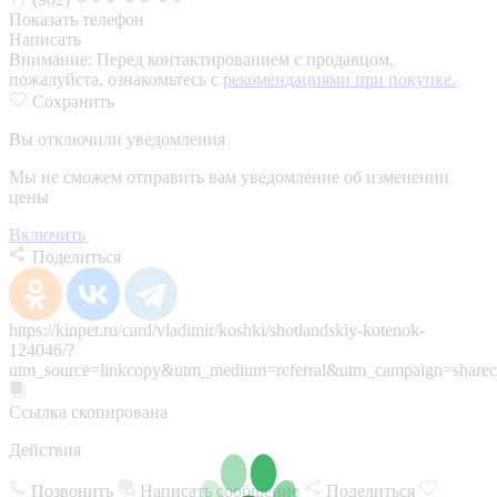
Показать телефон
Написать
Внимание:
Перед контактированием с продавцом,
пожалуйста, ознакомьтесь с
рекомендациями при покупке.
Сохранить
Вы отключили уведомления
Мы не сможем отправить вам уведомление об изменении
цены
Включить
Поделиться
https://kinpet.ru/card/vladimir/koshki/shotlandskiy-kotenok-
124046/?
utm_source=linkcopy&utm_medium=referral&utm_campaign=sharec
Ссылка скопирована
Действия
Позвонить
Написать сообщение
Поделиться