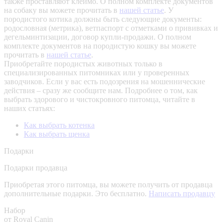
также проставляют клеймо. О полном комплекте документов
на собаку вы можете прочитать в
нашей статье
.
У
породистого котика должны быть следующие документы:
родословная (метрика), ветпаспорт с отметками о прививках и
дегельминтизации, договор купли-продажи. О полном
комплекте документов на породистую кошку вы можете
прочитать в
нашей статье
.
Приобретайте породистых животных только в
специализированных питомниках или у проверенных
заводчиков. Если у вас есть подозрения на мошеннические
действия – сразу же сообщите нам.
Подробнее о том, как
выбрать здорового и чистокровного питомца, читайте в
наших статьях:
Как выбрать котенка
Как выбрать щенка
Подарки
Подарки продавца
Приобретая этого питомца, вы можете получить от продавца
дополнительные подарки. Это бесплатно.
Написать продавцу
Набор
от Royal Canin