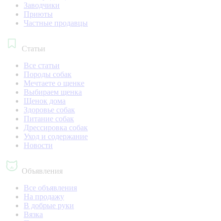
Заводчики
Приюты
Частные продавцы
Статьи
Все статьи
Породы собак
Мечтаете о щенке
Выбираем щенка
Щенок дома
Здоровье собак
Питание собак
Дрессировка собак
Уход и содержание
Новости
Объявления
Все объявления
На продажу
В добрые руки
Вязка