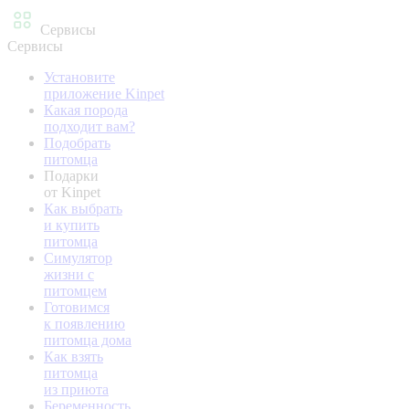
Сервисы
Сервисы
Установите
приложение Kinpet
Какая порода
подходит вам?
Подобрать
питомца
Подарки
от Kinpet
Как выбрать
и купить
питомца
Симулятор
жизни с
питомцем
Готовимся
к появлению
питомца дома
Как взять
питомца
из приюта
Беременность