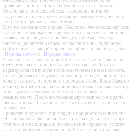
животными, был приучен к туалету. Посмотрите, не
проявляет ли он излишнюю пугливость или агрессию.
Обязательно поинтересуйтесь у заводчика историей
родителей, особенно мамы: каков их темперамент, заслуги,
состояние здоровья и возраст вязки.
Изучите особенности породы
Убедитесь, что хорошо изучили
особенности выбранной породы, и ответьте себе на вопрос:
сможете ли вы выделить необходимое время, ресурсы и
энергию для заботы о своем новом любимце? Подробную
информацию о каждой породе вы найдете в наших разделах
«Породы собак»
и
«Породы кошек»
.
Убедитесь, что малыш старше 2 месяцев
Именно такой срок
требуется для полноценной выкормки малышей: у них
формируется иммунитет и психологическая независимость.
После достижения двухмесячного возраста щенков или котят
можно отнимать от матери и привозить в новый дом.Именно
такой срок требуется для полноценной выкормки малышей: у
них формируется иммунитет и психологическая
независимость. После достижения двухмесячного возраста
щенков или котят можно отнимать от матери и привозить в
новый дом.
Проверьте документы при покупке породистого животного
Обязательный перечень документов для щенка: ветпаспорт с
отметками о вакцинации, договор купли-продажи, метрика,
акт вязки родителей и актировка. В питомниках щенкам