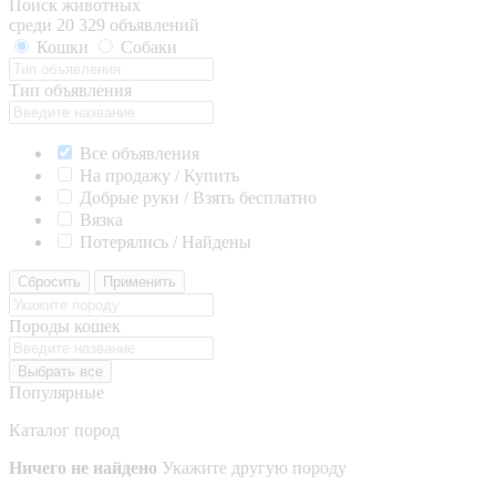
Поиск животных
среди 20 329 объявлений
Кошки
Собаки
Тип объявления
Все объявления
На продажу / Купить
Добрые руки / Взять бесплатно
Вязка
Потерялись / Найдены
Сбросить
Применить
Породы кошек
Выбрать все
Популярные
Каталог пород
Ничего не найдено
Укажите другую породу