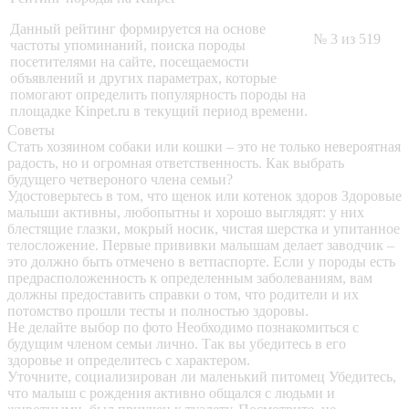
Данный рейтинг формируется на основе
№ 3 из 519
частоты упоминаний, поиска породы
посетителями на сайте, посещаемости
объявлений и других параметрах, которые
помогают определить популярность породы на
площадке Kinpet.ru в текущий период времени.
Советы
Стать хозяином собаки или кошки – это не только невероятная
радость, но и огромная ответственность. Как выбрать
будущего четвероного члена семьи?
Удостоверьтесь в том, что щенок или котенок здоров
Здоровые
малыши активны, любопытны и хорошо выглядят: у них
блестящие глазки, мокрый носик, чистая шерстка и упитанное
телосложение. Первые прививки малышам делает заводчик –
это должно быть отмечено в ветпаспорте. Если у породы есть
предрасположенность к определенным заболеваниям, вам
должны предоставить справки о том, что родители и их
потомство прошли тесты и полностью здоровы.
Не делайте выбор по фото
Необходимо познакомиться с
будущим членом семьи лично. Так вы убедитесь в его
здоровье и определитесь с характером.
Уточните, социализирован ли маленький питомец
Убедитесь,
что малыш с рождения активно общался с людьми и