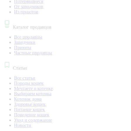
Потерявшиеся
От заводчиков
Из приютов
Каталог продавцов
Все продавцы
Заводчики
Приюты
Частные продавцы
Статьи
Все статьи
Породы кошек
Мечтаете о котенке
Выбираем котенка
Котенок дома
Здоровье кошек
Питание кошек
Поведение кошек
Уход и содержание
Новости