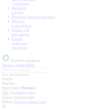
у питомца
Выбрать
кличку
Изучаем эмоции питомца
Журнал
о питомцах
Kinpet для
продавцов
Kinpet
помогает
приютам
Войти в профиль
Подать объявление
Нет результатов
Войти
Москва
Ваш город
Москва
?
Выбрать город
Да
Город подтверждён
Войти
Подать объявление