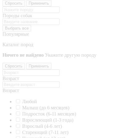
Сбросить
Применить
Породы собак
Выбрать все
Популярные
Каталог пород
Ничего не найдено
Укажите другую породу
Сбросить
Применить
Возраст
Возраст
Любой
Малыш (до 6 месяцев)
Подросток (6-11 месяцев)
Взрослеющий (1-3 года)
Взрослый (4-6 лет)
Стареющий (7-11 лет)