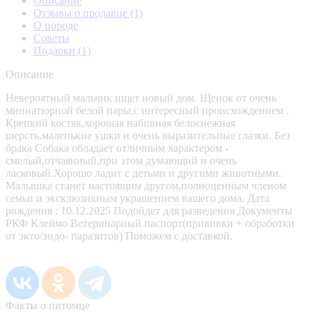
Описание
Отзывы о продавце
(1)
О породе
Советы
Подарки
(1)
Описание
Невероятный мальчик ищет новый дом. Щенок от очень
миниатюрной белой пары,с интересный происхождением .
Крепкий костяк,хорошая набивная белоснежная
шерсть,маленькие ушки и очень выразительные глазки. Без
брака Собака обладает отличным характером -
смелый,отчаянный,при этом думающий и очень
ласковый.Хорошо ладит с детьми и другими животными.
Малышка станет настоящим другом,полноценным членом
семьи и эксклюзивным украшением вашего дома. Дата
рождения : 10.12.2025 Подойдет для разведения Документы
РКФ Клеймо Ветеринарный паспорт(прививки + обработки
от экто/эндо- паразитов) Поможем с доставкой.
Факты о питомце