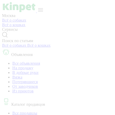
Москва
Всё о собаках
Всё о кошках
Сервисы
Поиск по статьям
Всё о собаках
Всё о кошках
Объявления
Все объявления
На продажу
В добрые руки
Вязка
Потерявшиеся
От заводчиков
Из приютов
Каталог продавцов
Все продавцы