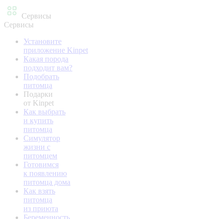
Сервисы
Сервисы
Установите
приложение Kinpet
Какая порода
подходит вам?
Подобрать
питомца
Подарки
от Kinpet
Как выбрать
и купить
питомца
Симулятор
жизни с
питомцем
Готовимся
к появлению
питомца дома
Как взять
питомца
из приюта
Беременность