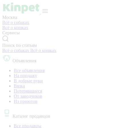
Москва
Всё о собаках
Всё о кошках
Сервисы
Поиск по статьям
Всё о собаках
Всё о кошках
Объявления
Все объявления
На продажу
В добрые руки
Вязка
Потерявшиеся
От заводчиков
Из приютов
Каталог продавцов
Все продавцы