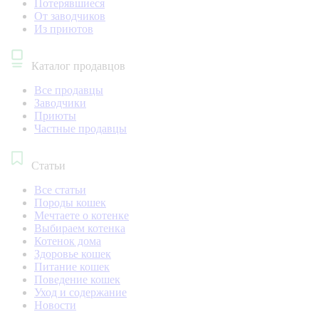
Потерявшиеся
От заводчиков
Из приютов
Каталог продавцов
Все продавцы
Заводчики
Приюты
Частные продавцы
Статьи
Все статьи
Породы кошек
Мечтаете о котенке
Выбираем котенка
Котенок дома
Здоровье кошек
Питание кошек
Поведение кошек
Уход и содержание
Новости