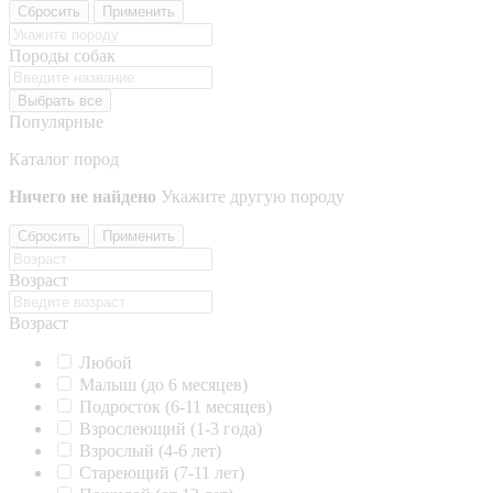
Сбросить
Применить
Породы собак
Выбрать все
Популярные
Каталог пород
Ничего не найдено
Укажите другую породу
Сбросить
Применить
Возраст
Возраст
Любой
Малыш (до 6 месяцев)
Подросток (6-11 месяцев)
Взрослеющий (1-3 года)
Взрослый (4-6 лет)
Стареющий (7-11 лет)