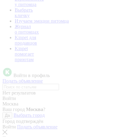
у питомца
Выбрать
кличку
Изучаем эмоции питомца
Журнал
о питомцах
Kinpet для
продавцов
Kinpet
помогает
приютам
Войти в профиль
Подать объявление
Нет результатов
Войти
Москва
Ваш город
Москва
?
Выбрать город
Да
Город подтверждён
Войти
Подать объявление