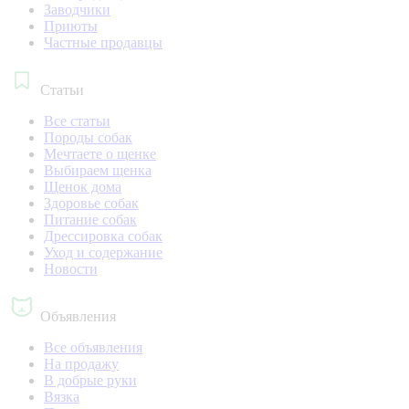
Заводчики
Приюты
Частные продавцы
Статьи
Все статьи
Породы собак
Мечтаете о щенке
Выбираем щенка
Щенок дома
Здоровье собак
Питание собак
Дрессировка собак
Уход и содержание
Новости
Объявления
Все объявления
На продажу
В добрые руки
Вязка