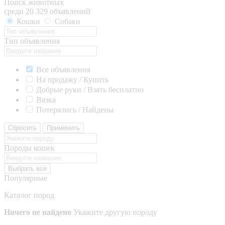
Поиск животных
среди 20 329 объявлений
Кошки
Собаки
Тип объявления
Все объявления
На продажу / Купить
Добрые руки / Взять бесплатно
Вязка
Потерялись / Найдены
Сбросить
Применить
Породы кошек
Выбрать все
Популярные
Каталог пород
Ничего не найдено
Укажите другую породу