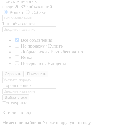
Поиск животных
среди 20 329 объявлений
Кошки
Собаки
Тип объявления
Все объявления
На продажу / Купить
Добрые руки / Взять бесплатно
Вязка
Потерялись / Найдены
Сбросить
Применить
Породы кошек
Выбрать все
Популярные
Каталог пород
Ничего не найдено
Укажите другую породу