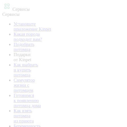
Сервисы
Сервисы
Установите
приложение Kinpet
Какая порода
подходит вам?
Подобрать
питомца
Подарки
от Kinpet
Как выбрать
и купить
питомца
Симулятор
жизни с
питомцем
Готовимся
к появлению
питомца дома
Как взять
питомца
из приюта
Беременность