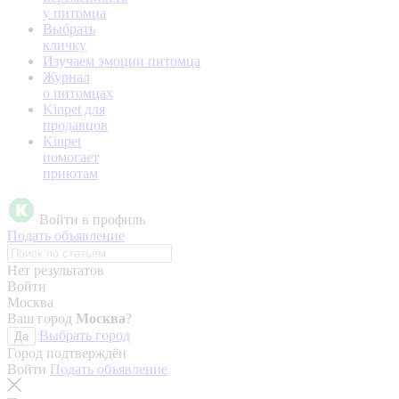
у питомца
Выбрать
кличку
Изучаем эмоции питомца
Журнал
о питомцах
Kinpet для
продавцов
Kinpet
помогает
приютам
Войти в профиль
Подать объявление
Нет результатов
Войти
Москва
Ваш город
Москва
?
Выбрать город
Да
Город подтверждён
Войти
Подать объявление