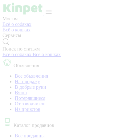
Москва
Всё о собаках
Всё о кошках
Сервисы
Поиск по статьям
Всё о собаках
Всё о кошках
Объявления
Все объявления
На продажу
В добрые руки
Вязка
Потерявшиеся
От заводчиков
Из приютов
Каталог продавцов
Все продавцы