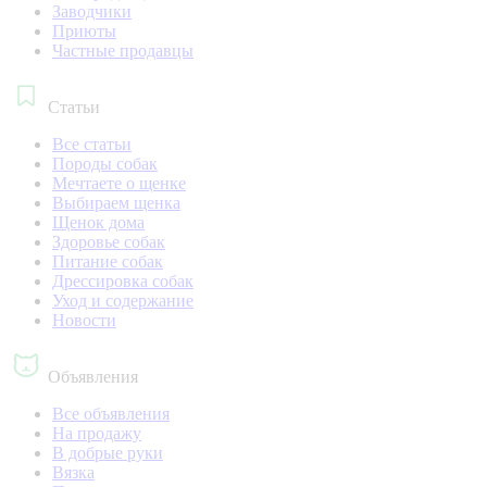
Заводчики
Приюты
Частные продавцы
Статьи
Все статьи
Породы собак
Мечтаете о щенке
Выбираем щенка
Щенок дома
Здоровье собак
Питание собак
Дрессировка собак
Уход и содержание
Новости
Объявления
Все объявления
На продажу
В добрые руки
Вязка