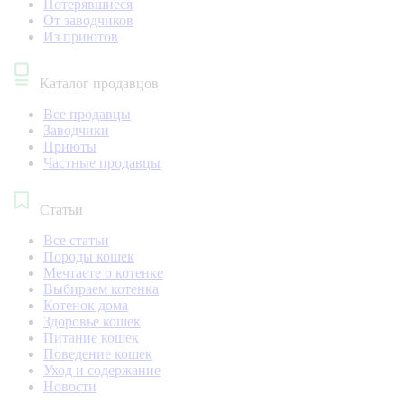
Потерявшиеся
От заводчиков
Из приютов
Каталог продавцов
Все продавцы
Заводчики
Приюты
Частные продавцы
Статьи
Все статьи
Породы кошек
Мечтаете о котенке
Выбираем котенка
Котенок дома
Здоровье кошек
Питание кошек
Поведение кошек
Уход и содержание
Новости