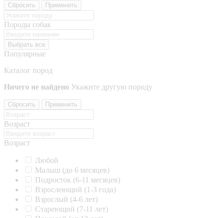
Сбросить
Применить
Породы собак
Выбрать все
Популярные
Каталог пород
Ничего не найдено
Укажите другую породу
Сбросить
Применить
Возраст
Возраст
Любой
Малыш (до 6 месяцев)
Подросток (6-11 месяцев)
Взрослеющий (1-3 года)
Взрослый (4-6 лет)
Стареющий (7-11 лет)