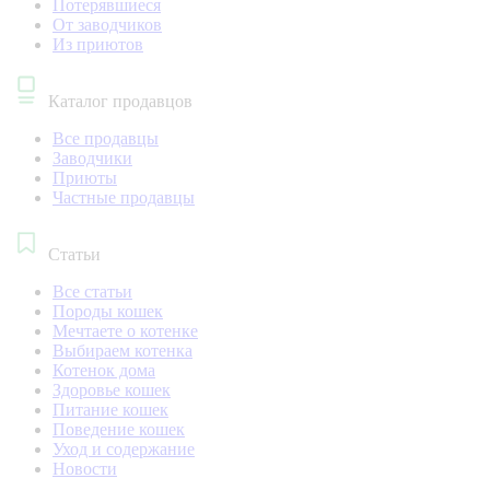
Потерявшиеся
От заводчиков
Из приютов
Каталог продавцов
Все продавцы
Заводчики
Приюты
Частные продавцы
Статьи
Все статьи
Породы кошек
Мечтаете о котенке
Выбираем котенка
Котенок дома
Здоровье кошек
Питание кошек
Поведение кошек
Уход и содержание
Новости