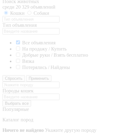
Поиск животных
среди 20 329 объявлений
Кошки
Собаки
Тип объявления
Все объявления
На продажу / Купить
Добрые руки / Взять бесплатно
Вязка
Потерялись / Найдены
Сбросить
Применить
Породы кошек
Выбрать все
Популярные
Каталог пород
Ничего не найдено
Укажите другую породу