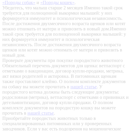
«Породы собак»
и
«Породы кошек»
.
Убедитесь, что малыш старше 2 месяцев
Именно такой срок
требуется для полноценной выкормки малышей: у них
формируется иммунитет и психологическая независимость.
После достижения двухмесячного возраста щенков или котят
можно отнимать от матери и привозить в новый дом.Именно
такой срок требуется для полноценной выкормки малышей: у
них формируется иммунитет и психологическая
независимость. После достижения двухмесячного возраста
щенков или котят можно отнимать от матери и привозить в
новый дом.
Проверьте документы при покупке породистого животного
Обязательный перечень документов для щенка: ветпаспорт с
отметками о вакцинации, договор купли-продажи, метрика,
акт вязки родителей и актировка. В питомниках щенкам
также проставляют клеймо. О полном комплекте документов
на собаку вы можете прочитать в
нашей статье
.
У
породистого котика должны быть следующие документы:
родословная (метрика), ветпаспорт с отметками о прививках и
дегельминтизации, договор купли-продажи. О полном
комплекте документов на породистую кошку вы можете
прочитать в
нашей статье
.
Приобретайте породистых животных только в
специализированных питомниках или у проверенных
заводчиков. Если у вас есть подозрения на мошеннические