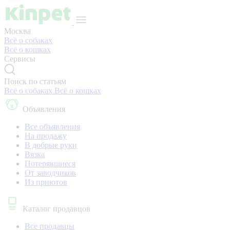
Москва
Всё о собаках
Всё о кошках
Сервисы
Поиск по статьям
Всё о собаках
Всё о кошках
Объявления
Все объявления
На продажу
В добрые руки
Вязка
Потерявшиеся
От заводчиков
Из приютов
Каталог продавцов
Все продавцы