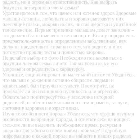
радость, но и огромная ответственность. Как выбрать
будущего четвероного члена семьи?
Удостоверьтесь в том, что щенок или котенок здоров
Здоровые
малыши активны, любопытны и хорошо выглядят: у них
блестящие глазки, мокрый носик, чистая шерстка и упитанное
телосложение. Первые прививки малышам делает заводчик –
это должно быть отмечено в ветпаспорте. Если у породы есть
предрасположенность к определенным заболеваниям, вам
должны предоставить справки о том, что родители и их
потомство прошли тесты и полностью здоровы.
Не делайте выбор по фото
Необходимо познакомиться с
будущим членом семьи лично. Так вы убедитесь в его
здоровье и определитесь с характером.
Уточните, социализирован ли маленький питомец
Убедитесь,
что малыш с рождения активно общался с людьми и
животными, был приучен к туалету. Посмотрите, не
проявляет ли он излишнюю пугливость или агрессию.
Обязательно поинтересуйтесь у заводчика историей
родителей, особенно мамы: каков их темперамент, заслуги,
состояние здоровья и возраст вязки.
Изучите особенности породы
Убедитесь, что хорошо изучили
особенности выбранной породы, и ответьте себе на вопрос:
сможете ли вы выделить необходимое время, ресурсы и
энергию для заботы о своем новом любимце? Подробную
информацию о каждой породе вы найдете в наших разделах