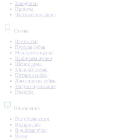
Заводчики
Приюты
Частные продавцы
Статьи
Все статьи
Породы собак
Мечтаете о щенке
Выбираем щенка
Щенок дома
Здоровье собак
Питание собак
Дрессировка собак
Уход и содержание
Новости
Объявления
Все объявления
На продажу
В добрые руки
Вязка