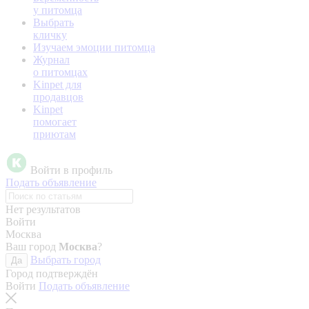
у питомца
Выбрать
кличку
Изучаем эмоции питомца
Журнал
о питомцах
Kinpet для
продавцов
Kinpet
помогает
приютам
Войти в профиль
Подать объявление
Нет результатов
Войти
Москва
Ваш город
Москва
?
Выбрать город
Да
Город подтверждён
Войти
Подать объявление