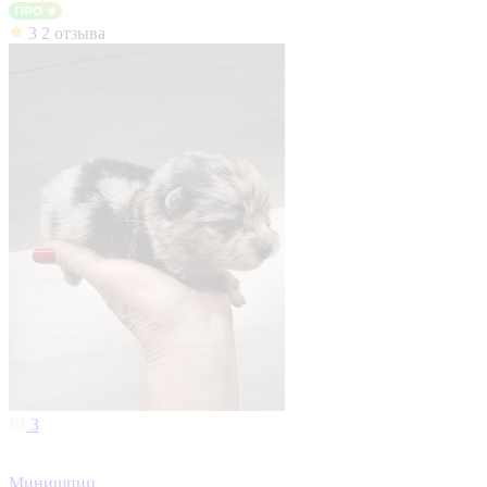
3
2 отзыва
3
Минишпиц