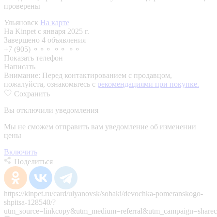
проверены
Ульяновск
На карте
На Kinpet c января 2025 г.
Завершено 4 объявления
+7 (905) ⚬⚬⚬ ⚬⚬ ⚬⚬
Показать телефон
Написать
Внимание:
Перед контактированием с продавцом,
пожалуйста, ознакомьтесь с
рекомендациями при покупке.
Сохранить
Вы отключили уведомления
Мы не сможем отправить вам уведомление об изменении
цены
Включить
Поделиться
https://kinpet.ru/card/ulyanovsk/sobaki/devochka-pomeranskogo-
shpitsa-128540/?
utm_source=linkcopy&utm_medium=referral&utm_campaign=sharec