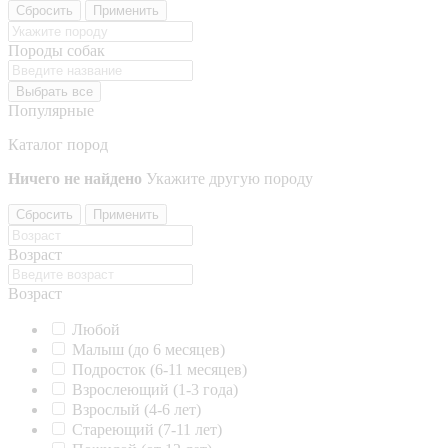
Сбросить
Применить
Породы собак
Выбрать все
Популярные
Каталог пород
Ничего не найдено
Укажите другую породу
Сбросить
Применить
Возраст
Возраст
Любой
Малыш (до 6 месяцев)
Подросток (6-11 месяцев)
Взрослеющий (1-3 года)
Взрослый (4-6 лет)
Стареющий (7-11 лет)