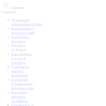
Сервисы
Сервисы
Установите
приложение Kinpet
Какая порода
подходит вам?
Подобрать
питомца
Подарки
от Kinpet
Как выбрать
и купить
питомца
Симулятор
жизни с
питомцем
Готовимся
к появлению
питомца дома
Как взять
питомца
из приюта
Беременность