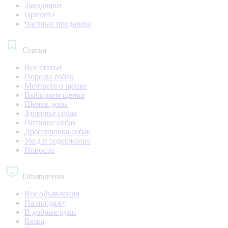
Заводчики
Приюты
Частные продавцы
Статьи
Все статьи
Породы собак
Мечтаете о щенке
Выбираем щенка
Щенок дома
Здоровье собак
Питание собак
Дрессировка собак
Уход и содержание
Новости
Объявления
Все объявления
На продажу
В добрые руки
Вязка