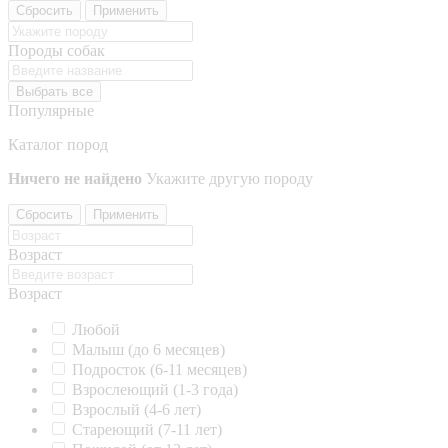
Сбросить
Применить
Породы собак
Выбрать все
Популярные
Каталог пород
Ничего не найдено
Укажите другую породу
Сбросить
Применить
Возраст
Возраст
Любой
Малыш (до 6 месяцев)
Подросток (6-11 месяцев)
Взрослеющий (1-3 года)
Взрослый (4-6 лет)
Стареющий (7-11 лет)