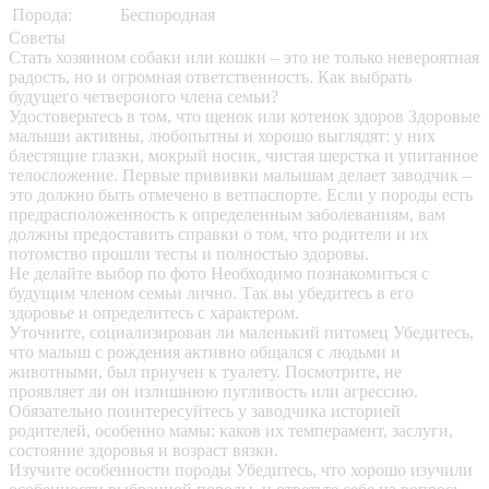
Порода:
Беспородная
Советы
Стать хозяином собаки или кошки – это не только невероятная
радость, но и огромная ответственность. Как выбрать
будущего четвероного члена семьи?
Удостоверьтесь в том, что щенок или котенок здоров
Здоровые
малыши активны, любопытны и хорошо выглядят: у них
блестящие глазки, мокрый носик, чистая шерстка и упитанное
телосложение. Первые прививки малышам делает заводчик –
это должно быть отмечено в ветпаспорте. Если у породы есть
предрасположенность к определенным заболеваниям, вам
должны предоставить справки о том, что родители и их
потомство прошли тесты и полностью здоровы.
Не делайте выбор по фото
Необходимо познакомиться с
будущим членом семьи лично. Так вы убедитесь в его
здоровье и определитесь с характером.
Уточните, социализирован ли маленький питомец
Убедитесь,
что малыш с рождения активно общался с людьми и
животными, был приучен к туалету. Посмотрите, не
проявляет ли он излишнюю пугливость или агрессию.
Обязательно поинтересуйтесь у заводчика историей
родителей, особенно мамы: каков их темперамент, заслуги,
состояние здоровья и возраст вязки.
Изучите особенности породы
Убедитесь, что хорошо изучили