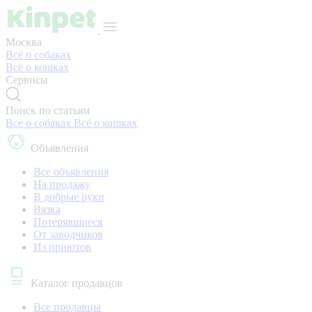
Москва
Всё о собаках
Всё о кошках
Сервисы
Поиск по статьям
Всё о собаках
Всё о кошках
Объявления
Все объявления
На продажу
В добрые руки
Вязка
Потерявшиеся
От заводчиков
Из приютов
Каталог продавцов
Все продавцы