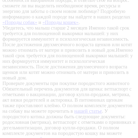
особенности выбранной породы, и ответьте себе на вопрос:
сможете ли вы выделить необходимое время, ресурсы и
энергию для заботы о своем новом любимце? Подробную
информацию о каждой породе вы найдете в наших разделах
«Породы собак»
и
«Породы кошек»
.
Убедитесь, что малыш старше 2 месяцев
Именно такой срок
требуется для полноценной выкормки малышей: у них
формируется иммунитет и психологическая независимость.
После достижения двухмесячного возраста щенков или котят
можно отнимать от матери и привозить в новый дом.Именно
такой срок требуется для полноценной выкормки малышей: у
них формируется иммунитет и психологическая
независимость. После достижения двухмесячного возраста
щенков или котят можно отнимать от матери и привозить в
новый дом.
Проверьте документы при покупке породистого животного
Обязательный перечень документов для щенка: ветпаспорт с
отметками о вакцинации, договор купли-продажи, метрика,
акт вязки родителей и актировка. В питомниках щенкам
также проставляют клеймо. О полном комплекте документов
на собаку вы можете прочитать в
нашей статье
.
У
породистого котика должны быть следующие документы:
родословная (метрика), ветпаспорт с отметками о прививках и
дегельминтизации, договор купли-продажи. О полном
комплекте документов на породистую кошку вы можете