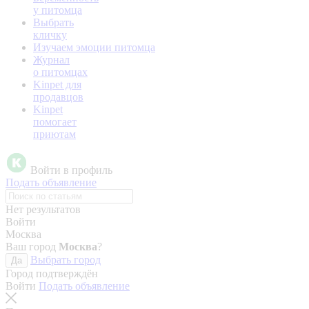
у питомца
Выбрать
кличку
Изучаем эмоции питомца
Журнал
о питомцах
Kinpet для
продавцов
Kinpet
помогает
приютам
Войти в профиль
Подать объявление
Нет результатов
Войти
Москва
Ваш город
Москва
?
Выбрать город
Да
Город подтверждён
Войти
Подать объявление