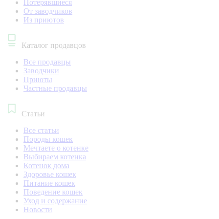
Потерявшиеся
От заводчиков
Из приютов
Каталог продавцов
Все продавцы
Заводчики
Приюты
Частные продавцы
Статьи
Все статьи
Породы кошек
Мечтаете о котенке
Выбираем котенка
Котенок дома
Здоровье кошек
Питание кошек
Поведение кошек
Уход и содержание
Новости