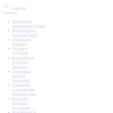
Сервисы
Сервисы
Установите
приложение Kinpet
Какая порода
подходит вам?
Подобрать
питомца
Подарки
от Kinpet
Как выбрать
и купить
питомца
Симулятор
жизни с
питомцем
Готовимся
к появлению
питомца дома
Как взять
питомца
из приюта
Беременность