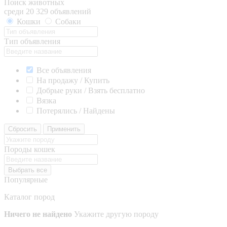
Поиск животных
среди 20 329 объявлений
Кошки
Собаки
Тип объявления
Все объявления
На продажу / Купить
Добрые руки / Взять бесплатно
Вязка
Потерялись / Найдены
Сбросить
Применить
Породы кошек
Выбрать все
Популярные
Каталог пород
Ничего не найдено
Укажите другую породу