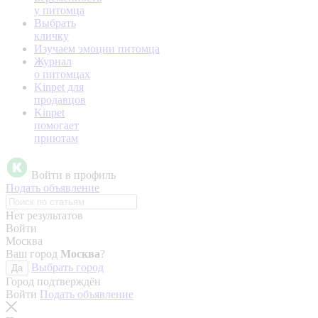
у питомца
Выбрать
кличку
Изучаем эмоции питомца
Журнал
о питомцах
Kinpet для
продавцов
Kinpet
помогает
приютам
Войти в профиль
Подать объявление
Нет результатов
Войти
Москва
Ваш город
Москва
?
Выбрать город
Да
Город подтверждён
Войти
Подать объявление