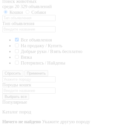
Поиск животных
среди 20 329 объявлений
Кошки
Собаки
Тип объявления
Все объявления
На продажу / Купить
Добрые руки / Взять бесплатно
Вязка
Потерялись / Найдены
Сбросить
Применить
Породы кошек
Выбрать все
Популярные
Каталог пород
Ничего не найдено
Укажите другую породу