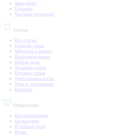
Заводчики
Приюты
Частные продавцы
Статьи
Все статьи
Породы собак
Мечтаете о щенке
Выбираем щенка
Щенок дома
Здоровье собак
Питание собак
Дрессировка собак
Уход и содержание
Новости
Объявления
Все объявления
На продажу
В добрые руки
Вязка