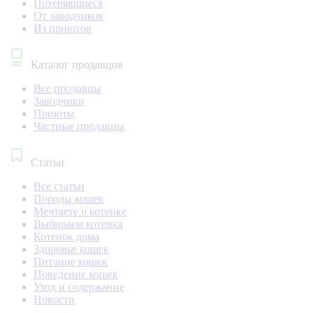
Потерявшиеся
От заводчиков
Из приютов
Каталог продавцов
Все продавцы
Заводчики
Приюты
Частные продавцы
Статьи
Все статьи
Породы кошек
Мечтаете о котенке
Выбираем котенка
Котенок дома
Здоровье кошек
Питание кошек
Поведение кошек
Уход и содержание
Новости