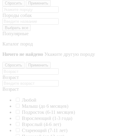
Сбросить
Применить
Породы собак
Выбрать все
Популярные
Каталог пород
Ничего не найдено
Укажите другую породу
Сбросить
Применить
Возраст
Возраст
Любой
Малыш (до 6 месяцев)
Подросток (6-11 месяцев)
Взрослеющий (1-3 года)
Взрослый (4-6 лет)
Стареющий (7-11 лет)