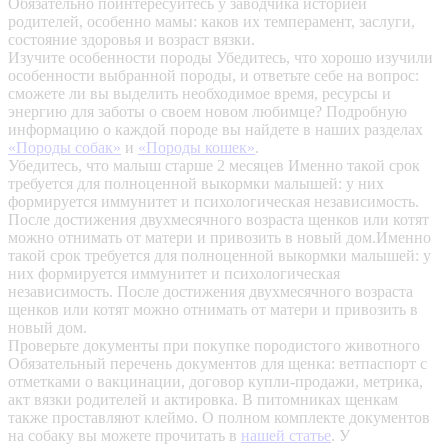
Обязательно поинтересуйтесь у заводчика историей
родителей, особенно мамы: каков их темперамент, заслуги,
состояние здоровья и возраст вязки.
Изучите особенности породы
Убедитесь, что хорошо изучили
особенности выбранной породы, и ответьте себе на вопрос:
сможете ли вы выделить необходимое время, ресурсы и
энергию для заботы о своем новом любимце? Подробную
информацию о каждой породе вы найдете в наших разделах
«Породы собак»
и
«Породы кошек»
.
Убедитесь, что малыш старше 2 месяцев
Именно такой срок
требуется для полноценной выкормки малышей: у них
формируется иммунитет и психологическая независимость.
После достижения двухмесячного возраста щенков или котят
можно отнимать от матери и привозить в новый дом.Именно
такой срок требуется для полноценной выкормки малышей: у
них формируется иммунитет и психологическая
независимость. После достижения двухмесячного возраста
щенков или котят можно отнимать от матери и привозить в
новый дом.
Проверьте документы при покупке породистого животного
Обязательный перечень документов для щенка: ветпаспорт с
отметками о вакцинации, договор купли-продажи, метрика,
акт вязки родителей и актировка. В питомниках щенкам
также проставляют клеймо. О полном комплекте документов
на собаку вы можете прочитать в
нашей статье
.
У