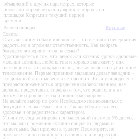
объявлений и других параметрах, которые
помогают определить популярность породы на
площадке Kinpet.ru в текущий период
времени.
Размер породы:
Крупные
Советы
Стать хозяином собаки или кошки – это не только невероятная
радость, но и огромная ответственность. Как выбрать
будущего четвероного члена семьи?
Удостоверьтесь в том, что щенок или котенок здоров
Здоровые
малыши активны, любопытны и хорошо выглядят: у них
блестящие глазки, мокрый носик, чистая шерстка и упитанное
телосложение. Первые прививки малышам делает заводчик –
это должно быть отмечено в ветпаспорте. Если у породы есть
предрасположенность к определенным заболеваниям, вам
должны предоставить справки о том, что родители и их
потомство прошли тесты и полностью здоровы.
Не делайте выбор по фото
Необходимо познакомиться с
будущим членом семьи лично. Так вы убедитесь в его
здоровье и определитесь с характером.
Уточните, социализирован ли маленький питомец
Убедитесь,
что малыш с рождения активно общался с людьми и
животными, был приучен к туалету. Посмотрите, не
проявляет ли он излишнюю пугливость или агрессию.