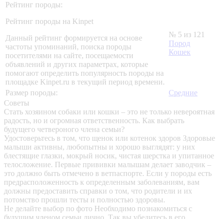
Рейтинг породы:
Рейтинг породы на Kinpet
№ 5 из 121
Данный рейтинг формируется на основе
Пород
частоты упоминаний, поиска породы
Кошек
посетителями на сайте, посещаемости
объявлений и других параметрах, которые
помогают определить популярность породы на
площадке Kinpet.ru в текущий период времени.
Размер породы:
Средние
Советы
Стать хозяином собаки или кошки – это не только невероятная
радость, но и огромная ответственность. Как выбрать
будущего четвероного члена семьи?
Удостоверьтесь в том, что щенок или котенок здоров
Здоровые
малыши активны, любопытны и хорошо выглядят: у них
блестящие глазки, мокрый носик, чистая шерстка и упитанное
телосложение. Первые прививки малышам делает заводчик –
это должно быть отмечено в ветпаспорте. Если у породы есть
предрасположенность к определенным заболеваниям, вам
должны предоставить справки о том, что родители и их
потомство прошли тесты и полностью здоровы.
Не делайте выбор по фото
Необходимо познакомиться с
будущим членом семьи лично. Так вы убедитесь в его