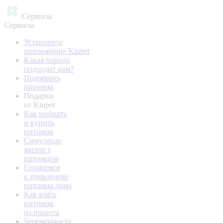
Сервисы
Сервисы
Установите
приложение Kinpet
Какая порода
подходит вам?
Подобрать
питомца
Подарки
от Kinpet
Как выбрать
и купить
питомца
Симулятор
жизни с
питомцем
Готовимся
к появлению
питомца дома
Как взять
питомца
из приюта
Беременность