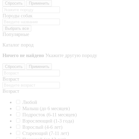
Сбросить
Применить
Породы собак
Выбрать все
Популярные
Каталог пород
Ничего не найдено
Укажите другую породу
Сбросить
Применить
Возраст
Возраст
Любой
Малыш (до 6 месяцев)
Подросток (6-11 месяцев)
Взрослеющий (1-3 года)
Взрослый (4-6 лет)
Стареющий (7-11 лет)