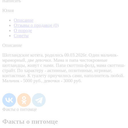
Написать
Юлия
Описание
Отзывы о продавце
(0)
О породе
Советы
Описание
Шотландские котята, родились 09.03.2026г. Один мальчик-
мраморный, две девочки. Мама и папа чистокровные
шотландцы, живут с нами. Папа скоттиш-фолд, мама скоттиш-
страйт. По характеру - активные, позитивные, игривые,
контактные. К туалету приучились сами, наполнитель любой.
Мальчик - 5000 руб., девочки - 3000 руб.
Факты о питомце
Факты о питомце