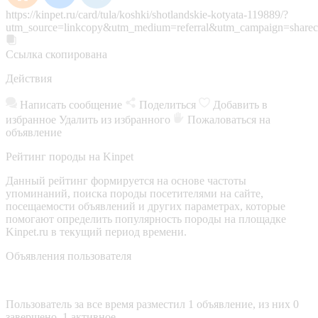
https://kinpet.ru/card/tula/koshki/shotlandskie-kotyata-119889/?
utm_source=linkcopy&utm_medium=referral&utm_campaign=sharec
Ссылка скопирована
Действия
Написать сообщение
Поделиться
Добавить в
избранное
Удалить из избранного
Пожаловаться на
объявление
Рейтинг породы на Kinpet
Данный рейтинг формируется на основе частоты
упоминаний, поиска породы посетителями на сайте,
посещаемости объявлений и других параметрах, которые
помогают определить популярность породы на площадке
Kinpet.ru в текущий период времени.
Объявления пользователя
Пользователь за все время разместил 1 объявление, из них 0
завершено, 1 активное.