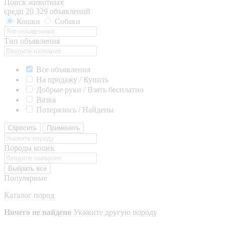
Поиск животных
среди 20 329 объявлений
Кошки
Собаки
Тип объявления
Все объявления
На продажу / Купить
Добрые руки / Взять бесплатно
Вязка
Потерялись / Найдены
Сбросить
Применить
Породы кошек
Выбрать все
Популярные
Каталог пород
Ничего не найдено
Укажите другую породу