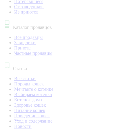
Потерявшиеся
От заводчиков
Из приютов
Каталог продавцов
Все продавцы
Заводчики
Приюты
Частные продавцы
Статьи
Все статьи
Породы кошек
Мечтаете о котенке
Выбираем котенка
Котенок дома
Здоровье кошек
Питание кошек
Поведение кошек
Уход и содержание
Новости