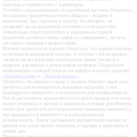
здоровье и определитесь с характером.
Уточните, социализирован ли маленький питомец
Убедитесь,
что малыш с рождения активно общался с людьми и
животными, был приучен к туалету. Посмотрите, не
проявляет ли он излишнюю пугливость или агрессию.
Обязательно поинтересуйтесь у заводчика историей
родителей, особенно мамы: каков их темперамент, заслуги,
состояние здоровья и возраст вязки.
Изучите особенности породы
Убедитесь, что хорошо изучили
особенности выбранной породы, и ответьте себе на вопрос:
сможете ли вы выделить необходимое время, ресурсы и
энергию для заботы о своем новом любимце? Подробную
информацию о каждой породе вы найдете в наших разделах
«Породы собак»
и
«Породы кошек»
.
Убедитесь, что малыш старше 2 месяцев
Именно такой срок
требуется для полноценной выкормки малышей: у них
формируется иммунитет и психологическая независимость.
После достижения двухмесячного возраста щенков или котят
можно отнимать от матери и привозить в новый дом.Именно
такой срок требуется для полноценной выкормки малышей: у
них формируется иммунитет и психологическая
независимость. После достижения двухмесячного возраста
щенков или котят можно отнимать от матери и привозить в
новый дом.
Проверьте документы при покупке породистого животного