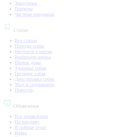
Заводчики
Приюты
Частные продавцы
Статьи
Все статьи
Породы собак
Мечтаете о щенке
Выбираем щенка
Щенок дома
Здоровье собак
Питание собак
Дрессировка собак
Уход и содержание
Новости
Объявления
Все объявления
На продажу
В добрые руки
Вязка