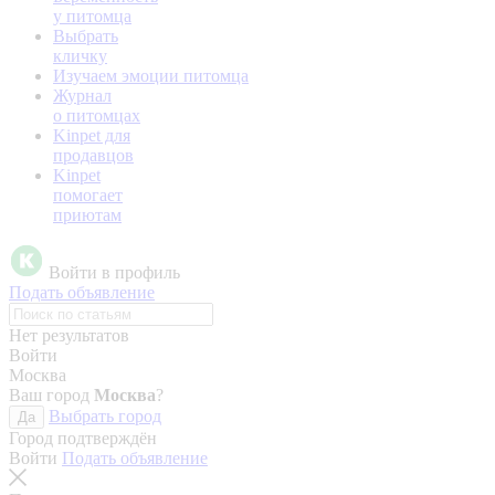
у питомца
Выбрать
кличку
Изучаем эмоции питомца
Журнал
о питомцах
Kinpet для
продавцов
Kinpet
помогает
приютам
Войти в профиль
Подать объявление
Нет результатов
Войти
Москва
Ваш город
Москва
?
Выбрать город
Да
Город подтверждён
Войти
Подать объявление