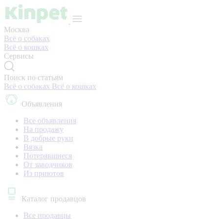
Москва
Всё о собаках
Всё о кошках
Сервисы
Поиск по статьям
Всё о собаках
Всё о кошках
Объявления
Все объявления
На продажу
В добрые руки
Вязка
Потерявшиеся
От заводчиков
Из приютов
Каталог продавцов
Все продавцы