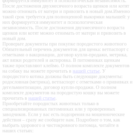
формируется иммунитет и психологическая независимость.
После достижения двухмесячного возраста щенков или котят
можно отнимать от матери и привозить в новый дом.Именно
такой срок требуется для полноценной выкормки малышей: у
них формируется иммунитет и психологическая
независимость. После достижения двухмесячного возраста
щенков или котят можно отнимать от матери и привозить в
новый дом.
Проверьте документы при покупке породистого животного
Обязательный перечень документов для щенка: ветпаспорт с
отметками о вакцинации, договор купли-продажи, метрика,
акт вязки родителей и актировка. В питомниках щенкам
также проставляют клеймо. О полном комплекте документов
на собаку вы можете прочитать в
нашей статье
.
У
породистого котика должны быть следующие документы:
родословная (метрика), ветпаспорт с отметками о прививках и
дегельминтизации, договор купли-продажи. О полном
комплекте документов на породистую кошку вы можете
прочитать в
нашей статье
.
Приобретайте породистых животных только в
специализированных питомниках или у проверенных
заводчиков. Если у вас есть подозрения на мошеннические
действия – сразу же сообщите нам.
Подробнее о том, как
выбрать здорового и чистокровного питомца, читайте в
наших статьях: