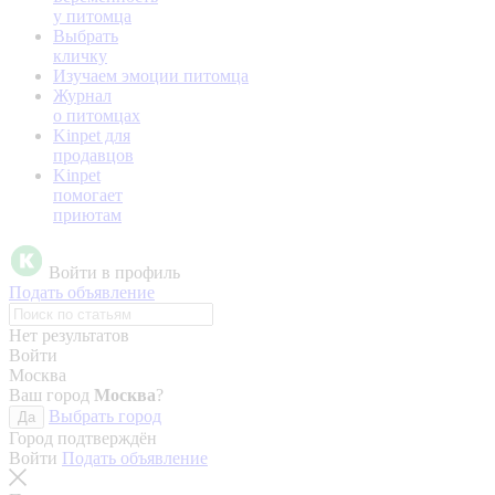
у питомца
Выбрать
кличку
Изучаем эмоции питомца
Журнал
о питомцах
Kinpet для
продавцов
Kinpet
помогает
приютам
Войти в профиль
Подать объявление
Нет результатов
Войти
Москва
Ваш город
Москва
?
Выбрать город
Да
Город подтверждён
Войти
Подать объявление