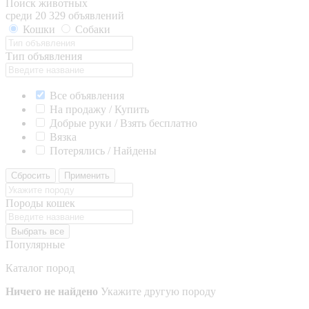
Поиск животных
среди 20 329 объявлений
Кошки
Собаки
Тип объявления
Все объявления
На продажу / Купить
Добрые руки / Взять бесплатно
Вязка
Потерялись / Найдены
Сбросить
Применить
Породы кошек
Выбрать все
Популярные
Каталог пород
Ничего не найдено
Укажите другую породу