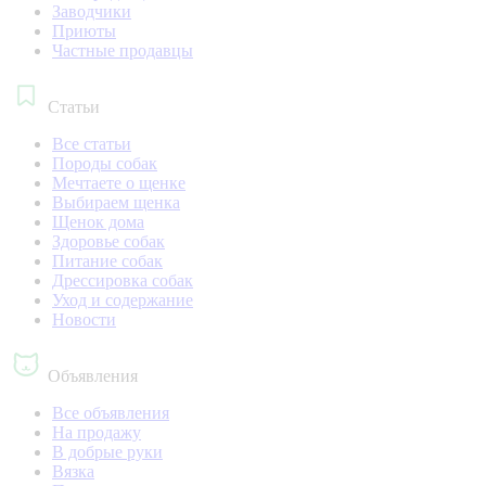
Заводчики
Приюты
Частные продавцы
Статьи
Все статьи
Породы собак
Мечтаете о щенке
Выбираем щенка
Щенок дома
Здоровье собак
Питание собак
Дрессировка собак
Уход и содержание
Новости
Объявления
Все объявления
На продажу
В добрые руки
Вязка