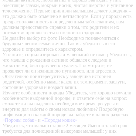
блестящие глазки, мокрый носик, чистая шерстка и упитанное
телосложение. Первые прививки малышам делает заводчик –
это должно быть отмечено в ветпаспорте. Если у породы есть
предрасположенность к определенным заболеваниям, вам
должны предоставить справки о том, что родители и их
потомство прошли тесты и полностью здоровы.
Не делайте выбор по фото
Необходимо познакомиться с
будущим членом семьи лично. Так вы убедитесь в его
здоровье и определитесь с характером.
Уточните, социализирован ли маленький питомец
Убедитесь,
что малыш с рождения активно общался с людьми и
животными, был приучен к туалету. Посмотрите, не
проявляет ли он излишнюю пугливость или агрессию.
Обязательно поинтересуйтесь у заводчика историей
родителей, особенно мамы: каков их темперамент, заслуги,
состояние здоровья и возраст вязки.
Изучите особенности породы
Убедитесь, что хорошо изучили
особенности выбранной породы, и ответьте себе на вопрос:
сможете ли вы выделить необходимое время, ресурсы и
энергию для заботы о своем новом любимце? Подробную
информацию о каждой породе вы найдете в наших разделах
«Породы собак»
и
«Породы кошек»
.
Убедитесь, что малыш старше 2 месяцев
Именно такой срок
требуется для полноценной выкормки малышей: у них