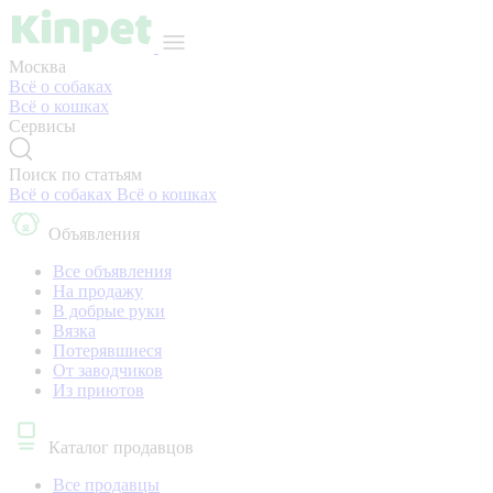
Москва
Всё о собаках
Всё о кошках
Сервисы
Поиск по статьям
Всё о собаках
Всё о кошках
Объявления
Все объявления
На продажу
В добрые руки
Вязка
Потерявшиеся
От заводчиков
Из приютов
Каталог продавцов
Все продавцы