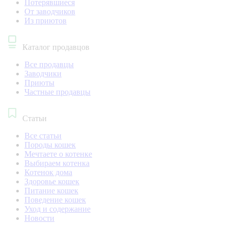
Потерявшиеся
От заводчиков
Из приютов
Каталог продавцов
Все продавцы
Заводчики
Приюты
Частные продавцы
Статьи
Все статьи
Породы кошек
Мечтаете о котенке
Выбираем котенка
Котенок дома
Здоровье кошек
Питание кошек
Поведение кошек
Уход и содержание
Новости