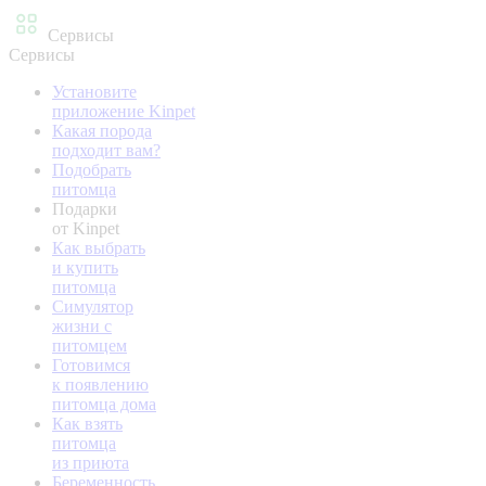
Сервисы
Сервисы
Установите
приложение Kinpet
Какая порода
подходит вам?
Подобрать
питомца
Подарки
от Kinpet
Как выбрать
и купить
питомца
Симулятор
жизни с
питомцем
Готовимся
к появлению
питомца дома
Как взять
питомца
из приюта
Беременность