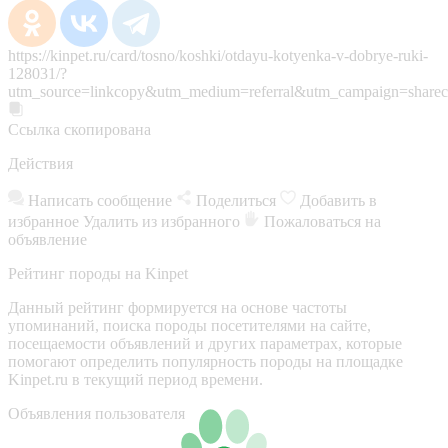
https://kinpet.ru/card/tosno/koshki/otdayu-kotyenka-v-dobrye-ruki-
128031/?
utm_source=linkcopy&utm_medium=referral&utm_campaign=sharec
Ссылка скопирована
Действия
Написать сообщение
Поделиться
Добавить в
избранное
Удалить из избранного
Пожаловаться на
объявление
Рейтинг породы на Kinpet
Данный рейтинг формируется на основе частоты
упоминаний, поиска породы посетителями на сайте,
посещаемости объявлений и других параметрах, которые
помогают определить популярность породы на площадке
Kinpet.ru в текущий период времени.
Объявления пользователя