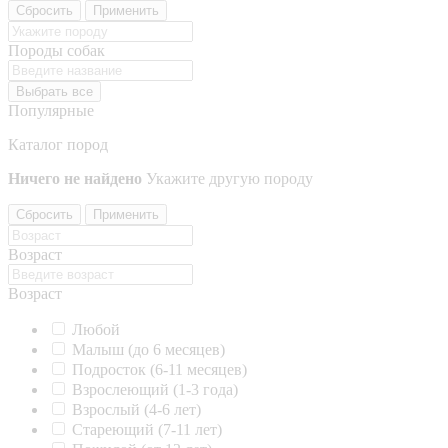
Сбросить
Применить
Породы собак
Выбрать все
Популярные
Каталог пород
Ничего не найдено
Укажите другую породу
Сбросить
Применить
Возраст
Возраст
Любой
Малыш (до 6 месяцев)
Подросток (6-11 месяцев)
Взрослеющий (1-3 года)
Взрослый (4-6 лет)
Стареющий (7-11 лет)